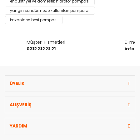
endüstriyel ve domestik hidrofor pompası
Bu ürüne benzer farklı alternatifler olmalı.
yangın söndürmede kullanılan pompalar
kazanların besi pompası
Müşteri Hizmetleri
E-mail 
Gönder
0312 312 31 21
info@
ÜYELİK
ALIŞVERİŞ
YARDIM