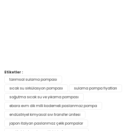
Bu ürünün fiyat bilgisi, resim, ürün açıklamalarında ve diğer
Etiketler :
konularda yetersiz gördüğünüz noktaları öneri formunu
tarımsal sulama pompası
Bu ürüne ilk yorumu siz yapın!
kullanarak tarafımıza iletebilirsiniz.
Görüş ve önerileriniz için teşekkür ederiz.
sıcak su sirkülasyon pompası
sulama pompa fiyatları
soğutma sıcak su ve yıkama pompası
Yorum Yaz
Ürün resmi kalitesiz, bozuk veya görüntülenemiyor.
ebara evm dik milli kademeli paslanmaz pompa
Ürün açıklamasında eksik bilgiler bulunuyor.
endüstriyel kimyasal sıvı transfer ünitesi
Ürün bilgilerinde hatalar bulunuyor.
japon italyan paslanmaz çelik pompalar
Ürün fiyatı diğer sitelerden daha pahalı.