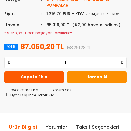
POMPALAR
Fiyat
1.316,70 EUR + KDV
2.394,00 EUR + KDV
Havale
85.319,00 TL (%2,00 havale indirimi)
* 9.258,85 TL den başlayan taksitlerle!!
87.060,20 TL
%45
158.291,28 TL
Sepete Ekle
Hemen Al
Yorum Yaz
Fiyatı Düşünce Haber Ver
Ürün Bilgisi
Yorumlar
Taksit Seçenekleri
Ö