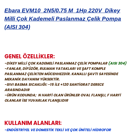
Ebara EVM10 2N5/0.75 M 1Hp 220V Dikey
Milli Çok Kademeli Paslanmaz Çelik Pompa
(AISI 304)
GENEL ÖZELLİKLER:
-DİKEY MİLLİ ÇOK KADEMELİ PASLANMAZ ÇELİK POMPALAR
(AISI 304)
-FANLAR, DİFÜZÖR, RULMAN YATAKLARI VE ŞAFT KOMPLE
PASLANMAZ ÇELİKTEN MÜCEHHEZDİR. KANALLI ŞAVTI SAYESİNDE
MEKANİK DAYANIM YÜKSEKTİR.
-SIVI BASMA SICAKLIĞI: -15 İLE +120 SANTİGRAT DERECE
ARASINDADIR
-ÜRÜN KODUNDA; N HARFİ OLAN ÜRÜNLER OVAL FLANŞLI, F HARFİ
OLANLAR İSE YUVARLAK FLANŞLIDIR
KULLANIM ALANLARI:
-ENDÜSTRİYEL VE DOMESTİK TEKLİ VE ÇOK ÜNİTELİ HİDROFOR