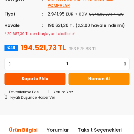
POMPALAR
Fiyat
2.941,95 EUR + KDV
5.349,00 EUR + KDV
Havale
190.631,30 TL (%2,00 havale indirimi)
* 20.687,39 TL den başlayan taksitlerle!!
194.521,73 TL
%45
353.675,88 TL
Sepete Ekle
Hemen Al
Yorum Yaz
Fiyatı Düşünce Haber Ver
Ürün Bilgisi
Yorumlar
Taksit Seçenekleri
Ö