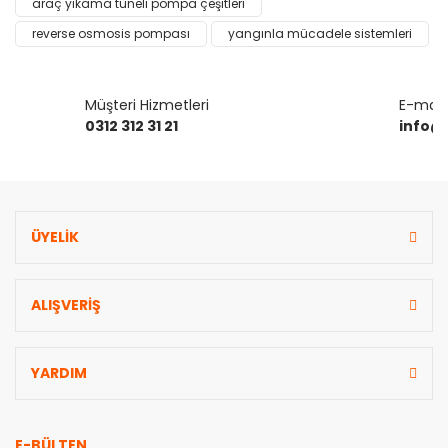
araç yıkama tüneli pompa çeşitleri
Bu ürüne benzer farklı alternatifler olmalı.
reverse osmosis pompası
yangınla mücadele sistemleri
Müşteri Hizmetleri
E-mail 
0312 312 31 21
info@
Gönder
ÜYELİK
ALIŞVERİŞ
YARDIM
E-BÜLTEN