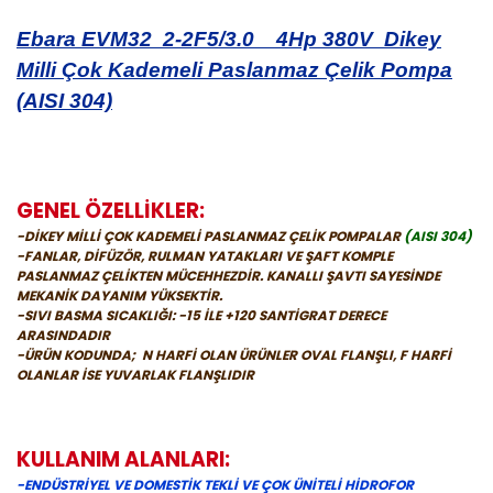
Ebara EVM32 2-2F5/3.0 4Hp 380V Dikey
Milli Çok Kademeli Paslanmaz Çelik Pompa
(AISI 304)
GENEL ÖZELLİKLER:
-DİKEY MİLLİ ÇOK KADEMELİ PASLANMAZ ÇELİK POMPALAR
(AISI 304)
-FANLAR, DİFÜZÖR, RULMAN YATAKLARI VE ŞAFT KOMPLE
PASLANMAZ ÇELİKTEN MÜCEHHEZDİR. KANALLI ŞAVTI SAYESİNDE
MEKANİK DAYANIM YÜKSEKTİR.
-SIVI BASMA SICAKLIĞI: -15 İLE +120 SANTİGRAT DERECE
ARASINDADIR
-ÜRÜN KODUNDA; N HARFİ OLAN ÜRÜNLER OVAL FLANŞLI, F HARFİ
OLANLAR İSE YUVARLAK FLANŞLIDIR
KULLANIM ALANLARI:
-ENDÜSTRİYEL VE DOMESTİK TEKLİ VE ÇOK ÜNİTELİ HİDROFOR