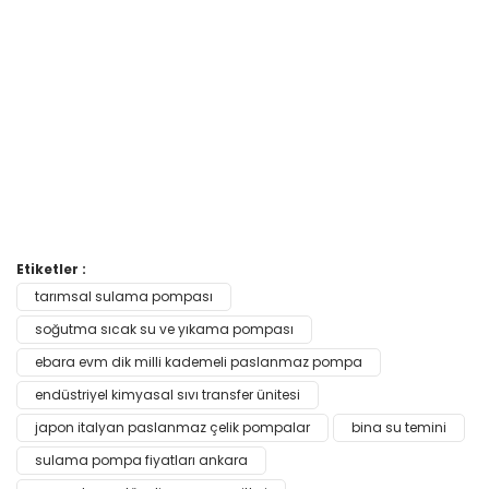
Bu ürünün fiyat bilgisi, resim, ürün açıklamalarında ve diğer
Etiketler :
konularda yetersiz gördüğünüz noktaları öneri formunu
tarımsal sulama pompası
Bu ürüne ilk yorumu siz yapın!
kullanarak tarafımıza iletebilirsiniz.
Görüş ve önerileriniz için teşekkür ederiz.
soğutma sıcak su ve yıkama pompası
ebara evm dik milli kademeli paslanmaz pompa
Yorum Yaz
Ürün resmi kalitesiz, bozuk veya görüntülenemiyor.
endüstriyel kimyasal sıvı transfer ünitesi
Ürün açıklamasında eksik bilgiler bulunuyor.
japon italyan paslanmaz çelik pompalar
bina su temini
Ürün bilgilerinde hatalar bulunuyor.
sulama pompa fiyatları ankara
Ürün fiyatı diğer sitelerden daha pahalı.