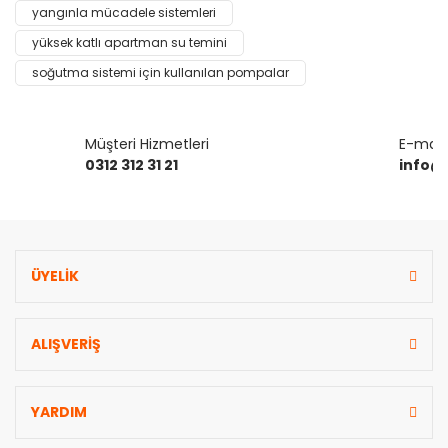
yangınla mücadele sistemleri
yüksek katlı apartman su temini
soğutma sistemi için kullanılan pompalar
Gönder
Müşteri Hizmetleri
E-mail 
0312 312 31 21
info@
ÜYELİK
ALIŞVERİŞ
YARDIM