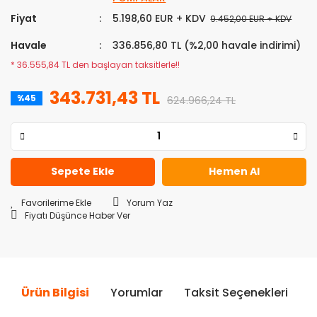
Fiyat
5.198,60 EUR + KDV
9.452,00 EUR + KDV
Havale
336.856,80 TL (%2,00 havale indirimi)
* 36.555,84 TL den başlayan taksitlerle!!
343.731,43 TL
%45
624.966,24 TL
Sepete Ekle
Hemen Al
Yorum Yaz
Fiyatı Düşünce Haber Ver
Ürün Bilgisi
Yorumlar
Taksit Seçenekleri
Ö