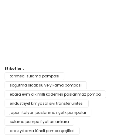
Bu ürünün fiyat bilgisi, resim, ürün açıklamalarında ve diğer
Etiketler :
konularda yetersiz gördüğünüz noktaları öneri formunu
tarımsal sulama pompası
Bu ürüne ilk yorumu siz yapın!
kullanarak tarafımıza iletebilirsiniz.
Görüş ve önerileriniz için teşekkür ederiz.
soğutma sıcak su ve yıkama pompası
ebara evm dik milli kademeli paslanmaz pompa
Yorum Yaz
Ürün resmi kalitesiz, bozuk veya görüntülenemiyor.
endüstriyel kimyasal sıvı transfer ünitesi
Ürün açıklamasında eksik bilgiler bulunuyor.
japon italyan paslanmaz çelik pompalar
Ürün bilgilerinde hatalar bulunuyor.
sulama pompa fiyatları ankara
Ürün fiyatı diğer sitelerden daha pahalı.
araç yıkama tüneli pompa çeşitleri
Bu ürüne benzer farklı alternatifler olmalı.