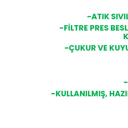
-ATIK SIV
-FİLTRE PRES BE
K
-ÇUKUR VE KUYU
-
-KULLANILMIŞ, HAZI