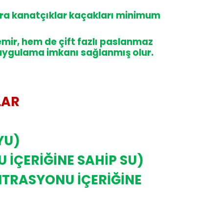
tra kanatçıklar kaçakları minimum
ir, hem de çift fazlı paslanmaz
lı uygulama imkanı sağlanmış olur.
LAR
YU)
 İÇERİĞİNE SAHİP SU)
NTRASYONU İÇERİĞİNE