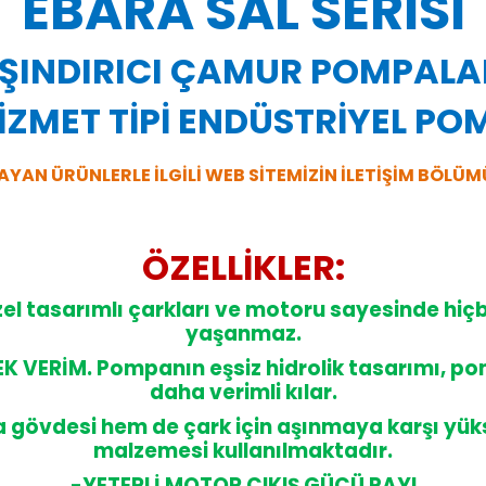
EBARA SAL SERİSİ
ŞINDIRICI ÇAMUR POMPALA
İZMET TİPİ ENDÜSTRİYEL P
AYAN ÜRÜNLERLE İLGİLİ WEB SİTEMİZİN İLETİŞİM BÖLÜM
ÖZELLİKLER:
el tasarımlı çarkları ve motoru sayesinde hiç
yaşanmaz.
K VERİM. Pompanın eşsiz hidrolik tasarımı, po
daha verimli kılar.
övdesi hem de çark için aşınmaya karşı yüks
malzemesi kullanılmaktadır.
-YETERLİ MOTOR ÇIKIŞ GÜCÜ PAYI