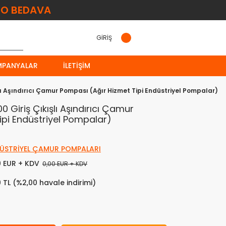
O BEDAVA
GİRİŞ
MPANYALAR
İLETIŞIM
lı Aşındırıcı Çamur Pompası (Ağır Hizmet Tipi Endüstriyel Pompalar)
 Giriş Çıkışlı Aşındırıcı Çamur
ipi Endüstriyel Pompalar)
ÜSTRİYEL ÇAMUR POMPALARI
0 EUR + KDV
0,00 EUR + KDV
0 TL (%2,00 havale indirimi)