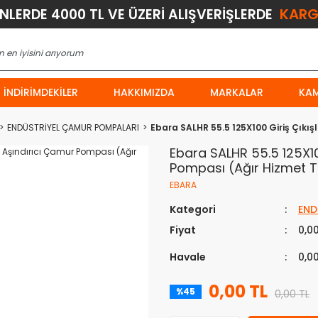
KARG
ÜNLERDE 4000 TL VE ÜZERİ ALIŞVERİŞLERDE
İNDIRIMDEKILER
HAKKIMIZDA
MARKALAR
KA
ENDÜSTRİYEL ÇAMUR POMPALARI
Ebara SALHR 55.5 125X100 Giriş Çıkış
Ebara SALHR 55.5 125X100
Pompası (Ağır Hizmet T
EBARA
Kategori
END
Fiyat
0,0
Havale
0,0
0,00 TL
%45
0,00 TL