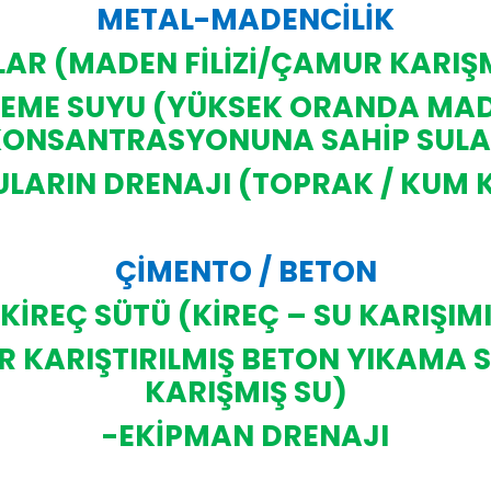
METAL-MADENCİLİK
ILAR (MADEN FİLİZİ/ÇAMUR KARIŞ
SLEME SUYU (YÜKSEK ORANDA MADE
ONSANTRASYONUNA SAHİP SUL
LARIN DRENAJI (TOPRAK / KUM 
ÇİMENTO / BETON
KİREÇ SÜTÜ (KİREÇ – SU KARIŞIM
R KARIŞTIRILMIŞ BETON YIKAMA 
KARIŞMIŞ SU)
-EKİPMAN DRENAJI