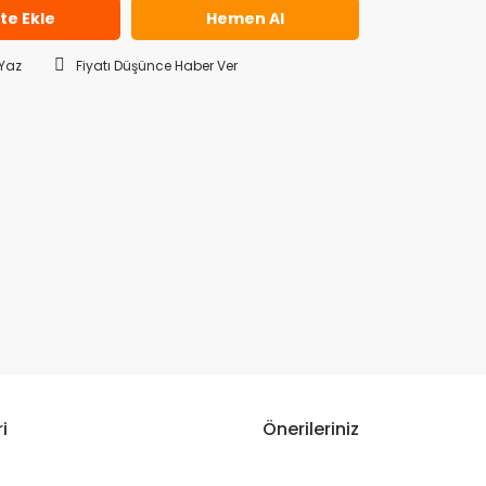
te Ekle
Hemen Al
Yaz
Fiyatı Düşünce Haber Ver
i
Önerileriniz