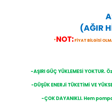
A
(AĞIR H
NOT:
*
FİYAT BİLGİSİ OLM
-AŞIRI GÜÇ YÜKLEMESİ YOKTUR.
Öz
-DÜŞÜK ENERJİ TÜKETİMİ VE YÜKSE
-ÇOK DAYANIKLI.
Hem pompa g