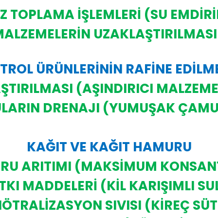
OZ TOPLAMA İŞLEMLERİ (SU EMDİR
MALZEMELERİN UZAKLAŞTIRILMASI
TROL ÜRÜNLERİNİN RAFİNE EDİLM
ŞTIRILMASI (AŞINDIRICI MALZEM
LARIN DRENAJI (YUMUŞAK ÇAMU
KAĞIT VE KAĞIT HAMURU
RU ARITIMI (MAKSİMUM KONSA
TKI MADDELERİ (KİL KARIŞIMLI SU
ÖTRALİZASYON SIVISI (KİREÇ SÜ