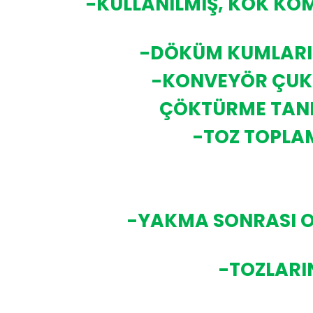
-KULLANILMIŞ, KOK KÖ
-DÖKÜM KUMLARIN
-KONVEYÖR ÇUKU
ÇÖKTÜRME TANKI
-TOZ TOPLAM
-YAKMA SONRASI O
-TOZLARI