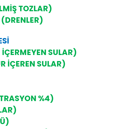
İLMİŞ TOZLAR)
 (DRENLER)
ESİ
E İÇERMEYEN SULAR)
R İÇEREN SULAR)
NTRASYON %4)
LAR)
TÜ)