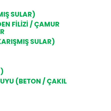
MIŞ SULAR)
N FİLİZİ / ÇAMUR
AR
KARIŞMIŞ SULAR)
I)
SUYU (BETON / ÇAKIL