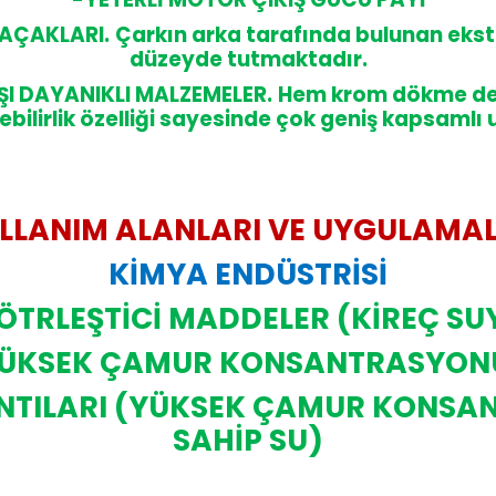
AÇAKLARI.
Çarkın arka tarafında bulunan eks
düzeyde tutmaktadır.
I DAYANIKLI MALZEMELER.
Hem krom dökme dem
ilebilirlik özelliği sayesinde çok geniş kapsam
LLANIM ALANLARI VE UYGULAMA
KİMYA ENDÜSTRİSİ
ÖTRLEŞTİCİ MADDELER (KİREÇ SU
 (YÜKSEK ÇAMUR KONSANTRASYONU
LINTILARI (YÜKSEK ÇAMUR KONSA
SAHİP SU)