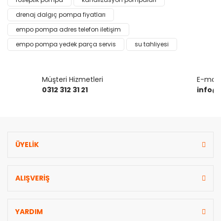
Yorum Yaz
Ürün resmi kalitesiz, bozuk veya görüntülenemiyor.
drenaj dalgıç pompa fiyatları
Ürün açıklamasında eksik bilgiler bulunuyor.
empo pompa adres telefon iletişim
Ürün bilgilerinde hatalar bulunuyor.
empo pompa yedek parça servis
su tahliyesi
Ürün fiyatı diğer sitelerden daha pahalı.
Bu ürüne benzer farklı alternatifler olmalı.
Müşteri Hizmetleri
E-mail 
0312 312 31 21
info@
Gönder
ÜYELİK
ALIŞVERİŞ
YARDIM