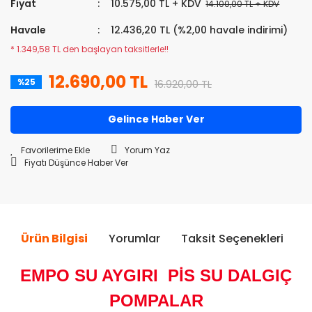
Fiyat
10.575,00 TL + KDV
14.100,00 TL + KDV
Havale
12.436,20 TL (%2,00 havale indirimi)
* 1.349,58 TL den başlayan taksitlerle!!
12.690,00 TL
%25
16.920,00 TL
Gelince Haber Ver
Yorum Yaz
Fiyatı Düşünce Haber Ver
Ürün Bilgisi
Yorumlar
Taksit Seçenekleri
Ö
EMPO SU AYGIRI PİS SU DALGIÇ
POMPALAR