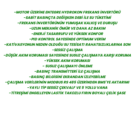
-MOTOR ÜZERİNE ENTEGRE HYDROKON FREKANS İNVERTÖRÜ
-SABİT BASINÇTA DEĞİŞKEN DEBİ İLE SU TÜKETİMİ
-FREKANS İNVERTÖRÜNÜN YUMUŞAK KALKIŞ VE DURUŞU
-UZUN MEKANİK ÖMÜR VE DAHA AZ BAKIM
-ENERJİ TASARRUFU VE YÜKSEK KONFOR
-PID KONTROL SAYESİNDE OPTİMUM VERİM
-KATİVASYONUN NEDEN OLDUĞU SU TESİSATI RAHATSIZLIKLARINA SON
-SESSİZ ÇALIŞMA
-DÜŞÜK AKIM KORUMASI SAYESİNDE SUSUZ ÇALIŞMAYA KARŞI KORUMA
-YÜKSEK AKIM KORUMASI
- SUSUZ ÇALIŞMAYI ÖNLEME
-BASINÇ TRANSMİTTERİ İLE ÇALIŞMA
-BASINÇ BİLGİSİNİ EKRANDAN İZLEYEBİLME
-ÇALIŞMA VERİLERİNİN MODBUS RS 485 ÜZERİNDEN BMS'YE AKTARIMI
-YAYLI TİP SESSİZ ÇEKVALF VE 5 YOLLU VANA
-TİTREŞİMİ ENGELLEYEN LASTİK TAKOZLU FIRIN BOYALI ÇELİK ŞASE