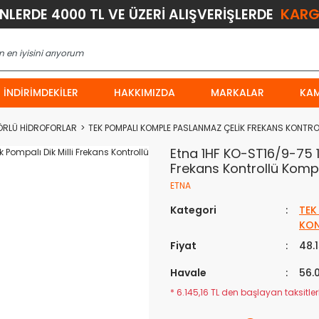
KARG
ÜNLERDE 4000 TL VE ÜZERİ ALIŞVERİŞLERDE
İNDIRIMDEKILER
HAKKIMIZDA
MARKALAR
KA
ÖRLÜ HİDROFORLAR
TEK POMPALI KOMPLE PASLANMAZ ÇELİK FREKANS KONTR
Etna 1HF KO-ST16/9-75 1
Frekans Kontrollü Komp
ETNA
Kategori
TEK
KON
Fiyat
48.
Havale
56.
* 6.145,16 TL den başlayan taksitlerl