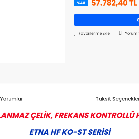
57.782,40 TL
%48
G
Yorum 
Yorumlar
Taksit Seçenekler
ANMAZ ÇELİK, FREKANS KONTROLLÜ
ETNA HF KO-ST SERİSİ