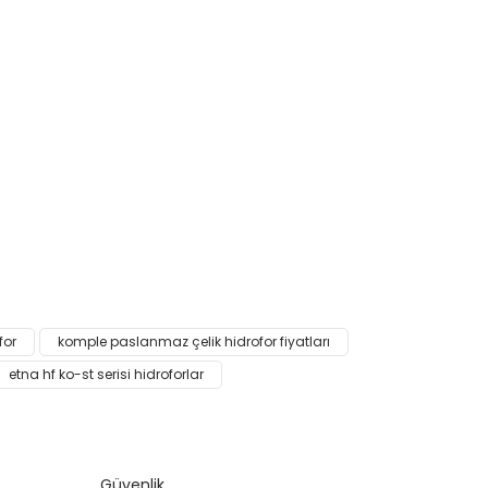
narak tarafımıza iletebilirsiniz.
for
komple paslanmaz çelik hidrofor fiyatları
etna hf ko-st serisi hidroforlar
Güvenlik