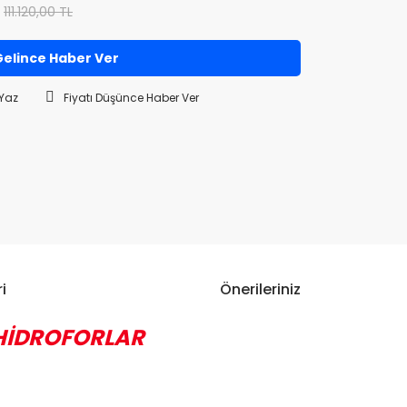
111.120,00 TL
elince Haber Ver
Yaz
Fiyatı Düşünce Haber Ver
i
Önerileriniz
 HİDROFORLAR