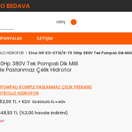
O BEDAVA
GİRİŞ
MPANYALAR
İLETIŞIM
OLLÜ HİDROFOR
Etna 1HF KO-ST16/9-75 10Hp 380V Tek Pompalı Dik Mill
0Hp 380V Tek Pompalı Dik Milli
le Paslanmaz Çelik Hidrofor
 POMPALI KOMPLE PASLANMAZ ÇELİK FREKANS
TROLLÜ HİDROFOR
152,00 TL + KDV
92.600,00 TL + KDV
048,93 TL (%3,00 havale indirimi)
e!!