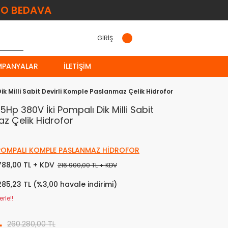
O BEDAVA
GİRİŞ
MPANYALAR
İLETIŞIM
k Milli Sabit Devirli Komple Paslanmaz Çelik Hidrofor
5Hp 380V İki Pompalı Dik Milli Sabit
z Çelik Hidrofor
 POMPALI KOMPLE PASLANMAZ HİDROFOR
.788,00 TL + KDV
216.900,00 TL + KDV
285,23 TL (%3,00 havale indirimi)
rle!!
L
260.280,00 TL