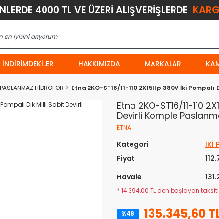
KARG
ÜNLERDE 4000 TL VE ÜZERİ ALIŞVERİŞLERDE
İNDIRIMDEKILER
HAKKIMIZDA
MARKALAR
KA
E PASLANMAZ HİDROFOR
Etna 2KO-ST16/11-110 2X15Hp 380V İki Pompalı Di
Etna 2KO-ST16/11-110 2X1
Devirli Komple Paslanma
ETNA
Kategori
İKİ
Fiyat
112
Havale
131.
* 14.394,00 TL den başlayan taksitle
135.345,60 T
%48