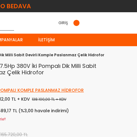
O BEDAVA
GİRİŞ
MPANYALAR
İLETIŞIM
k Milli Sabit Devirli Komple Paslanmaz Çelik Hidrofor
5Hp 380V İki Pompalı Dik Milli Sabit
z Çelik Hidrofor
 POMPALI KOMPLE PASLANMAZ HİDROFOR
12,00 TL + KDV
138.100,00 TL + KDV
589,17 TL (%3,00 havale indirimi)
le!!
165.720,00 TL