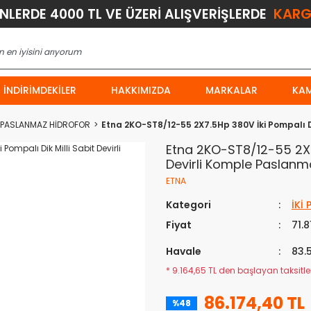
KARG
ÜNLERDE 4000 TL VE ÜZERİ ALIŞVERİŞLERDE
İNDIRIMDEKILER
HAKKIMIZDA
MARKALAR
KA
E PASLANMAZ HİDROFOR
Etna 2KO-ST8/12-55 2X7.5Hp 380V İki Pompalı Di
Etna 2KO-ST8/12-55 2X7.
Devirli Komple Paslanma
ETNA
Kategori
İKİ
Fiyat
71.8
Havale
83.
* 9.164,65 TL den başlayan taksitler
86.174,40 TL
%48