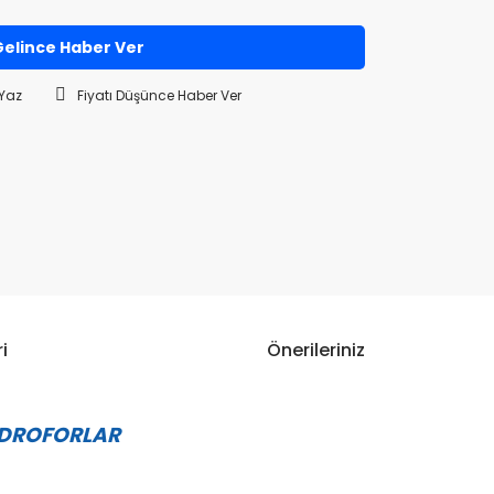
elince Haber Ver
Yaz
Fiyatı Düşünce Haber Ver
i
Önerileriniz
HİDROFORLAR