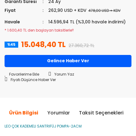
DALGIÇ MOTORLAR
Garanti Süresi
24 Ay
Fiyat
262,90 USD + KDV
478,00 USD + KDV
DALGIÇ POMPA KADEMELERİ
Havale
14.596,94 TL (%3,00 havale indirimi)
SOLAR DALGIÇ POMPALAR
* 1.600,40 TL den başlayan taksitlerle!!
15.048,40 TL
%45
27.360,72 TL
Gelince Haber Ver
Yorum Yaz
Fiyatı Düşünce Haber Ver
Ürün Bilgisi
Yorumlar
Taksit Seçenekleri
Ö
LEO ÇOK KADEMELI SANTRIFÜJ POMPA-2ACM