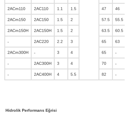
2ACm110
2AC110
1.1
1.5
47
46
2ACm150
2AC150
1.5
2
57.5
55.5
2ACm150H
2AC150H
1.5
2
63.5
60.5
˗
2AC220
2.2
3
65
63
2ACm300H
˗
3
4
65
˗
˗
2AC300H
3
4
70
˗
˗
2AC400H
4
5.5
82
˗
Hidrolik Performans Eğrisi