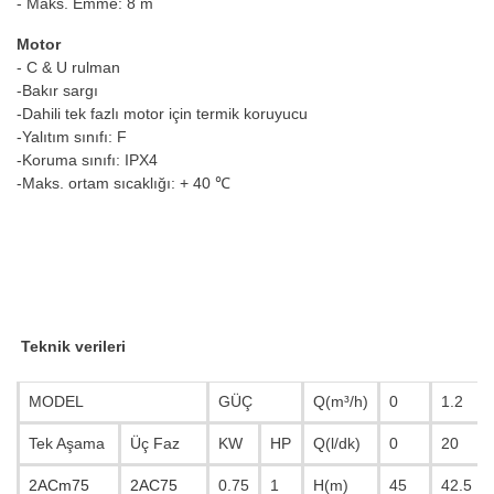
- Maks. Emme: 8 m
Motor
- C & U rulman
-Bakır sargı
-Dahili tek fazlı motor için termik koruyucu
-Yalıtım sınıfı: F
-Koruma sınıfı: IPX4
-Maks. ortam sıcaklığı: + 40 ℃
Teknik verileri
MODEL
GÜÇ
Q(m³/h)
0
1.2
Tek Aşama
Üç Faz
KW
HP
Q(l/dk)
0
20
2ACm75
2AC75
0.75
1
H(m)
45
42.5