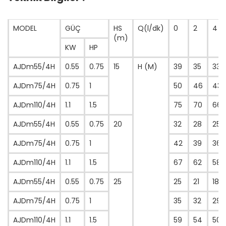
MODEL
GÜÇ
HS
Q(l/dk)
0
2
4
(m)
KW
HP
AJDm55/4H
0.55
0.75
15
H (M)
39
35
33
AJDm75/4H
0.75
1
50
46
43
AJDm110/4H
1.1
1.5
75
70
66
AJDm55/4H
0.55
0.75
20
32
28
25
AJDm75/4H
0.75
1
42
39
36
AJDm110/4H
1.1
1.5
67
62
58
AJDm55/4H
0.55
0.75
25
25
21
18
AJDm75/4H
0.75
1
35
32
29
AJDm110/4H
1.1
1.5
59
54
50