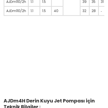
AJDm110/2h
1.1
1.5
39
35
31
AJDm110/2h
1.1
1.5
40
32
28
˗
AJDm4H Derin Kuyu Jet Pompası için
Teknik Bilgiler :