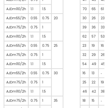
AJDm110/2h
1.1
1.5
70
65
61
AJDm55/2h
0.55
0.75
20
30
26
23
AJDm75/2h
0.75
1
39
36
33
AJDm110/2h
1.1
1.5
62
57
53
AJDm55/2h
0.55
0.75
25
23
19
16
AJDm75/2h
0.75
1
32
29
26
AJDm110/2h
1.1
1.5
54
49
45
AJDm55/2h
0.55
0.75
30
16
13
˗
AJDm75/2h
0.75
1
25
22
19
AJDm110/2h
1.1
1.5
46
42
38
AJDm75/2h
0.75
1
35
18
15
˗