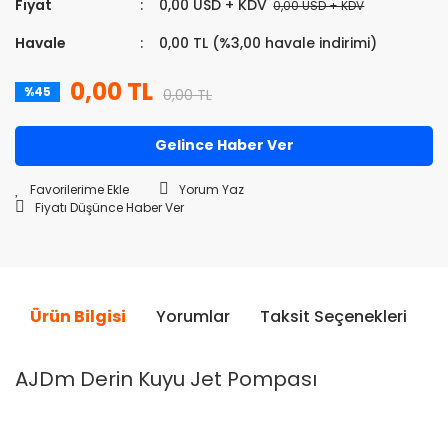
Fiyat
0,00 USD + KDV
0,00 USD + KDV
Havale
0,00 TL (%3,00 havale indirimi)
0,00 TL
%45
0,00 TL
Gelince Haber Ver
Yorum Yaz
Fiyatı Düşünce Haber Ver
Ürün Bilgisi
Yorumlar
Taksit Seçenekleri
Ö
AJDm Derin Kuyu Jet Pompası