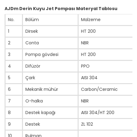
AJDm Derin Kuyu Jet Pompası Materyal Tablosu
No.
Bölüm
Malzeme
1
Dirsek
HT 200
2
Conta
NBR
3
Pompa gövdesi
HT 200
4
Difüzör
PPO
5
Çark
AISI 304
6
Mekanik mühür
Carbon/Ceramic
7
O-halka
NBR
8
Destek kapağı
AISI 304/HT 200
9
Destek
ZL 102
10
Rulman