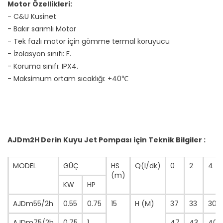
Motor Özellikleri:
- C&U Kusinet
- Bakır sarımlı Motor
- Tek fazlı motor için gömme termal koruyucu
- İzolasyon sınıfı: F.
- Koruma sınıfı: IPX4.
- Maksimum ortam sıcaklığı: +40℃
AJDm2H Derin Kuyu Jet Pompası için Teknik Bilgiler :
MODEL
GÜÇ
HS
Q(l/dk)
0
2
4
(m)
KW
HP
AJDm55/2h
0.55
0.75
15
H (M)
37
33
30
AJDm75/2h
0.75
1
47
43
40