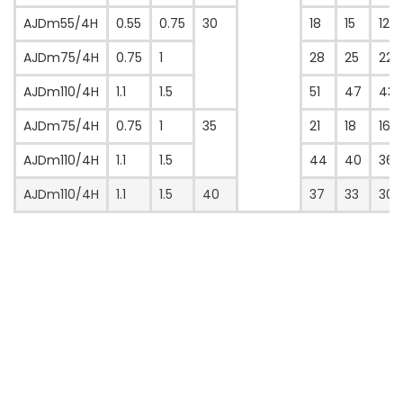
AJDm55/4H
0.55
0.75
30
18
15
12
AJDm75/4H
0.75
1
28
25
22
AJDm110/4H
1.1
1.5
51
47
43
AJDm75/4H
0.75
1
35
21
18
16
AJDm110/4H
1.1
1.5
44
40
36
AJDm110/4H
1.1
1.5
40
37
33
30