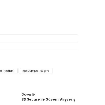
narak tarafımıza iletebilirsiniz.
 fiyatları
leo pompa iletişim
Güvenlik
3D Secure ile Güvenli Alışveriş