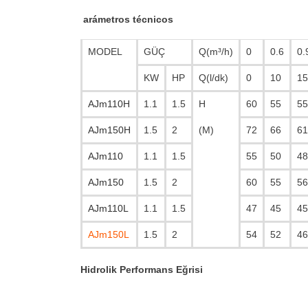
arámetros técnicos
MODEL
GÜÇ
Q(m³/h)
0
0.6
0.
KW
HP
Q(l/dk)
0
10
15
AJm110H
1.1
1.5
H
60
55
55
AJm150H
1.5
2
(M)
72
66
61
AJm110
1.1
1.5
55
50
48
AJm150
1.5
2
60
55
56
AJm110L
1.1
1.5
47
45
45
AJm150L
1.5
2
54
52
46
Hidrolik Performans Eğrisi