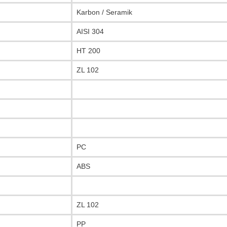
Karbon / Seramik
AISI 304
HT 200
ZL 102
PC
ABS
ZL 102
PP