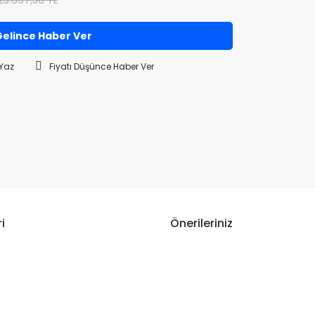
23.697,36 TL
elince Haber Ver
Yaz
Fiyatı Düşünce Haber Ver
i
Önerileriniz