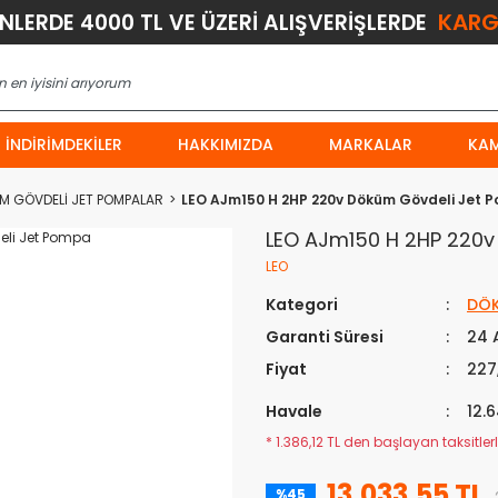
KARG
ÜNLERDE 4000 TL VE ÜZERİ ALIŞVERİŞLERDE
İNDIRIMDEKILER
HAKKIMIZDA
MARKALAR
KA
M GÖVDELİ JET POMPALAR
LEO AJm150 H 2HP 220v Döküm Gövdeli Jet 
LEO AJm150 H 2HP 220
LEO
Kategori
DÖK
Garanti Süresi
24 
Fiyat
227
Havale
12.
* 1.386,12 TL den başlayan taksitlerl
13.033,55 TL
%45