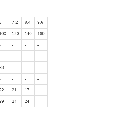
6
7.2
8.4
9.6
100
120
140
160
˗
˗
˗
˗
˗
˗
˗
˗
23
˗
˗
˗
˗
˗
˗
˗
22
21
17
˗
29
24
24
˗