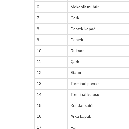
6
Mekanik mühür
7
Çark
8
Destek kapağı
9
Destek
10
Rulman
11
Çark
12
Stator
13
Terminal panosu
14
Terminal kutusu
15
Kondansatör
16
Arka kapak
17
Fan