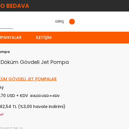
O BEDAVA
GİRİŞ
MPANYALAR
İLETIŞIM
Pompa
v Döküm Gövdeli Jet Pompa
ÜM GÖVDELİ JET POMPALAR
Ay
,70 USD + KDV
414,00 USD + KDV
642,54 TL (%3,00 havale indirimi)
e!!