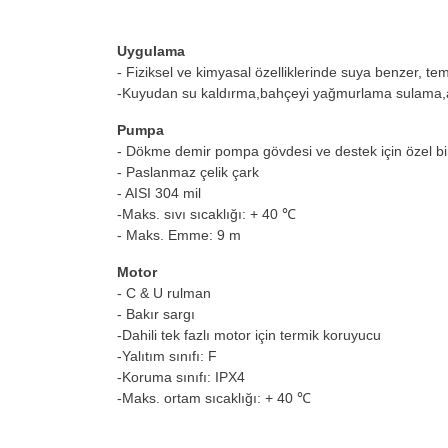
Uygulama
- Fiziksel ve kimyasal özelliklerinde suya benzer, temi
-Kuyudan su kaldırma,bahçeyi yağmurlama sulama,aka
Pumpa
- Dökme demir pompa gövdesi ve destek için özel bir
- Paslanmaz çelik çark
- AISI 304 mil
-Maks. sıvı sıcaklığı: + 40 ℃
- Maks. Emme: 9 m
Motor
- C & U rulman
- Bakır sargı
-Dahili tek fazlı motor için termik koruyucu
-Yalıtım sınıfı: F
-Koruma sınıfı: IPX4
-Maks. ortam sıcaklığı: + 40 ℃