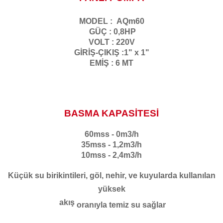
MODEL : AQm60
GÜÇ : 0,8HP
VOLT : 220V
GİRİŞ-ÇIKIŞ :1" x 1"
EMİŞ : 6 MT
BASMA KAPASİTESİ
60mss - 0m3/h
35
mss - 1,2m3/h
10mss - 2,4
m3/h
Küçük su birikintileri, göl, nehir, ve kuyularda kullanılan
yüksek
akış
oranıyla temiz su sağlar