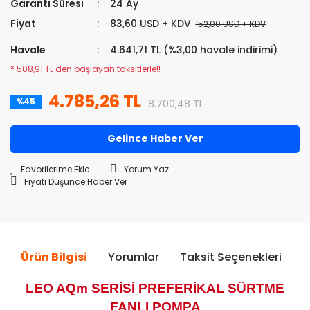
Garanti Süresi
24 Ay
Fiyat
83,60 USD + KDV
152,00 USD + KDV
Havale
4.641,71 TL (%3,00 havale indirimi)
* 508,91 TL den başlayan taksitlerle!!
4.785,26 TL
%45
8.700,48 TL
Gelince Haber Ver
Yorum Yaz
Fiyatı Düşünce Haber Ver
Ürün Bilgisi
Yorumlar
Taksit Seçenekleri
Ö
LEO AQm SERİSİ PREFERİKAL SÜRTME
FANLI POMPA