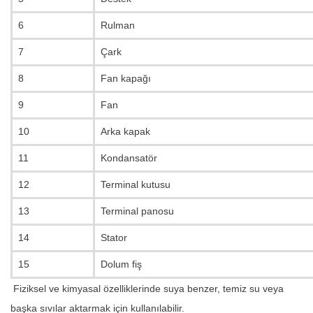
6
Rulman
7
Çark
8
Fan kapağı
9
Fan
10
Arka kapak
11
Kondansatör
12
Terminal kutusu
13
Terminal panosu
14
Stator
15
Dolum fiş
Fiziksel ve kimyasal özelliklerinde suya benzer, temiz su veya
başka sıvılar aktarmak için kullanılabilir.