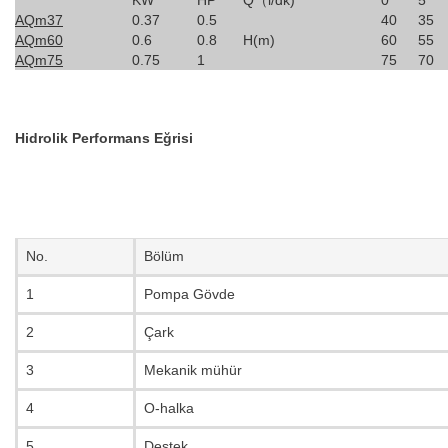
KW
HP
Q（l/dk)
0
5
AQm37
0.37
0.5
40
35
AQm60
0.6
0.8
H(m)
60
55
AQm75
0.75
1
75
70
Hidrolik Performans Eğrisi
No.
Bölüm
1
Pompa Gövde
2
Çark
3
Mekanik mühür
4
O-halka
5
Destek