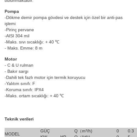
bulunmaktadır.
Pompa
-Dökme demir pompa gövdesi ve destek için özel bir anti-pas
işlemi
-Pirinç pervane
-AISI 304 mil
-Maks. sıvı sıcaklığı: + 40 ℃
- Maks. Emme: 8 m
Motor
- C & U rulman
- Bakır sargı
-Dahili tek fazlı motor için termik koruyucu
-Yalıtım sınıfı: F
-Koruma sınıfı: IPX4
-Maks. ortam sıcaklığı: + 40 ℃
Teknik verileri
GÜÇ
Q（m³/h)
0
0.3
MODEL