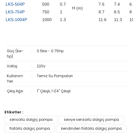
LKS-504P
500
0.7
7.6
7.4
6
H (m)
LKS-754P
750
1
8.7
8.5
8
LKS-1004P
1000
1.3
11.6
11.3
1
Güç (kw-
:
0.5kw - 0.75hp
hp)
Voltaj
:
220v
Kullanım
:
Temiz Su Pompaları
Yeri
Çıkış Ağzı
:
1'' Çıkışlı, 1 1/4'' Çıkışlı
Bu ürünün fiyat bilgisi, resim, ürün açıklamalarında ve diğer
Etiketler :
konularda yetersiz gördüğünüz noktaları öneri formunu
sensörlü dalgıç pompa
seviye sensörlü dalgıç pompa
Bu ürüne ilk yorumu siz yapın!
kullanarak tarafımıza iletebilirsiniz.
Görüş ve önerileriniz için teşekkür ederiz.
flatörlü dalgıç pompa
kendinden flatörlü dalgıç pompa