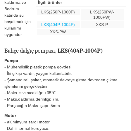
kaldırma ve
İlgili ürünler
Bodrum
LKS(250P-1000P)
LKS(250PW-
katında su
1000PW)
boşaltmak için
LKS(404P-1004P)
XKS-P
kullanımı
XKS-PW
uygundur.
Bahçe dalgıç pompası
, LKS(404P-1004P)
Pumpa
- Mühendislik plastik pompa gövdesi.
- İki çıkışı vardır, yaygın kullanılabilir.
- Şamandıralı şalter, otomatik devreye girme devreden çıkma
işlemlerini gerçekleştirir.
- Maks. sıvı sıcaklığı: +35℃.
- Maks.daldırma derinliği: 7m.
- Parçacığın Maks. çapı: 5mm.
Motor
- alüminyum sargı motor.
- Dahili termal koruyucu.