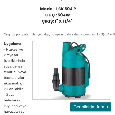
Model : LSK 504 P
GÜÇ : 504W
ÇIKIŞ: 1" X 1 1/4"
Giriş
Ev pompaları
Bahçe dalgıç pompası
Bahçe dalgıç pompası
LKS(404P-1
Uygulama
- Fiziksel ve
kimyasal
özelliklerinde
suya benzer,
temiz su veya
başka sıvılar
aktarmak için
kullanılabilir.
- Suya
batırılarak
kuyudan veya
Geribildirim formu
havuzdan su