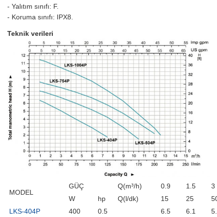
- Yalıtım sınıfı: F.
- Koruma sınıfı: IPX8.
Teknik verileri
GÜÇ
Q(m³/h)
0.9
1.5
3
MODEL
W
hp
Q(l/dk)
15
25
5
LKS-404P
400
0.5
6.5
6.1
5