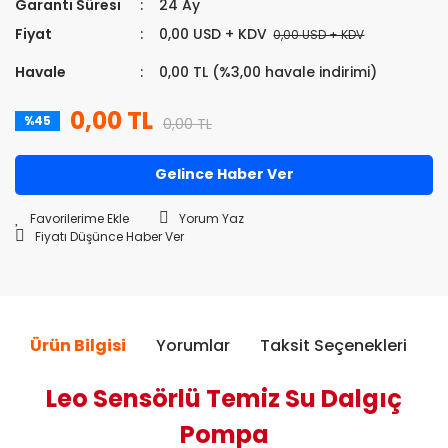
Garanti Süresi
24 Ay
Fiyat
0,00 USD + KDV
0,00 USD + KDV
Havale
0,00 TL (%3,00 havale indirimi)
0,00 TL
%45
0,00 TL
Gelince Haber Ver
Yorum Yaz
Fiyatı Düşünce Haber Ver
Ürün Bilgisi
Yorumlar
Taksit Seçenekleri
Ö
Leo Sensörlü Temiz Su Dalgıç
Pompa