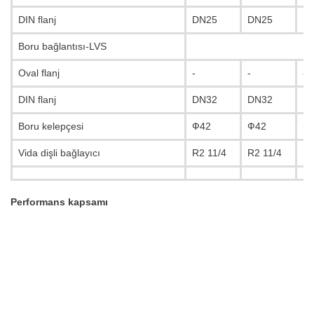
DIN flanj
DN25
DN25
D
Boru bağlantısı-LVS
Oval flanj
-
-
-
DIN flanj
DN32
DN32
D
Boru kelepçesi
Ф42
Ф42
Ф
Vida dişli bağlayıcı
R2 11/4
R2 11/4
R2
Performans kapsamı