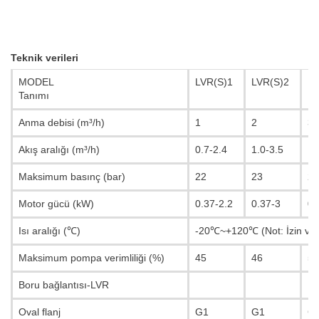
Teknik verileri
MODEL
LVR(S)1
LVR(S)2
LV
Tanımı
Anma debisi (m³/h)
1
2
3
Akış aralığı (m³/h)
0.7-2.4
1.0-3.5
1.
Maksimum basınç (bar)
22
23
24
Motor gücü (kW)
0.37-2.2
0.37-3
0.
Isı aralığı (℃)
-20℃~+120℃ (Not: İzin veril
Maksimum pompa verimliliği (%)
45
46
55
Boru bağlantısı-LVR
Oval flanj
G1
G1
G