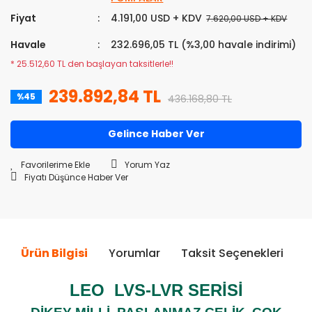
Fiyat
4.191,00 USD + KDV
7.620,00 USD + KDV
Havale
232.696,05 TL (%3,00 havale indirimi)
* 25.512,60 TL den başlayan taksitlerle!!
239.892,84 TL
%45
436.168,80 TL
Gelince Haber Ver
Yorum Yaz
Fiyatı Düşünce Haber Ver
Ürün Bilgisi
Yorumlar
Taksit Seçenekleri
Ö
LEO LVS-LVR SERİSİ