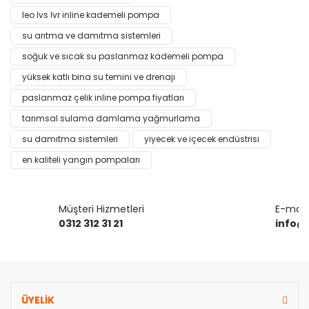
kullanarak tarafımıza iletebilirsiniz.
Görüş ve önerileriniz için teşekkür ederiz.
leo lvs lvr inline kademeli pompa
su arıtma ve damıtma sistemleri
Yorum Yaz
Ürün resmi kalitesiz, bozuk veya görüntülenemiyor.
soğuk ve sıcak su paslanmaz kademeli pompa
Ürün açıklamasında eksik bilgiler bulunuyor.
yüksek katlı bina su temini ve drenajı
Ürün bilgilerinde hatalar bulunuyor.
paslanmaz çelik inline pompa fiyatları
Ürün fiyatı diğer sitelerden daha pahalı.
tarımsal sulama damlama yağmurlama
Bu ürüne benzer farklı alternatifler olmalı.
su damıtma sistemleri
yiyecek ve içecek endüstrisi
en kaliteli yangın pompaları
Müşteri Hizmetleri
E-mail 
Gönder
0312 312 31 21
info@
ÜYELİK