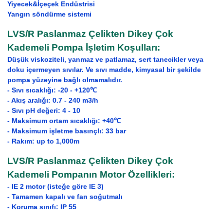
Yiyecek&İçeçek Endüstrisi
Yangın söndürme sistemi
LVS/R Paslanmaz Çelikten Dikey Çok
Kademeli Pompa İşletim Koşulları:
Düşük viskoziteli, yanmaz ve patlamaz, sert tanecikler veya
doku içermeyen sıvılar. Ve sıvı madde, kimyasal bir şekilde
pompa yüzeyine bağlı olmamalıdır.
- Sıvı sıcaklığı: -20 - +120℃
- Akış aralığı: 0.7 - 240 m3/h
- Sıvı pH değeri: 4 - 10
- Maksimum ortam sıcaklığı: +40℃
- Maksimum işletme basınçlı: 33 bar
- Rakım: up to 1,000m
LVS/R Paslanmaz Çelikten Dikey Çok
Kademeli Pompanın Motor Özellikleri:
- IE 2 motor (isteğe göre IE 3)
- Tamamen kapalı ve fan soğutmalı
- Koruma sınıfı: IP 55