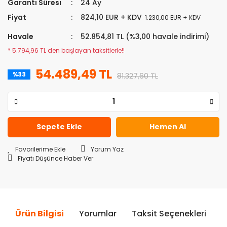
Garanti Süresi
24 Ay
Fiyat
824,10 EUR + KDV
1.230,00 EUR + KDV
Havale
52.854,81 TL (%3,00 havale indirimi)
* 5.794,96 TL den başlayan taksitlerle!!
54.489,49 TL
%33
81.327,60 TL
Sepete Ekle
Hemen Al
Yorum Yaz
Fiyatı Düşünce Haber Ver
Ürün Bilgisi
Yorumlar
Taksit Seçenekleri
Ö