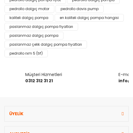
Bu ürüne ilk yorumu siz yapın!
kullanarak tarafımıza iletebilirsiniz.
Görüş ve önerileriniz için teşekkür ederiz.
pedrollo dalgıç motor
pedrollo davis pump
kaliteli dalgıç pompa
en kaliteli dalgıç pompa hangisi
Yorum Yaz
Ürün resmi kalitesiz, bozuk veya görüntülenemiyor.
paslanmaz dalgıç pompa fiyatları
Ürün açıklamasında eksik bilgiler bulunuyor.
paslanmaz dalgıç pompa
Ürün bilgilerinde hatalar bulunuyor.
paslanmaz çelik dalgıç pompa fiyatları
Ürün fiyatı diğer sitelerden daha pahalı.
pedrollo rxm 5 (trf)
Bu ürüne benzer farklı alternatifler olmalı.
Müşteri Hizmetleri
E-mail 
0312 312 31 21
info@
Gönder
ÜYELİK