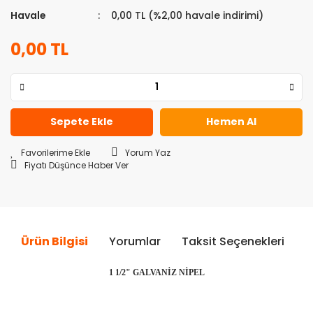
Havale
0,00 TL (%2,00 havale indirimi)
0,00 TL
Sepete Ekle
Hemen Al
Yorum Yaz
Fiyatı Düşünce Haber Ver
Ürün Bilgisi
Yorumlar
Taksit Seçenekleri
Ö
1 1/2" GALVANİZ NİPEL
Bu ürünün fiyat bilgisi, resim, ürün açıklamalarında ve diğer