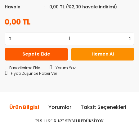
Havale
0,00 TL (%2,00 havale indirimi)
0,00 TL
Sepete Ekle
Hemen Al
Yorum Yaz
Fiyatı Düşünce Haber Ver
Ürün Bilgisi
Yorumlar
Taksit Seçenekleri
Ö
PLS 1 1/2" X 1/2" SİYAH REDÜKSİYON
Bu ürünün fiyat bilgisi, resim, ürün açıklamalarında ve diğer