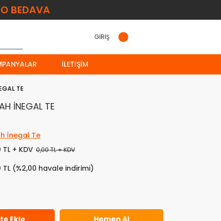
O BEDAVA
GİRİŞ
MPANYALAR
İLETIŞIM
İNEGAL TE
İYAH İNEGAL TE
ah İnegal Te
0 TL + KDV
0,00 TL + KDV
0 TL (%2,00 havale indirimi)
te Ekle
Hemen Al