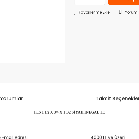
Yorum 
Yorumlar
Taksit Seçenekler
PLS 1 1/2 X 3/4 X 1 1/2 SİYAH İNEGAL TE
da ve diğer konularda yetersiz gördüğünüz noktaları öneri formunu kulla
E-mail Adresi
Bu ürüne ilk yorumu siz yapın!
4000TL ve Üzeri