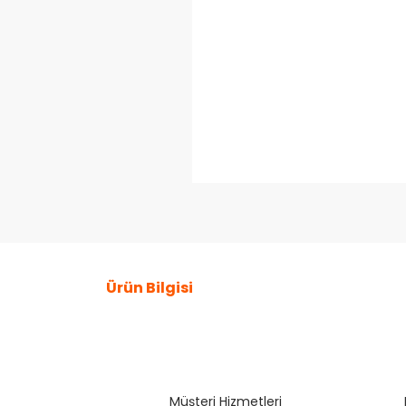
Ürün Bilgisi
Bu ürünün fiyat bilgisi, resim, ürün açıklamaların
Görüş ve önerileriniz için teşekkür ederiz.
Müşteri Hizmetleri