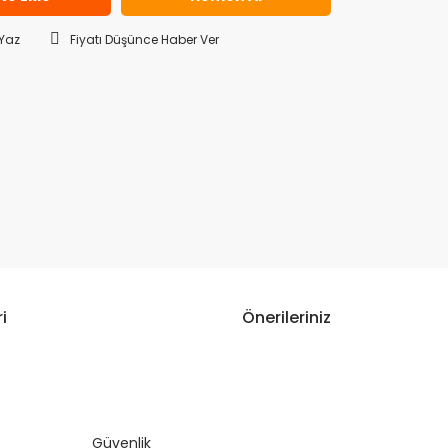
Yaz
Fiyatı Düşünce Haber Ver
i
Önerileriniz
narak tarafımıza iletebilirsiniz.
Güvenlik