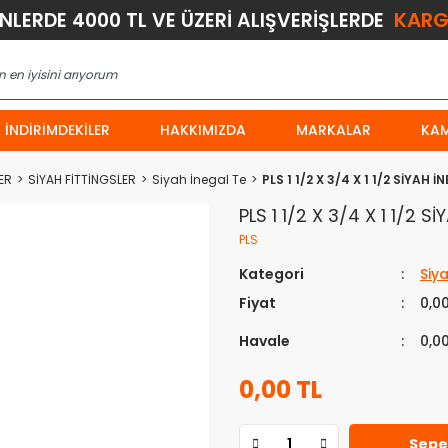
KARG
ÜNLERDE 4000 TL VE ÜZERİ ALIŞVERİŞLERDE
İNDIRIMDEKILER
HAKKIMIZDA
MARKALAR
KA
ER
SİYAH FİTTİNGSLER
Siyah İnegal Te
PLS 1 1/2 X 3/4 X 1 1/2 SİYAH 
PLS 1 1/2 X 3/4 X 1 1/2 S
PLS
Kategori
Siy
Fiyat
0,0
Havale
0,0
0,00 TL
Sepe