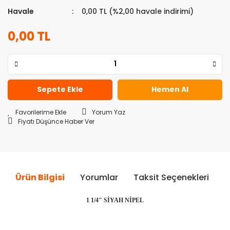
Havale
0,00 TL (%2,00 havale indirimi)
0,00 TL
Sepete Ekle
Hemen Al
Yorum Yaz
Fiyatı Düşünce Haber Ver
Ürün Bilgisi
Yorumlar
Taksit Seçenekleri
Ö
1 1/4" SİYAH NİPEL
Bu ürünün fiyat bilgisi, resim, ürün açıklamalarında ve diğer