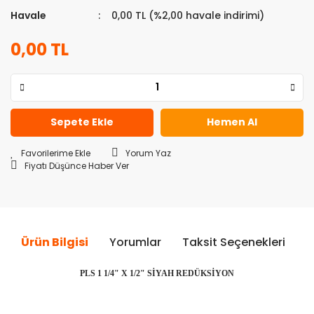
Havale
0,00 TL (%2,00 havale indirimi)
0,00 TL
Sepete Ekle
Hemen Al
Yorum Yaz
Fiyatı Düşünce Haber Ver
Ürün Bilgisi
Yorumlar
Taksit Seçenekleri
Ö
PLS 1 1/4" X 1/2" SİYAH REDÜKSİYON
Bu ürünün fiyat bilgisi, resim, ürün açıklamalarında ve diğer