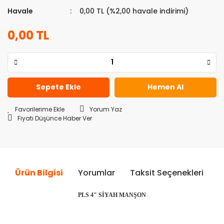
Havale
0,00 TL (%2,00 havale indirimi)
0,00 TL
Sepete Ekle
Hemen Al
Yorum Yaz
Fiyatı Düşünce Haber Ver
Ürün Bilgisi
Yorumlar
Taksit Seçenekleri
Ö
PLS 4" SİYAH MANŞON
Bu ürünün fiyat bilgisi, resim, ürün açıklamalarında ve diğer