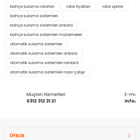
konularda yetersiz gördüğünüz noktaları öneri formunu
bahçe sulama rotorları
rotor fiyatları
rotor sprink
Bu ürüne ilk yorumu siz yapın!
kullanarak tarafımıza iletebilirsiniz.
Görüş ve önerileriniz için teşekkür ederiz.
bahçe sulama sistemleri
bahçe sulama sistemleri ankara
Yorum Yaz
Ürün resmi kalitesiz, bozuk veya görüntülenemiyor.
bahçe sulama sistemleri malzemeleri
Ürün açıklamasında eksik bilgiler bulunuyor.
otomatik sulama sistemleri
Ürün bilgilerinde hatalar bulunuyor.
otomatik sulama sistemleri ankara
Ürün fiyatı diğer sitelerden daha pahalı.
otomatik sulama sistemleri rainbird
Bu ürüne benzer farklı alternatifler olmalı.
otomatik sulama sistemleri nasıl çalışır
Müşteri Hizmetleri
E-mail 
0312 312 31 21
info@
Gönder
ÜYELİK