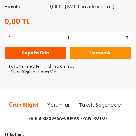
Havale
0,00 TL (%2,00 havale indirimi)
0,00 TL
Sepete Ekle
Hemen Al
Yorum Yaz
Fiyatı Düşünce Haber Ver
Ürün Bilgisi
Yorumlar
Taksit Seçenekleri
Ö
RAIN BIRD 2045A-08 MAXI-PAW ROTOR
Bu ürünün fiyat bilgisi, resim, ürün açıklamalarında ve diğer
Etiketler :