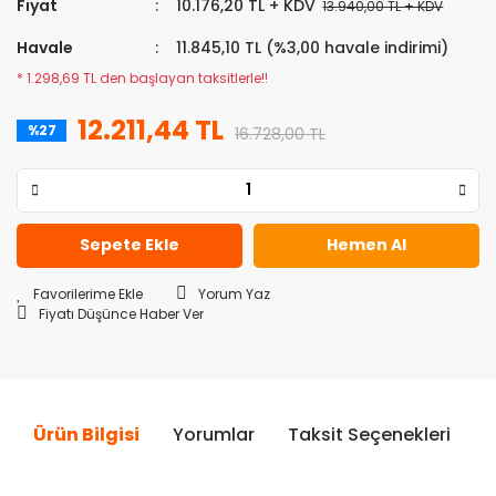
Fiyat
10.176,20 TL + KDV
13.940,00 TL + KDV
Havale
11.845,10 TL (%3,00 havale indirimi)
* 1.298,69 TL den başlayan taksitlerle!!
12.211,44 TL
%27
16.728,00 TL
Sepete Ekle
Hemen Al
Yorum Yaz
Fiyatı Düşünce Haber Ver
Ürün Bilgisi
Yorumlar
Taksit Seçenekleri
Ö