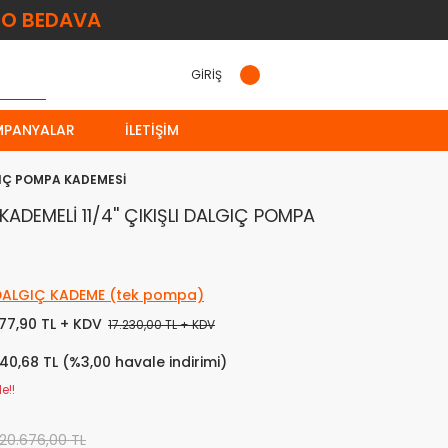
O BEDAVA
GİRİŞ
MPANYALAR
İLETIŞIM
LGIÇ POMPA KADEMESİ
ADEMELİ 11/4'' ÇIKIŞLI DALGIÇ POMPA
 DALGIÇ KADEME (tek pompa)
577,90 TL + KDV
17.230,00 TL + KDV
640,68 TL (%3,00 havale indirimi)
e!!
20.676,00 TL