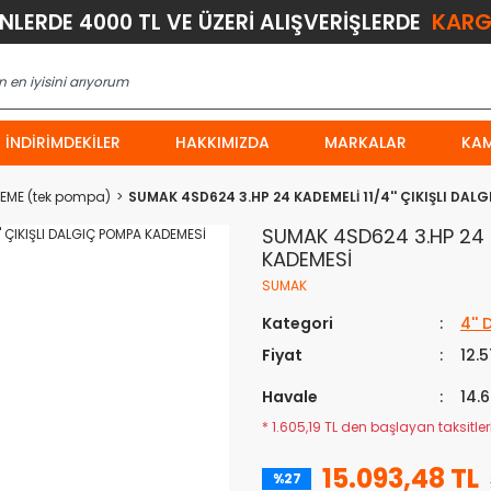
KARG
ÜNLERDE 4000 TL VE ÜZERİ ALIŞVERİŞLERDE
İNDIRIMDEKILER
HAKKIMIZDA
MARKALAR
KA
DEME (tek pompa)
SUMAK 4SD624 3.HP 24 KADEMELİ 11/4'' ÇIKIŞLI DA
SUMAK 4SD624 3.HP 24 K
KADEMESİ
SUMAK
Kategori
4''
Fiyat
12.
Havale
14.
* 1.605,19 TL den başlayan taksitlerl
15.093,48 TL
%27