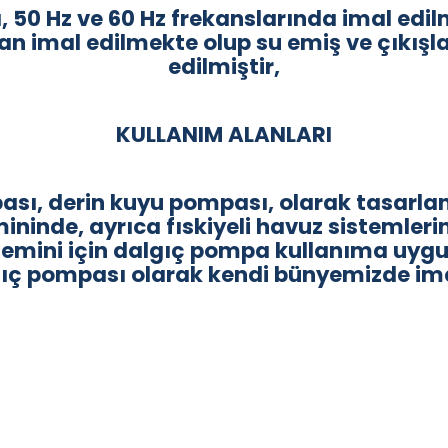
, 50 Hz ve 60 Hz frekanslarında imal ed
 imal edilmekte olup su emiş ve çıkışl
edilmiştir,
KULLANIM ALANLARI
ası, derin kuyu pompası, olarak tasarla
ininde, ayrıca fıskiyeli havuz sistemler
 temini için dalgıç pompa kullanıma uygu
lgıç pompası olarak kendi bünyemizde im