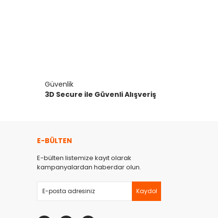
narak tarafımıza iletebilirsiniz.
Güvenlik
3D Secure ile Güvenli Alışveriş
E-BÜLTEN
E-bülten listemize kayıt olarak
kampanyalardan haberdar olun.
Kaydol