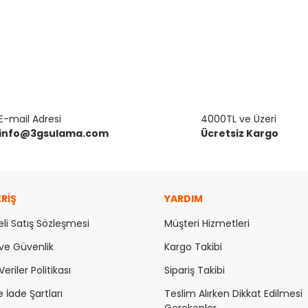
da ve diğer konularda yetersiz gördüğünüz noktaları öneri formunu kulla
E-mail Adresi
Bu ürüne ilk yorumu siz yapın!
4000TL ve Üzeri
info@3gsulama.com
Ücretsiz Kargo
or.
Yorum Yaz
ERİŞ
YARDIM
li Satış Sözleşmesi
Müşteri Hizmetleri
k ve Güvenlik
Kargo Takibi
Veriler Politikası
Sipariş Takibi
e İade Şartları
Teslim Alırken Dikkat Edilmesi