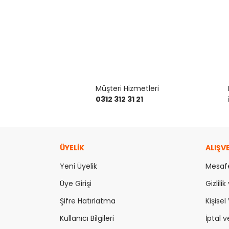
Bu ürünün fiyat bilgisi, resim, ürün açıklamaların
Görüş ve önerileriniz için teşekkür ederiz.
Müşteri Hizmetleri
0312 312 31 21
Ürün resmi kalitesiz, bozuk veya görüntülenemiy
Ürün açıklamasında eksik bilgiler bulunuyor.
Ürün bilgilerinde hatalar bulunuyor.
ÜYELİK
ALIŞV
Ürün fiyatı diğer sitelerden daha pahalı.
Yeni Üyelik
Bu ürüne benzer farklı alternatifler olmalı.
Mesafe
Üye Girişi
Gizlili
Şifre Hatırlatma
Kişisel 
Kullanıcı Bilgileri
İptal v