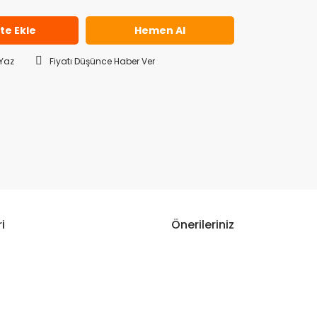
te Ekle
Hemen Al
Yaz
Fiyatı Düşünce Haber Ver
i
Önerileriniz