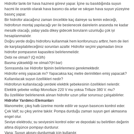
Hidrofor tankı bir hava haznesi görevi yapar. İçine su basıldığında suyun
hacmi ile orantılı olarak hava basıncı da artar ve sıkışan hava suyun yüzeyine
basınç yapar.
Bir hidrofor alacağınız zaman öncelikle kaç daireye su temin edeceği,
hidroforun montaj yapılacağı yer ile beslenecek dairelerin arasında ne kadar
mesafe olacağı, yatay yada dikey gidecek boruların uzunluğu çok iyi
hesaplanmalıdır.
Doğru yerde doğru hidroforu kullanmak hem konforunuzu arttırır, hem de ileri
de karşılaşılabileceğiniz sorunları azaltır. Hidrofor seçimi yapmadan önce
hidrofor pompasının kapasitesi belirlenmelidir.
Debi ne olmalı? (Q m3/h)
Basma yüksekliği ne olmalı?(H bar)
Sonrasında ise Hidrofor tipinin belirlenmesi gerekmektedir.
Hidrofor emiş yapacak mı? Yapacaksa kaç metre derinlikten emiş yapacak?
Kullanılacak suyun özellikleri nedir?
Hidroforun kullanılacağı yerdeki elektrik şebekesinin özellikleri nelerdir.
Elektrik şebeke voltajı Monofaze 220 V mu yoksa Trifaze 380 V. mu?
Bu özellikler belirlenerek alınan hidrofor uzun yıllar sorunsuz çalışabilirler.
Hidrofor Yardımcı Elemanları
Manometre; çıkış hattı üzerine monte edilir ve suyun basıncını kontrol eder.
Çek Valf; su çıkış yerine takılır. Pompa durduğu zaman suyun geri akmasına
engel olur.
Seviye elektrodu; su seviyesini kontrol eder ve depodaki su belirtilen değerin
altına düşünce pompayı durdurur.
Vana: Suyun akışını durdurmak için kullanılır.