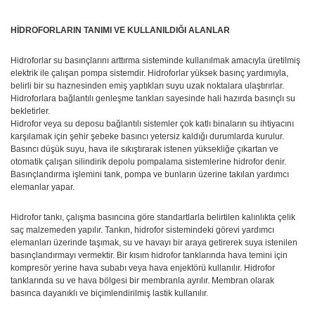
HİDROFORLARIN TANIMI VE KULLANILDIĞI ALANLAR
Hidroforlar su basınçlarını arttırma sisteminde kullanılmak amacıyla üretilmiş
elektrik ile çalışan pompa sistemdir. Hidroforlar yüksek basınç yardımıyla,
belirli bir su haznesinden emiş yaptıkları suyu uzak noktalara ulaştırırlar.
Hidroforlara bağlantılı genleşme tankları sayesinde hali hazırda basınçlı su
bekletirler.
Hidrofor veya su deposu bağlantılı sistemler çok katlı binaların su ihtiyacını
karşılamak için şehir şebeke basıncı yetersiz kaldığı durumlarda kurulur.
Basıncı düşük suyu, hava ile sıkıştırarak istenen yüksekliğe çıkartan ve
otomatik çalışan silindirik depolu pompalama sistemlerine hidrofor denir.
Basınçlandırma işlemini tank, pompa ve bunların üzerine takılan yardımcı
elemanlar yapar.
Hidrofor tankı, çalışma basıncına göre standartlarla belirtilen kalınlıkta çelik
saç malzemeden yapılır. Tankın, hidrofor sistemindeki görevi yardımcı
elemanları üzerinde taşımak, su ve havayı bir araya getirerek suya istenilen
basınçlandırmayı vermektir. Bir kısım hidrofor tanklarında hava temini için
kompresör yerine hava subabı veya hava enjektörü kullanılır. Hidrofor
tanklarında su ve hava bölgesi bir membranla ayrılır. Membran olarak
basınca dayanıklı ve biçimlendirilmiş lastik kullanılır.