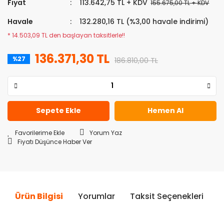
Fiyat
113.642,75 TL + KDV
155.675,00 TL + KDV
Havale
132.280,16 TL (%3,00 havale indirimi)
* 14.503,09 TL den başlayan taksitlerle!!
136.371,30 TL
%27
186.810,00 TL
Sepete Ekle
Hemen Al
Yorum Yaz
Fiyatı Düşünce Haber Ver
Ürün Bilgisi
Yorumlar
Taksit Seçenekleri
Ö