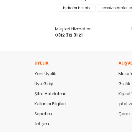
Görüş ve önerileriniz için teşekkür ederiz.
hidrofor hesabı
sessiz hidrofor çe
Ürün resmi kalitesiz, bozuk veya görüntülenemiy
Ürün açıklamasında eksik bilgiler bulunuyor.
Müşteri Hizmetleri
Ürün bilgilerinde hatalar bulunuyor.
0312 312 31 21
Ürün fiyatı diğer sitelerden daha pahalı.
Bu ürüne benzer farklı alternatifler olmalı.
ÜYELİK
ALIŞV
Yeni Üyelik
Mesafe
Üye Girişi
Gizlili
Şifre Hatırlatma
Kişisel 
Kullanıcı Bilgileri
İptal v
Sepetim
Çerez P
İletişim