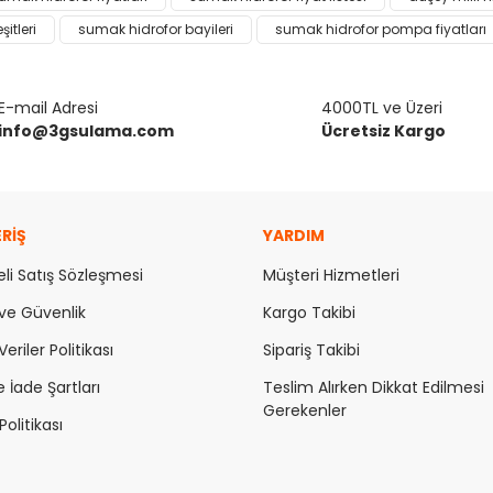
Bu ürüne ilk yorumu siz yapın!
şitleri
sumak hidrofor bayileri
sumak hidrofor pompa fiyatları
or.
Yorum Yaz
E-mail Adresi
4000TL ve Üzeri
info@3gsulama.com
Ücretsiz Kargo
ERİŞ
YARDIM
li Satış Sözleşmesi
Müşteri Hizmetleri
k ve Güvenlik
Kargo Takibi
Gönder
Veriler Politikası
Sipariş Takibi
e İade Şartları
Teslim Alırken Dikkat Edilmesi
Gerekenler
olitikası