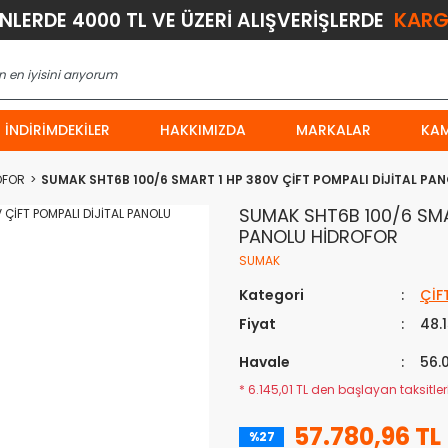
KARG
ÜNLERDE 4000 TL VE ÜZERİ ALIŞVERİŞLERDE
İNDIRIMDEKILER
HAKKIMIZDA
MARKALAR
KA
OFOR
SUMAK SHT6B 100/6 SMART 1 HP 380V ÇİFT POMPALI DİJİTAL PA
SUMAK SHT6B 100/6 SMAR
PANOLU HİDROFOR
SUMAK
Kategori
ÇİF
Fiyat
48.
Havale
56.
* 6.145,01 TL den başlayan taksitlerl
57.780,96 TL
%27