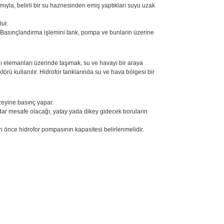
mıyla, belirli bir su haznesinden emiş yaptıkları suyu uzak
lur.
r. Basınçlandırma işlemini tank, pompa ve bunların üzerine
mcı elemanları üzerinde taşımak, su ve havayı bir araya
örü kullanılır. Hidrofor tanklarında su ve hava bölgesi bir
üzeyine basınç yapar.
adar mesafe olacağı, yatay yada dikey gidecek boruların
n önce hidrofor pompasının kapasitesi belirlenmelidir.