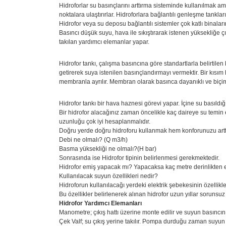
Hidroforlar su basınçlarını arttırma sisteminde kullanılmak am
noktalara ulaştırırlar. Hidroforlara bağlantılı genleşme tanklar
Hidrofor veya su deposu bağlantılı sistemler çok katlı binaları
Basıncı düşük suyu, hava ile sıkıştırarak istenen yüksekliğe 
takılan yardımcı elemanlar yapar.
Hidrofor tankı, çalışma basıncına göre standartlarla belirtile
getirerek suya istenilen basınçlandırmayı vermektir. Bir kısım
membranla ayrılır. Membran olarak basınca dayanıklı ve biçimle
Hidrofor tankı bir hava haznesi görevi yapar. İçine su basıldı
Bir hidrofor alacağınız zaman öncelikle kaç daireye su temin
uzunluğu çok iyi hesaplanmalıdır.
Doğru yerde doğru hidroforu kullanmak hem konforunuzu arttırı
Debi ne olmalı? (Q m3/h)
Basma yüksekliği ne olmalı?(H bar)
Sonrasında ise Hidrofor tipinin belirlenmesi gerekmektedir.
Hidrofor emiş yapacak mı? Yapacaksa kaç metre derinlikten
Kullanılacak suyun özellikleri nedir?
Hidroforun kullanılacağı yerdeki elektrik şebekesinin özellikl
Bu özellikler belirlenerek alınan hidrofor uzun yıllar sorunsuz ç
Hidrofor Yardımcı Elemanları
Manometre; çıkış hattı üzerine monte edilir ve suyun basıncını
Çek Valf; su çıkış yerine takılır. Pompa durduğu zaman suyun