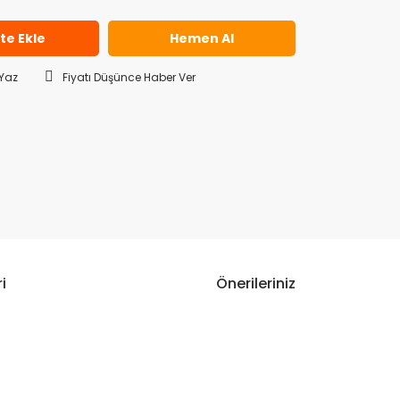
te Ekle
Hemen Al
Yaz
Fiyatı Düşünce Haber Ver
i
Önerileriniz