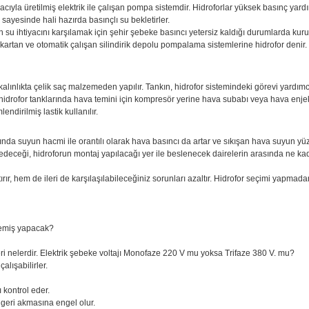
acıyla üretilmiş elektrik ile çalışan pompa sistemdir. Hidroforlar yüksek basınç yardı
ı sayesinde hali hazırda basınçlı su bekletirler.
n su ihtiyacını karşılamak için şehir şebeke basıncı yetersiz kaldığı durumlarda kuru
çıkartan ve otomatik çalışan silindirik depolu pompalama sistemlerine hidrofor deni
n kalınlıkta çelik saç malzemeden yapılır. Tankın, hidrofor sistemindeki görevi yardı
 hidrofor tanklarında hava temini için kompresör yerine hava subabı veya hava enjekt
ndirilmiş lastik kullanılır.
ğında suyun hacmi ile orantılı olarak hava basıncı da artar ve sıkışan hava suyun y
 edeceği, hidroforun montaj yapılacağı yer ile beslenecek dairelerin arasında ne k
r, hem de ileri de karşılaşılabileceğiniz sorunları azaltır. Hidrofor seçimi yapmada
 emiş yapacak?
eri nelerdir. Elektrik şebeke voltajı Monofaze 220 V mu yoksa Trifaze 380 V. mu?
alışabilirler.
 kontrol eder.
 geri akmasına engel olur.