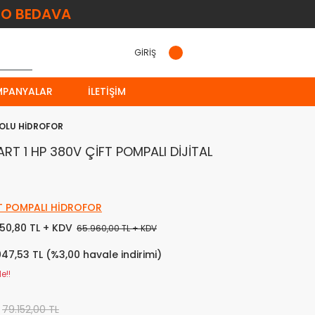
O BEDAVA
GİRİŞ
MPANYALAR
İLETIŞIM
NOLU HİDROFOR
T 1 HP 380V ÇİFT POMPALI DİJİTAL
T POMPALI HİDROFOR
150,80 TL + KDV
65.960,00 TL + KDV
047,53 TL (%3,00 havale indirimi)
e!!
79.152,00 TL