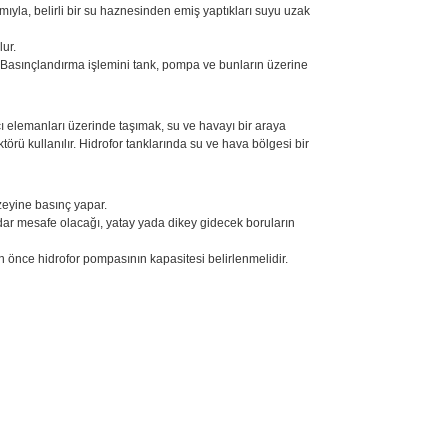
mıyla, belirli bir su haznesinden emiş yaptıkları suyu uzak
lur.
r. Basınçlandırma işlemini tank, pompa ve bunların üzerine
mcı elemanları üzerinde taşımak, su ve havayı bir araya
örü kullanılır. Hidrofor tanklarında su ve hava bölgesi bir
üzeyine basınç yapar.
adar mesafe olacağı, yatay yada dikey gidecek boruların
n önce hidrofor pompasının kapasitesi belirlenmelidir.