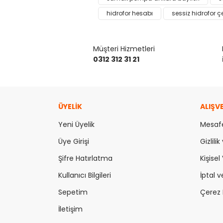
Görüş ve önerileriniz için teşekkür ederiz.
hidrofor hesabı
sessiz hidrofor çe
Ürün resmi kalitesiz, bozuk veya görüntülenemiy
Ürün açıklamasında eksik bilgiler bulunuyor.
Müşteri Hizmetleri
Ürün bilgilerinde hatalar bulunuyor.
0312 312 31 21
Ürün fiyatı diğer sitelerden daha pahalı.
Bu ürüne benzer farklı alternatifler olmalı.
ÜYELİK
ALIŞV
Yeni Üyelik
Mesafe
Üye Girişi
Gizlili
Şifre Hatırlatma
Kişisel 
Kullanıcı Bilgileri
İptal v
Sepetim
Çerez P
İletişim