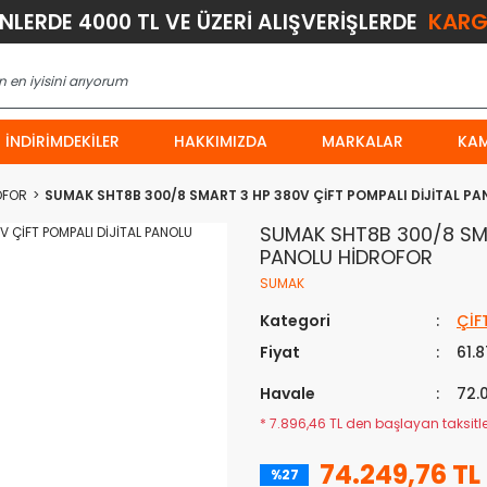
KARG
ÜNLERDE 4000 TL VE ÜZERİ ALIŞVERİŞLERDE
İNDIRIMDEKILER
HAKKIMIZDA
MARKALAR
KA
OFOR
SUMAK SHT8B 300/8 SMART 3 HP 380V ÇİFT POMPALI DİJİTAL P
SUMAK SHT8B 300/8 SMA
PANOLU HİDROFOR
SUMAK
Kategori
ÇİF
Fiyat
61.
Havale
72.
* 7.896,46 TL den başlayan taksitler
74.249,76 TL
%27