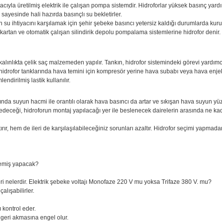
acıyla üretilmiş elektrik ile çalışan pompa sistemdir. Hidroforlar yüksek basınç yardı
ı sayesinde hali hazırda basınçlı su bekletirler.
n su ihtiyacını karşılamak için şehir şebeke basıncı yetersiz kaldığı durumlarda kuru
çıkartan ve otomatik çalışan silindirik depolu pompalama sistemlerine hidrofor deni
n kalınlıkta çelik saç malzemeden yapılır. Tankın, hidrofor sistemindeki görevi yardı
 hidrofor tanklarında hava temini için kompresör yerine hava subabı veya hava enjekt
ndirilmiş lastik kullanılır.
ğında suyun hacmi ile orantılı olarak hava basıncı da artar ve sıkışan hava suyun y
 edeceği, hidroforun montaj yapılacağı yer ile beslenecek dairelerin arasında ne k
r, hem de ileri de karşılaşılabileceğiniz sorunları azaltır. Hidrofor seçimi yapmada
 emiş yapacak?
eri nelerdir. Elektrik şebeke voltajı Monofaze 220 V mu yoksa Trifaze 380 V. mu?
alışabilirler.
 kontrol eder.
 geri akmasına engel olur.