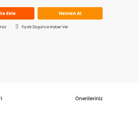
te Ekle
Hemen Al
Yaz
Fiyatı Düşünce Haber Ver
i
Önerileriniz