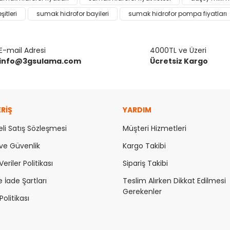
Bu ürüne ilk yorumu siz yapın!
şitleri
sumak hidrofor bayileri
sumak hidrofor pompa fiyatları
or.
Yorum Yaz
E-mail Adresi
4000TL ve Üzeri
info@3gsulama.com
Ücretsiz Kargo
ERİŞ
YARDIM
li Satış Sözleşmesi
Müşteri Hizmetleri
k ve Güvenlik
Kargo Takibi
Gönder
Veriler Politikası
Sipariş Takibi
e İade Şartları
Teslim Alırken Dikkat Edilmesi
Gerekenler
olitikası