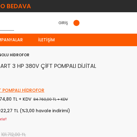
O BEDAVA
GİRİŞ
MPANYALAR
İLETIŞIM
ANOLU HİDROFOR
RT 3 HP 380V ÇİFT POMPALI DİJİTAL
T POMPALI HİDROFOR
874,80 TL + KDV
84.760,00 TL + KDV
022,27 TL (%3,00 havale indirimi)
le!!
101.712,00 TL