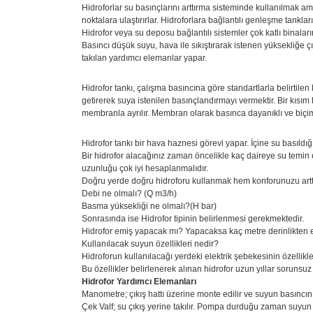
Hidroforlar su basınçlarını arttırma sisteminde kullanılmak am
noktalara ulaştırırlar. Hidroforlara bağlantılı genleşme tanklar
Hidrofor veya su deposu bağlantılı sistemler çok katlı binaları
Basıncı düşük suyu, hava ile sıkıştırarak istenen yüksekliğe 
takılan yardımcı elemanlar yapar.
Hidrofor tankı, çalışma basıncına göre standartlarla belirtile
getirerek suya istenilen basınçlandırmayı vermektir. Bir kısım
membranla ayrılır. Membran olarak basınca dayanıklı ve biçimle
Hidrofor tankı bir hava haznesi görevi yapar. İçine su basıldı
Bir hidrofor alacağınız zaman öncelikle kaç daireye su temin
uzunluğu çok iyi hesaplanmalıdır.
Doğru yerde doğru hidroforu kullanmak hem konforunuzu arttırı
Debi ne olmalı? (Q m3/h)
Basma yüksekliği ne olmalı?(H bar)
Sonrasında ise Hidrofor tipinin belirlenmesi gerekmektedir.
Hidrofor emiş yapacak mı? Yapacaksa kaç metre derinlikten
Kullanılacak suyun özellikleri nedir?
Hidroforun kullanılacağı yerdeki elektrik şebekesinin özellikl
Bu özellikler belirlenerek alınan hidrofor uzun yıllar sorunsuz ç
Hidrofor Yardımcı Elemanları
Manometre; çıkış hattı üzerine monte edilir ve suyun basıncını
Çek Valf; su çıkış yerine takılır. Pompa durduğu zaman suyun