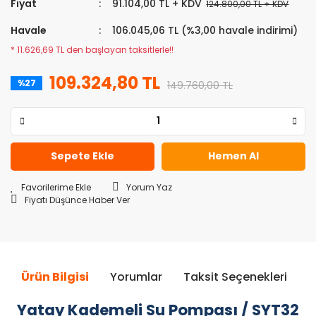
Fiyat
91.104,00 TL + KDV
124.800,00 TL + KDV
Havale
106.045,06 TL (%3,00 havale indirimi)
* 11.626,69 TL den başlayan taksitlerle!!
109.324,80 TL
%27
149.760,00 TL
Sepete Ekle
Hemen Al
Yorum Yaz
Fiyatı Düşünce Haber Ver
Ürün Bilgisi
Yorumlar
Taksit Seçenekleri
Ö
Yatay Kademeli Su Pompası / SYT32