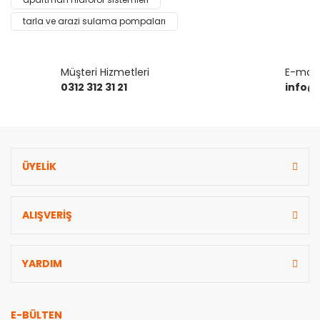
Ürün fiyatı diğer sitelerden daha pahalı.
tarla ve arazi sulama pompaları
Bu ürüne benzer farklı alternatifler olmalı.
Müşteri Hizmetleri
E-mail 
0312 312 31 21
info@
Gönder
ÜYELİK
ALIŞVERİŞ
YARDIM
E-BÜLTEN