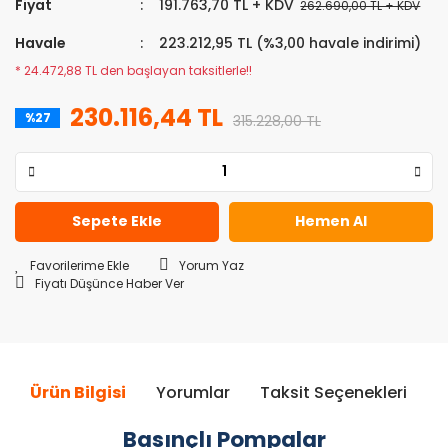
Fiyat
191.763,70 TL + KDV
262.690,00 TL + KDV
Havale
223.212,95 TL (%3,00 havale indirimi)
* 24.472,88 TL den başlayan taksitlerle!!
230.116,44 TL
%27
315.228,00 TL
Sepete Ekle
Hemen Al
Yorum Yaz
Fiyatı Düşünce Haber Ver
Ürün Bilgisi
Yorumlar
Taksit Seçenekleri
Ö
Basınçlı Pompalar