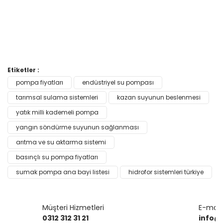
Bu ürünün fiyat bilgisi, resim, ürün açıklamalarında ve diğer
Etiketler :
konularda yetersiz gördüğünüz noktaları öneri formunu
pompa fiyatları
endüstriyel su pompası
Bu ürüne ilk yorumu siz yapın!
kullanarak tarafımıza iletebilirsiniz.
Görüş ve önerileriniz için teşekkür ederiz.
tarımsal sulama sistemleri
kazan suyunun beslenmesi
yatık milli kademeli pompa
Yorum Yaz
Ürün resmi kalitesiz, bozuk veya görüntülenemiyor.
yangın söndürme suyunun sağlanması
Ürün açıklamasında eksik bilgiler bulunuyor.
arıtma ve su aktarma sistemi
Ürün bilgilerinde hatalar bulunuyor.
basınçlı su pompa fiyatları
Ürün fiyatı diğer sitelerden daha pahalı.
sumak pompa ana bayi listesi
hidrofor sistemleri türkiye
Bu ürüne benzer farklı alternatifler olmalı.
Müşteri Hizmetleri
E-mail 
0312 312 31 21
info@