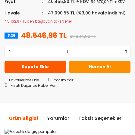
Fiyat
40.455,80 TL + KDV
54.670,00 TL + KDV
Havale
47.090,55 TL (%3,00 havale indirimi)
* 5.162,97 TL den başlayan taksitlerle!!
48.546,96 TL
%26
65.604,00 TL
Sepete Ekle
Hemen Al
Yorum Yaz
Fiyatı Düşünce Haber Ver
Ürün Bilgisi
Yorumlar
Taksit Seçenekleri
Ö