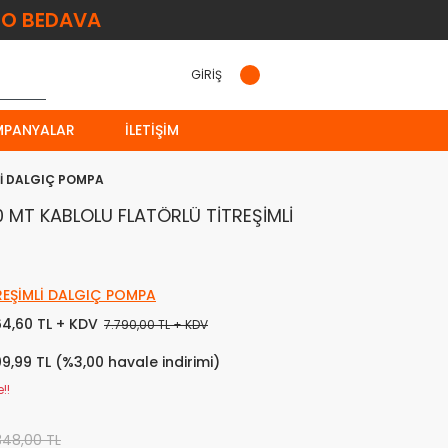
O BEDAVA
GİRİŞ
MPANYALAR
İLETIŞIM
MLİ DALGIÇ POMPA
 10 MT KABLOLU FLATÖRLÜ TİTREŞİMLİ
REŞİMLİ DALGIÇ POMPA
64,60 TL + KDV
7.790,00 TL + KDV
09,99 TL (%3,00 havale indirimi)
!!
348,00 TL