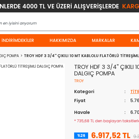
KARG
ÜNLERDE 4000 TL VE ÜZERİ ALIŞVERİŞLERDE
İNDIRIMDEKILER
HAKKIMIZDA
MARKALAR
KA
LGIÇ POMPA
TROY HDF 3 3/4'' ÇIKILI 10 MT KABLOLU FLATÖRLÜ TİTREŞİ
TROY HDF 3 3/4'' ÇIKILI
DALGIÇ POMPA
TROY
Kategori
TİT
Fiyat
5.7
Havale
6.7
* 735,68 TL den başlayan taksitlerle
6.917,52 TL
%26
9.