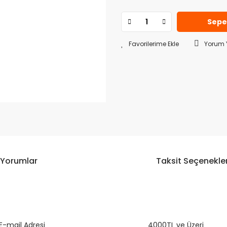
Sepe
Yorum 
Yorumlar
Taksit Seçenekler
da ve diğer konularda yetersiz gördüğünüz noktaları öneri formunu kulla
E-mail Adresi
Bu ürüne ilk yorumu siz yapın!
4000TL ve Üzeri