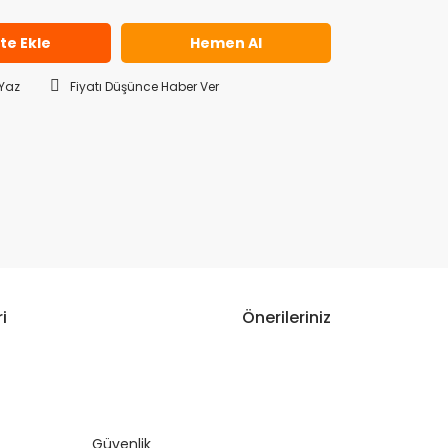
te Ekle
Hemen Al
Yaz
Fiyatı Düşünce Haber Ver
i
Önerileriniz
narak tarafımıza iletebilirsiniz.
Güvenlik