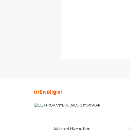
Ürün Bilgisi
Bu ürünün fiyat bilgisi, resim, ürün açıklamaların
Görüş ve önerileriniz için teşekkür ederiz.
Müşteri Hizmetleri