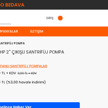
O BEDAVA
GİRİŞ
MPANYALAR
İLETIŞIM
 SANTRİFÜJ POMPA
P 2'' ÇIKIŞLI SANTRİFÜJ POMPA
 FANLI SANTRİFÜJ POMPALAR
0 TL + KDV
0,00 TL + KDV
0 TL (%3,00 havale indirimi)
elince Haber Ver