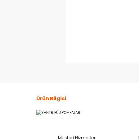
Ürün Bilgisi
Bu ürünün fiyat bilgisi, resim, ürün açıklamaların
Görüş ve önerileriniz için teşekkür ederiz.
Müşteri Hizmetleri