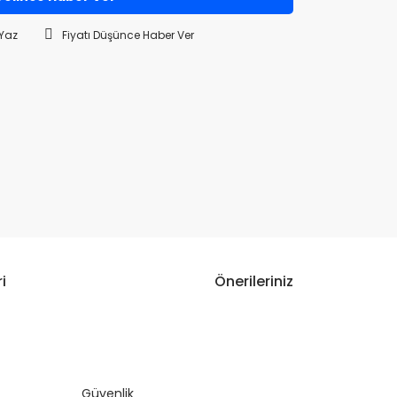
Yaz
Fiyatı Düşünce Haber Ver
i
Önerileriniz
narak tarafımıza iletebilirsiniz.
Güvenlik