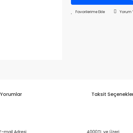
Yorum 
Yorumlar
Taksit Seçenekler
da ve diğer konularda yetersiz gördüğünüz noktaları öneri formunu kulla
E-mail Adresi
Bu ürüne ilk yorumu siz yapın!
4000TL ve Üzeri