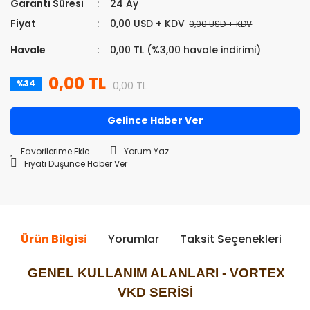
Garanti Süresi
24 Ay
Fiyat
0,00 USD + KDV
0,00 USD + KDV
Havale
0,00 TL (%3,00 havale indirimi)
0,00 TL
%34
0,00 TL
Gelince Haber Ver
Yorum Yaz
Fiyatı Düşünce Haber Ver
Ürün Bilgisi
Yorumlar
Taksit Seçenekleri
Ö
GENEL KULLANIM ALANLARI - VORTEX
VKD SERİSİ