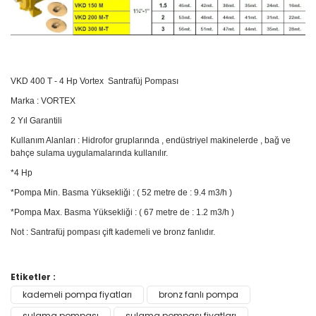
VKD 400 T - 4 Hp Vortex Santrafüj Pompası
Marka : VORTEX
2 Yıl Garantili
Kullanım Alanları : Hidrofor gruplarında , endüstriyel makinelerde , bağ ve
bahçe sulama uygulamalarında kullanılır.
*4 Hp
*Pompa Min. Basma Yüksekliği : ( 52 metre de : 9.4 m3/h )
*Pompa Max. Basma Yüksekliği : ( 67 metre de : 1.2 m3/h )
Not : Santrafüj pompası çift kademeli ve bronz fanlıdır.
Bu ürünün fiyat bilgisi, resim, ürün açıklamalarında ve diğer
Etiketler :
konularda yetersiz gördüğünüz noktaları öneri formunu
kademeli pompa fiyatları
bronz fanlı pompa
Bu ürüne ilk yorumu siz yapın!
kullanarak tarafımıza iletebilirsiniz.
Görüş ve önerileriniz için teşekkür ederiz.
sulama pompası
sulama pompası fiyatları