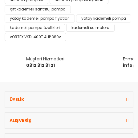
çift kademeli santrifüj pompa
Yorum Yaz
Ürün resmi kalitesiz, bozuk veya görüntülenemiyor.
yatay kademeli pompa fiyatları
yatay kademeli pompa
Ürün açıklamasında eksik bilgiler bulunuyor.
kademeli pompa özellikleri
kademeli su motoru
Ürün bilgilerinde hatalar bulunuyor.
vORTEX VKD-400T 4HP 380v
Ürün fiyatı diğer sitelerden daha pahalı.
Bu ürüne benzer farklı alternatifler olmalı.
Müşteri Hizmetleri
E-mail 
0312 312 31 21
info@
Gönder
ÜYELİK
ALIŞVERİŞ