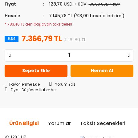
Fiyat
128,70 USD + KDV
195,00 USD + KDV
Havale
7.145,78 TL (%3,00 havale indirimi)
* 783,46 TL den başlayan taksitlerle!!
7.366,79 TL
%34
11.161,80 TL
Sepete Ekle
Hemen Al
Yorum Yaz
Fiyatı Düşünce Haber Ver
Ürün Bilgisi
Yorumlar
Taksit Seçenekleri
Ö
VX 120 1 HP