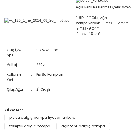
Açık Fanlı Paslanmaz Çelik Gövde
1
HP
- 2 " Çıkış Ağzı
Pompa Verimi:
11 mss - 1.2 ton/h
9 mss - 9 ton/h
4 mss - 18 ton/h
Güç (kw-
:
0.75kw - 1hp
hp)
Voltaj
:
220v
Kullanım
:
Pis Su Pompları
Yeri
Çıkış Ağzı
:
2'' Çıkışlı
Bu ürünün fiyat bilgisi, resim, ürün açıklamalarında ve diğer
Etiketler :
konularda yetersiz gördüğünüz noktaları öneri formunu
pis su dalgıç pompa fiyatları ankara
Bu ürüne ilk yorumu siz yapın!
kullanarak tarafımıza iletebilirsiniz.
Görüş ve önerileriniz için teşekkür ederiz.
foseptik dalgıç pompa
açık fanlı dalgıç pompa