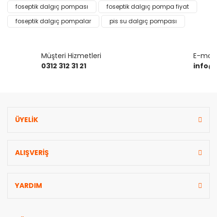
foseptik dalgıç pompası
foseptik dalgıç pompa fiyat
Yorum Yaz
Ürün resmi kalitesiz, bozuk veya görüntülenemiyor.
foseptik dalgıç pompalar
pis su dalgıç pompası
Ürün açıklamasında eksik bilgiler bulunuyor.
Ürün bilgilerinde hatalar bulunuyor.
Müşteri Hizmetleri
E-mail 
Ürün fiyatı diğer sitelerden daha pahalı.
0312 312 31 21
info@
Bu ürüne benzer farklı alternatifler olmalı.
ÜYELİK
Gönder
ALIŞVERİŞ
YARDIM