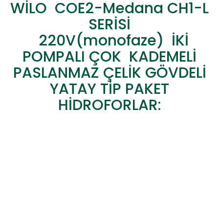
WİLO COE2-Medana CH1-L
SERİSİ
220V(monofaze) İKİ
POMPALI ÇOK KADEMELİ
PASLANMAZ ÇELİK GÖVDELİ
YATAY TİP PAKET
HİDROFORLAR: