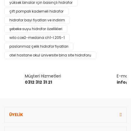
yüksek binalar için basınçlı hidrofor
Yorum Yaz
Ürün resmi kalitesiz, bozuk veya görüntülenemiyor.
çift pompalı kademeli hidrofor
Ürün açıklamasında eksik bilgiler bulunuyor.
hidrofor bayi fiyatları ve indirim
Ürün bilgilerinde hatalar bulunuyor.
şebeke suyu hidrofor özellikleri
Ürün fiyatı diğer sitelerden daha pahalı.
wilo coe2-medana ch1-l.205-1
Bu ürüne benzer farklı alternatifler olmalı.
paslanmaz çelik hidrofor fiyatları
otel hastane okul üniversite bina site hidroforu
Müşteri Hizmetleri
E-mail 
Gönder
0312 312 31 21
info@
ÜYELİK