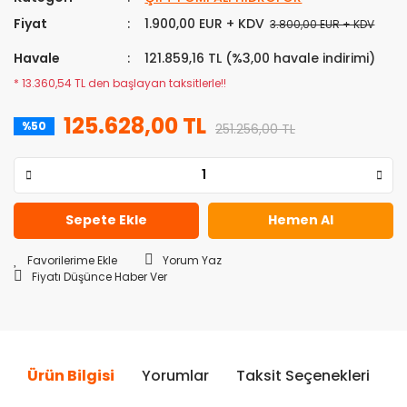
Fiyat
1.900,00 EUR + KDV
3.800,00 EUR + KDV
Havale
121.859,16 TL (%3,00 havale indirimi)
* 13.360,54 TL den başlayan taksitlerle!!
125.628,00 TL
%50
251.256,00 TL
Sepete Ekle
Hemen Al
Yorum Yaz
Fiyatı Düşünce Haber Ver
Ürün Bilgisi
Yorumlar
Taksit Seçenekleri
Ö