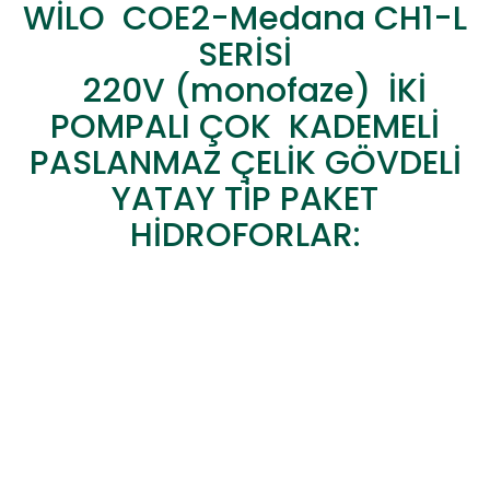
WİLO COE2-Medana CH1-L
SERİSİ
220V (monofaze) İKİ
POMPALI ÇOK KADEMELİ
PASLANMAZ ÇELİK GÖVDELİ
YATAY TİP PAKET
HİDROFORLAR: