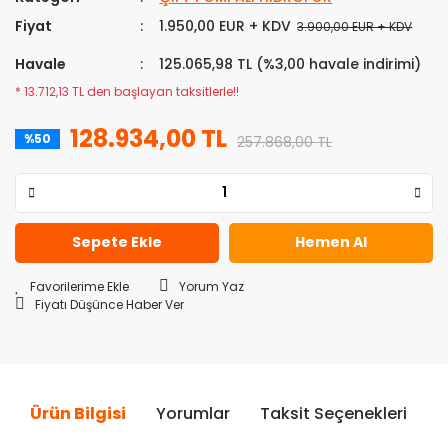
Fiyat
1.950,00 EUR + KDV
3.900,00 EUR + KDV
Havale
125.065,98 TL (%3,00 havale indirimi)
* 13.712,13 TL den başlayan taksitlerle!!
128.934,00 TL
%50
257.868,00 TL
Sepete Ekle
Hemen Al
Yorum Yaz
Fiyatı Düşünce Haber Ver
Ürün Bilgisi
Yorumlar
Taksit Seçenekleri
Ö