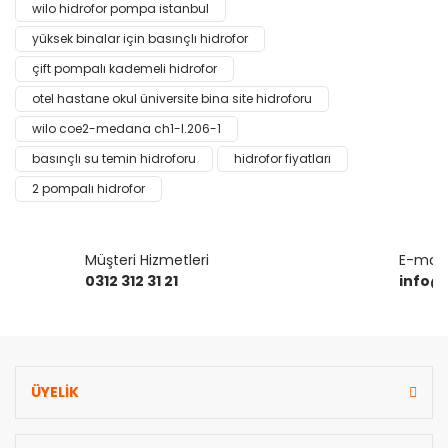
wilo hidrofor pompa istanbul
Yorum Yaz
Ürün resmi kalitesiz, bozuk veya görüntülenemiyor.
yüksek binalar için basınçlı hidrofor
Ürün açıklamasında eksik bilgiler bulunuyor.
çift pompalı kademeli hidrofor
Ürün bilgilerinde hatalar bulunuyor.
otel hastane okul üniversite bina site hidroforu
Ürün fiyatı diğer sitelerden daha pahalı.
wilo coe2-medana ch1-l.206-1
Bu ürüne benzer farklı alternatifler olmalı.
basınçlı su temin hidroforu
hidrofor fiyatları
2 pompalı hidrofor
Müşteri Hizmetleri
E-mail 
Gönder
0312 312 31 21
info@
ÜYELİK