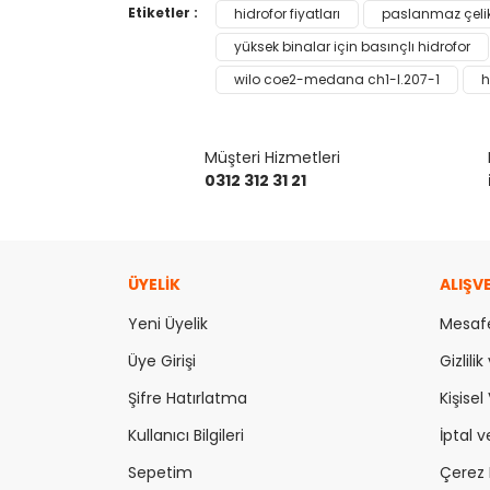
Bu ürünün fiyat bilgisi, resim, ürün açıklamaların
Etiketler :
hidrofor fiyatları
paslanmaz çelik 
Görüş ve önerileriniz için teşekkür ederiz.
yüksek binalar için basınçlı hidrofor
wilo coe2-medana ch1-l.207-1
h
Ürün resmi kalitesiz, bozuk veya görüntülenemiy
Ürün açıklamasında eksik bilgiler bulunuyor.
Ürün bilgilerinde hatalar bulunuyor.
Müşteri Hizmetleri
Ürün fiyatı diğer sitelerden daha pahalı.
0312 312 31 21
Bu ürüne benzer farklı alternatifler olmalı.
ÜYELİK
ALIŞV
Yeni Üyelik
Mesafe
Üye Girişi
Gizlili
Şifre Hatırlatma
Kişisel 
Kullanıcı Bilgileri
İptal v
Sepetim
Çerez P