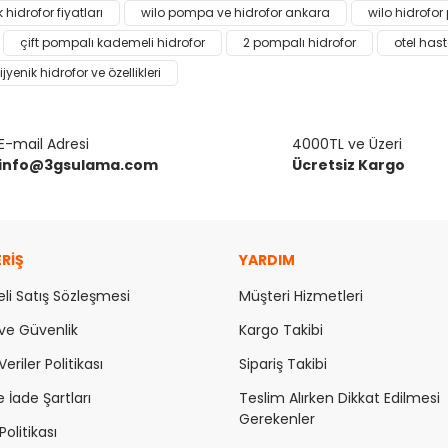
da ve diğer konularda yetersiz gördüğünüz noktaları öneri formunu kulla
hidrofor fiyatları
wilo pompa ve hidrofor ankara
wilo hidrofo
Bu ürüne ilk yorumu siz yapın!
çift pompalı kademeli hidrofor
2 pompalı hidrofor
otel hast
ijyenik hidrofor ve özellikleri
or.
Yorum Yaz
E-mail Adresi
4000TL ve Üzeri
info@3gsulama.com
Ücretsiz Kargo
ERİŞ
YARDIM
li Satış Sözleşmesi
Müşteri Hizmetleri
Gönder
k ve Güvenlik
Kargo Takibi
Veriler Politikası
Sipariş Takibi
e İade Şartları
Teslim Alırken Dikkat Edilmesi
Gerekenler
olitikası