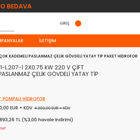
O BEDAVA
GİRİŞ
MPANYALAR
İLETIŞIM
 ÇOK KADEMELİ PASLANMAZ ÇELİK GÖVDELİ YATAY TİP PAKET HİDROFOR
L.207-1 2X0.75 kW 220 V ÇİFT
PASLANMAZ ÇELİK GÖVDELİ YATAY TİP
T POMPALI HİDROFOR
50,00 EUR + KDV
4.300,00 EUR + KDV
.893,26 TL (%3,00 havale indirimi)
le!!