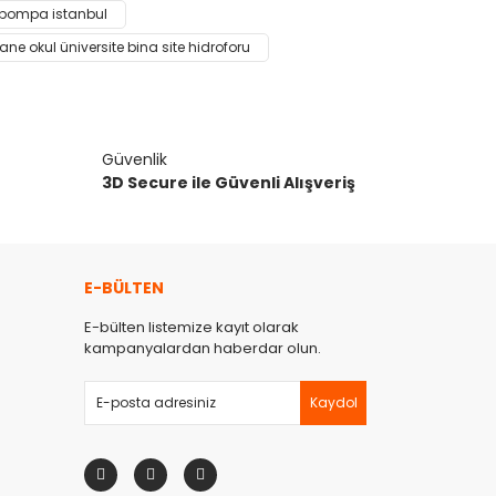
narak tarafımıza iletebilirsiniz.
r pompa istanbul
ane okul üniversite bina site hidroforu
Güvenlik
3D Secure ile Güvenli Alışveriş
E-BÜLTEN
E-bülten listemize kayıt olarak
kampanyalardan haberdar olun.
Kaydol