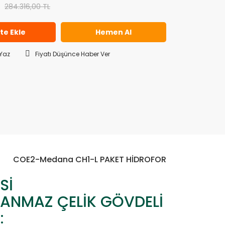
284.316,00 TL
te Ekle
Hemen Al
Yaz
Fiyatı Düşünce Haber Ver
COE2-Medana CH1-L PAKET HİDROFOR
Sİ
ANMAZ ÇELİK GÖVDELİ
: