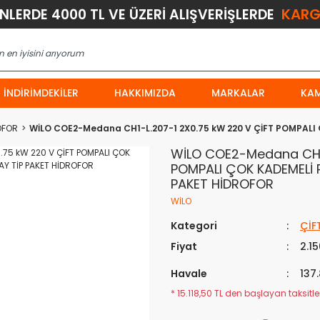
KARG
ÜNLERDE 4000 TL VE ÜZERİ ALIŞVERİŞLERDE
İNDIRIMDEKILER
HAKKIMIZDA
MARKALAR
KA
OFOR
WİLO COE2-Medana CH1-L.207-1 2X0.75 kW 220 V ÇİFT POMPALI
WİLO COE2-Medana CH1-
POMPALI ÇOK KADEMELİ 
PAKET HİDROFOR
WİLO
Kategori
ÇİF
Fiyat
2.1
Havale
137
* 15.118,50 TL den başlayan taksitler