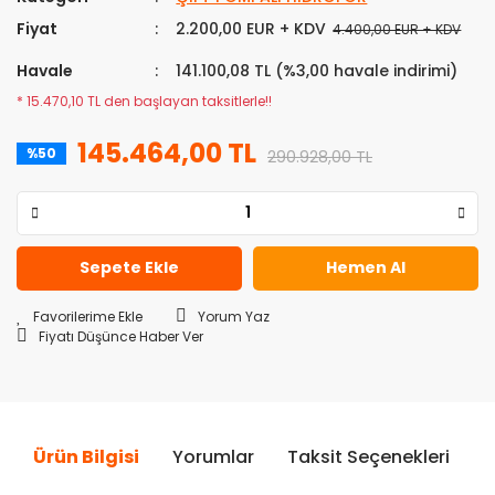
Fiyat
2.200,00 EUR + KDV
4.400,00 EUR + KDV
Havale
141.100,08 TL (%3,00 havale indirimi)
* 15.470,10 TL den başlayan taksitlerle!!
145.464,00 TL
%50
290.928,00 TL
Sepete Ekle
Hemen Al
Yorum Yaz
Fiyatı Düşünce Haber Ver
Ürün Bilgisi
Yorumlar
Taksit Seçenekleri
Ö