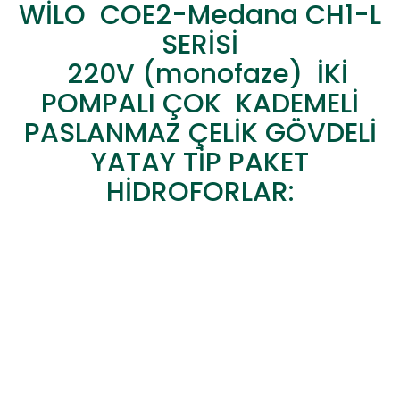
WİLO COE2-Medana CH1-L
SERİSİ
220V (monofaze) İKİ
POMPALI ÇOK KADEMELİ
PASLANMAZ ÇELİK GÖVDELİ
YATAY TİP PAKET
HİDROFORLAR: