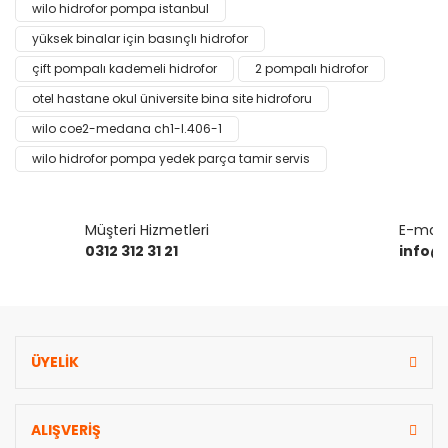
wilo hidrofor pompa istanbul
Yorum Yaz
Ürün resmi kalitesiz, bozuk veya görüntülenemiyor.
yüksek binalar için basınçlı hidrofor
Ürün açıklamasında eksik bilgiler bulunuyor.
çift pompalı kademeli hidrofor
2 pompalı hidrofor
Ürün bilgilerinde hatalar bulunuyor.
otel hastane okul üniversite bina site hidroforu
Ürün fiyatı diğer sitelerden daha pahalı.
wilo coe2-medana ch1-l.406-1
Bu ürüne benzer farklı alternatifler olmalı.
wilo hidrofor pompa yedek parça tamir servis
Müşteri Hizmetleri
E-mail 
0312 312 31 21
info@
Gönder
ÜYELİK
ALIŞVERİŞ