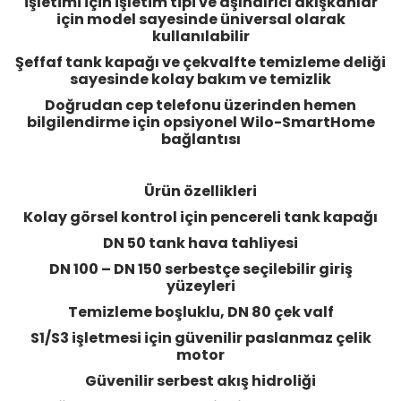
işletimi için işletim tipi ve aşındırıcı akışkanlar
için model sayesinde üniversal olarak
kullanılabilir
Şeffaf tank kapağı ve çekvalfte temizleme deliği
sayesinde kolay bakım ve temizlik
Doğrudan cep telefonu üzerinden hemen
bilgilendirme için opsiyonel Wilo-SmartHome
bağlantısı
Ürün özellikleri
Kolay görsel kontrol için pencereli tank kapağı
DN 50 tank hava tahliyesi
DN 100 – DN 150 serbestçe seçilebilir giriş
yüzeyleri
Temizleme boşluklu, DN 80 çek valf
S1/S3 işletmesi için güvenilir paslanmaz çelik
motor
Güvenilir serbest akış hidroliği