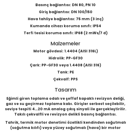
Basınç bağlantısı: DN 80, PN 10
Giriş bağlantısı: DN 100/150
Hava tahliye bağlantısı: 75 mm (3 inç)
Kumanda cihazı koruma sınıfı: IP54
Terfi tesisi koruma sınıfı: IP68 (2 mWs/7 d)
Malzemeler
Motor gövdesi: 1.4404 (AISI 316L)
Hidrolik: PP-GF30
Çark: PP-GF30 veya 1.4408 (AISI 316)
Tank: PE
Çekvalf: PPS
Tasarım
Eğimli giren toplama odalı ve şeffaf kapaklı revizyon deliği,
gaz ve su geçirmez toplama kabı. Girişler serbest seçilebilir,
seviye tespiti 4…20 mA analog çıkış sinyali ile gerçekleştirilir.
Takılı çekvalfli ve revizyon delikli basınç bağlantısı.
Tahrik, termik motor denetimi özellikli kendinden soğutmalı
(soğutma kılıfı) veya yüzey soğutmalı (hava) bir motor