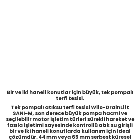
Bir ve iki haneli konutlar için büyük, tek pompalı
terfi tesisi.
Tek pompalı atıksu terfi tesisi Wilo-DrainLift
SANI-M, son derece büyük pompa hacmi ve
seçilebilir motor işletim türleri sürekli hareket ve
fasıla işletimi sayesinde kontrollü atık su girişli
bir ve iki haneli konutlarda kullanım için ideal
çözümdür. 44 mm veya 65 mm serbest küresel