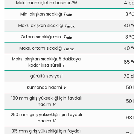
4 ba
Maksimum işletim basıncı
PN
3 °
Min. akışkan sıcaklığı
T
min
40 
Maks. akışkan sıcaklığı
T
max
3 °
Ortam sıcaklığı min.
T
min
40 
Maks. ortam sıcaklığı
T
max
Maks. akışkan sıcaklığı, 5 dakikaya
65 °
kadar kısa süreli
T
70 
gürültü seviyesi
50 
Kumanda hacmi
V
180 mm giriş yüksekliği için faydalı
50 
hacim
V
250 mm giriş yüksekliği için faydalı
63 
hacim
V
315 mm giriş yüksekliği için faydalı