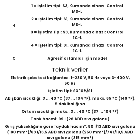
1 = İşletim tipi: S3, Kumanda cihazı: Control
MS-L
2 = İşletim tipi: S1, Kumanda cihazı: Control
MS-L
4
3 = İşletim tipi: S3, Kumanda cihazı: Control
EC-L
4 = İşletim tipi: S1, Kumanda cihazı: Control
EC-L
C
Agresif ortamlar için model
Teknik veriler
Elektrik şebekesi bağlantısı: 1~230 V, 50 Hz veya 3~400 V,
50 Hz
İşletim tipi: S3 10%/S1
Akışkan sıcaklığı: 3 ... 40 °C (37 ... 104 °F), maks. 65 °C (149 °F),
5 dakikalığına
Ortam sıcaklığı maks.: 3 ... 40 °C (37 ... 104 °F)
Tank hacmi: 99 l (26 ABD sıvı galonu)
Giriş yüksekliğine göre faydalı hacim*: 50 l/13 ABD sıvı galonu
(180 mm*)/63 l/16,5 ABD sıvı galonu (250 mm*)/74 l/19,5 ABD
sıvı galonu (315 mm*)