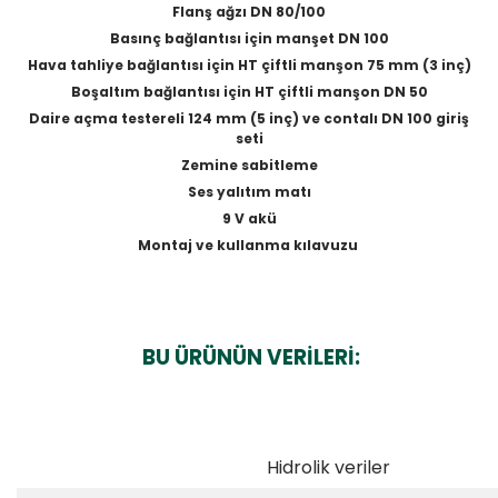
Flanş ağzı DN 80/100
Basınç bağlantısı için manşet DN 100
Hava tahliye bağlantısı için HT çiftli manşon 75 mm (3 inç)
Boşaltım bağlantısı için HT çiftli manşon DN 50
Daire açma testereli 124 mm (5 inç) ve contalı DN 100 giriş
seti
Zemine sabitleme
Ses yalıtım matı
9 V akü
Montaj ve kullanma kılavuzu
BU ÜRÜNÜN VERİLERİ:
Hidrolik veriler