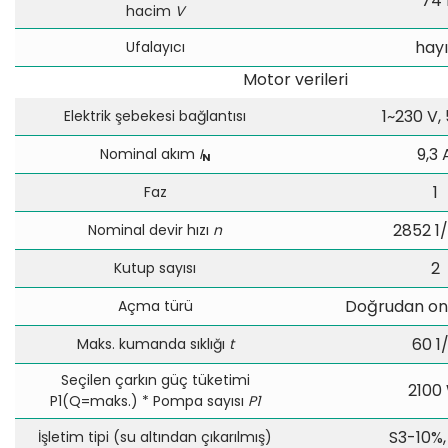
74 
hacim
V
hayı
Ufalayıcı
Motor verileri
1~230 V,
Elektrik şebekesi bağlantısı
9,3 
Nominal akım
I
N
1
Faz
2852 1
Nominal devir hızı
n
2
Kutup sayısı
Doğrudan onl
Açma türü
60 1
Maks. kumanda sıklığı
t
Seçilen çarkın güç tüketimi
2100
P1(Q=maks.) * Pompa sayısı
P1
S3-10%,
İşletim tipi (su altından çıkarılmış)