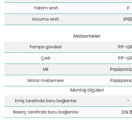
F
Yalıtım sınıfı
IP6
Koruma sınıfı
Malzemeler
PP-G
Pompa gövdesi
PP-G
Çark
Paslanmaz
Mil
Paslanmaz
Motor malzemesi
Montaj ölçüleri
-
Emiş tarafında boru bağlantısı
DN 
Basınç tarafında boru bağlantısı