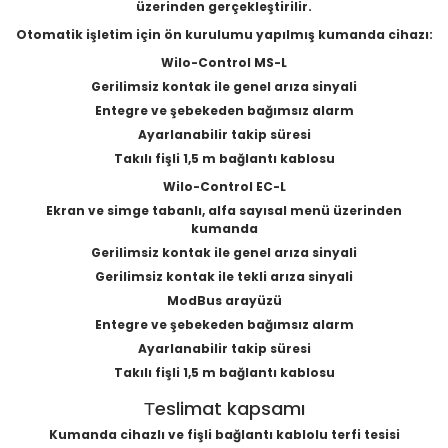
üzerinden gerçekleştirilir.
Otomatik işletim için ön kurulumu yapılmış kumanda cihazı:
Wilo-Control MS-L
Gerilimsiz kontak ile genel arıza sinyali
Entegre ve şebekeden bağımsız alarm
Ayarlanabilir takip süresi
Takılı fişli 1,5 m bağlantı kablosu
Wilo-Control EC-L
Ekran ve simge tabanlı, alfa sayısal menü üzerinden
kumanda
Gerilimsiz kontak ile genel arıza sinyali
Gerilimsiz kontak ile tekli arıza sinyali
ModBus arayüzü
Entegre ve şebekeden bağımsız alarm
Ayarlanabilir takip süresi
Takılı fişli 1,5 m bağlantı kablosu
Тeslimat kapsamı
Kumanda cihazlı ve fişli bağlantı kablolu terfi tesisi