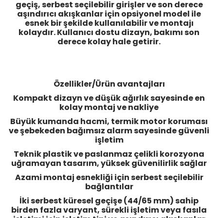
geçiş, serbest seçilebilir girişler ve son derece
aşındırıcı akışkanlar için opsiyonel model ile
esnek bir şekilde kullanılabilir ve montajı
kolaydır. Kullanıcı dostu dizayn, bakımı son
derece kolay hale getirir.
Özellikler/Ürün avantajları
Kompakt dizayn ve düşük ağırlık sayesinde en
kolay montaj ve nakliye
Büyük kumanda hacmi, termik motor koruması
ve şebekeden bağımsız alarm sayesinde güvenli
işletim
Teknik plastik ve paslanmaz çelikli korozyona
uğramayan tasarım, yüksek güvenilirlik sağlar
Azami montaj esnekliği için serbest seçilebilir
bağlantılar
İki serbest küresel geçişe (44/65 mm) sahip
birden fazla varyant, sürekli işletim veya fasıla