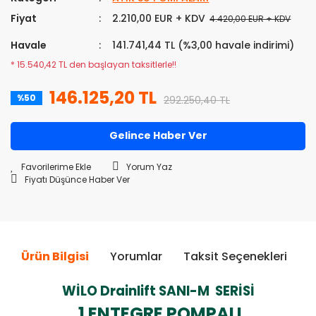
Fiyat
2.210,00 EUR + KDV
4.420,00 EUR + KDV
Havale
141.741,44 TL (%3,00 havale indirimi)
* 15.540,42 TL den başlayan taksitlerle!!
146.125,20 TL
%50
292.250,40 TL
Gelince Haber Ver
Yorum Yaz
Fiyatı Düşünce Haber Ver
Ürün Bilgisi
Yorumlar
Taksit Seçenekleri
Ö
WİLO Drainlift SANI-M SERİSİ
1 ENTEGRE POMPALI