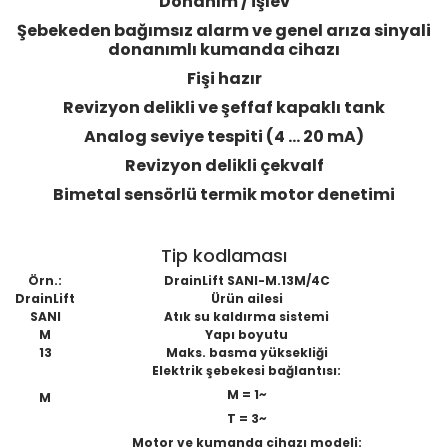
Donanım / işlev
Şebekeden bağımsız alarm ve genel arıza sinyali
donanımlı kumanda cihazı
Fişi hazır
Revizyon delikli ve şeffaf kapaklı tank
Analog seviye tespiti (4 ... 20 mA)
Revizyon delikli çekvalf
Bimetal sensörlü termik motor denetimi
Tip kodlaması
Örn.:
DrainLift SANI-M.13M/4C
DrainLift
Ürün ailesi
SANI
Atık su kaldırma sistemi
M
Yapı boyutu
13
Maks. basma yüksekliği
Elektrik şebekesi bağlantısı:
M = 1~
M
T = 3~
Motor ve kumanda cihazı modeli: