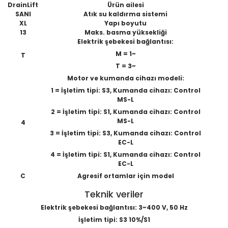
DrainLift
Ürün ailesi
SANI
Atık su kaldırma sistemi
XL
Yapı boyutu
13
Maks. basma yüksekliği
Elektrik şebekesi bağlantısı:
M = 1~
T
T = 3~
Motor ve kumanda cihazı modeli:
1 = İşletim tipi: S3, Kumanda cihazı: Control
MS-L
2 = İşletim tipi: S1, Kumanda cihazı: Control
MS-L
4
3 = İşletim tipi: S3, Kumanda cihazı: Control
EC-L
4 = İşletim tipi: S1, Kumanda cihazı: Control
EC-L
C
Agresif ortamlar için model
Teknik veriler
Elektrik şebekesi bağlantısı: 3~400 V, 50 Hz
İşletim tipi: S3 10%/S1