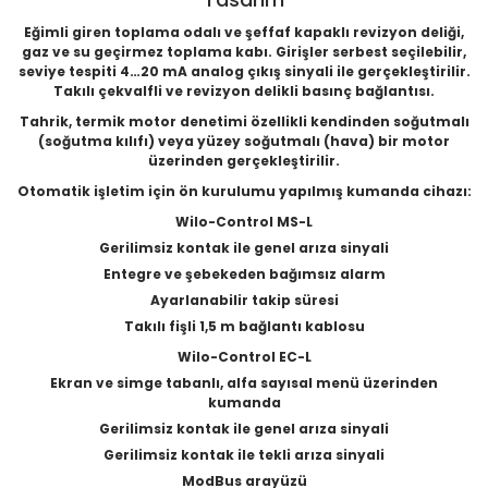
Eğimli giren toplama odalı ve şeffaf kapaklı revizyon deliği,
gaz ve su geçirmez toplama kabı. Girişler serbest seçilebilir,
seviye tespiti 4…20 mA analog çıkış sinyali ile gerçekleştirilir.
Takılı çekvalfli ve revizyon delikli basınç bağlantısı.
Tahrik, termik motor denetimi özellikli kendinden soğutmalı
(soğutma kılıfı) veya yüzey soğutmalı (hava) bir motor
üzerinden gerçekleştirilir.
Otomatik işletim için ön kurulumu yapılmış kumanda cihazı:
Wilo-Control MS-L
Gerilimsiz kontak ile genel arıza sinyali
Entegre ve şebekeden bağımsız alarm
Ayarlanabilir takip süresi
Takılı fişli 1,5 m bağlantı kablosu
Wilo-Control EC-L
Ekran ve simge tabanlı, alfa sayısal menü üzerinden
kumanda
Gerilimsiz kontak ile genel arıza sinyali
Gerilimsiz kontak ile tekli arıza sinyali
ModBus arayüzü