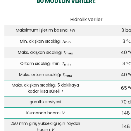
BU MODELİN VERİLERİ:
Hidrolik veriler
3 ba
Maksimum işletim basıncı
PN
3 °
Min. akışkan sıcaklığı
T
min
40 
Maks. akışkan sıcaklığı
T
max
3 °
Ortam sıcaklığı min.
T
min
40 
Maks. ortam sıcaklığı
T
max
Maks. akışkan sıcaklığı, 5 dakikaya
65 °
kadar kısa süreli
T
70 
gürültü seviyesi
148 
Kumanda hacmi
V
250 mm giriş yüksekliği için faydalı
148 
hacim
V