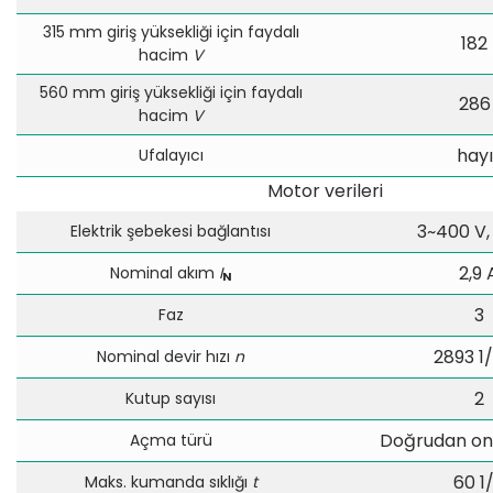
315 mm giriş yüksekliği için faydalı
182 
hacim
V
560 mm giriş yüksekliği için faydalı
286 
hacim
V
hayı
Ufalayıcı
Motor verileri
3~400 V,
Elektrik şebekesi bağlantısı
2,9 
Nominal akım
I
N
3
Faz
2893 1
Nominal devir hızı
n
2
Kutup sayısı
Doğrudan onl
Açma türü
60 1
Maks. kumanda sıklığı
t