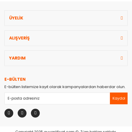
ÜYELİK
Gönder
ALIŞVERİŞ
YARDIM
E-BÜLTEN
E-bülten listemize kayıt olarak kampanyalardan haberdar olun.
Kaydol
Copyright 2025 guvenlifiyat.com ©. Tüm hakları saklıdır.