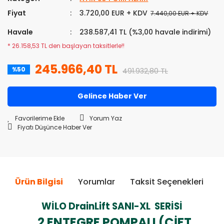
Fiyat
3.720,00 EUR + KDV
7.440,00 EUR + KDV
Havale
238.587,41 TL (%3,00 havale indirimi)
* 26.158,53 TL den başlayan taksitlerle!!
245.966,40 TL
%50
491.932,80 TL
Gelince Haber Ver
Yorum Yaz
Fiyatı Düşünce Haber Ver
Ürün Bilgisi
Yorumlar
Taksit Seçenekleri
Ö
WİLO DrainLift SANI-XL SERİSİ
2 ENTEGRE POMPALI (ÇİFT