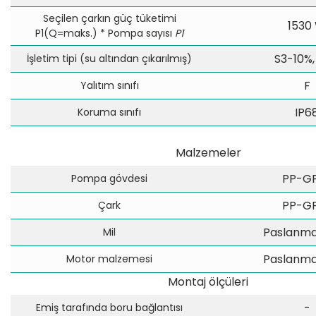
Seçilen çarkın güç tüketimi
1530
P1(Q=maks.) * Pompa sayısı
P1
S3-10%,
İşletim tipi (su altından çıkarılmış)
F
Yalıtım sınıfı
IP6
Koruma sınıfı
Malzemeler
PP-G
Pompa gövdesi
PP-G
Çark
Paslanmaz
Mil
Paslanmaz
Motor malzemesi
Montaj ölçüleri
-
Emiş tarafında boru bağlantısı