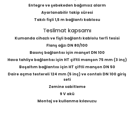
Entegre ve şebekeden bağımsız alarm
Ayarlanabilir takip süresi
Takılı fişli 1,5 m bağlantı kablosu
Тeslimat kapsamı
Kumanda cihazlı ve fişli bağlantı kablolu terfi tesisi
Flanş ağzı DN 80/100
Basınç bağlantısı için manşet DN 100
Hava tahliye bağlantısı için HT çiftli manşon 75 mm (3 inç)
Boşaltım bağlantısı için HT çiftli manşon DN 50
Daire açma testereli 124 mm (5 inç) ve contalı DN 100 giriş
seti
Zemine sabitleme
9 V akü
Montaj ve kullanma kılavuzu