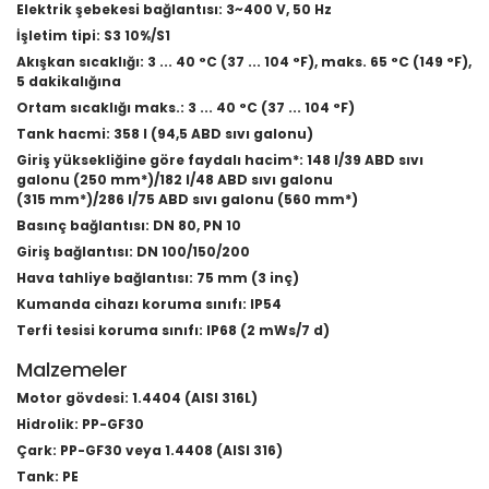
Elektrik şebekesi bağlantısı: 3~400 V, 50 Hz
İşletim tipi: S3 10%/S1
Akışkan sıcaklığı: 3 ... 40 °C (37 ... 104 °F), maks. 65 °C (149 °F),
5 dakikalığına
Ortam sıcaklığı maks.: 3 ... 40 °C (37 ... 104 °F)
Tank hacmi: 358 l (94,5 ABD sıvı galonu)
Giriş yüksekliğine göre faydalı hacim*: 148 l/39 ABD sıvı
galonu (250 mm*)/182 l/48 ABD sıvı galonu
(315 mm*)/286 l/75 ABD sıvı galonu (560 mm*)
Basınç bağlantısı: DN 80, PN 10
Giriş bağlantısı: DN 100/150/200
Hava tahliye bağlantısı: 75 mm (3 inç)
Kumanda cihazı koruma sınıfı: IP54
Terfi tesisi koruma sınıfı: IP68 (2 mWs/7 d)
Malzemeler
Motor gövdesi: 1.4404 (AISI 316L)
Hidrolik: PP-GF30
Çark: PP-GF30 veya 1.4408 (AISI 316)
Tank: PE