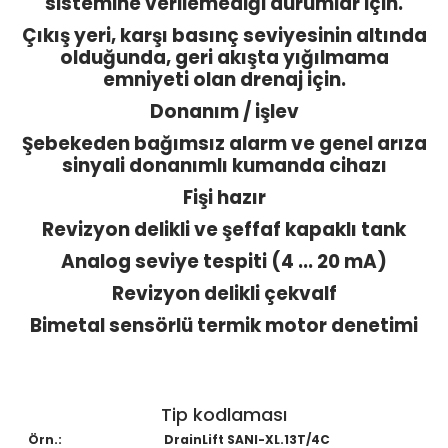
sistemine verilemediği durumlar için.
Çıkış yeri, karşı basınç seviyesinin altında
olduğunda, geri akışta yığılmama
emniyeti olan drenaj için.
Donanım / işlev
Şebekeden bağımsız alarm ve genel arıza
sinyali donanımlı kumanda cihazı
Fişi hazır
Revizyon delikli ve şeffaf kapaklı tank
Analog seviye tespiti (4 ... 20 mA)
Revizyon delikli çekvalf
Bimetal sensörlü termik motor denetimi
Tip kodlaması
Örn.:
DrainLift SANI-XL.13T/4C