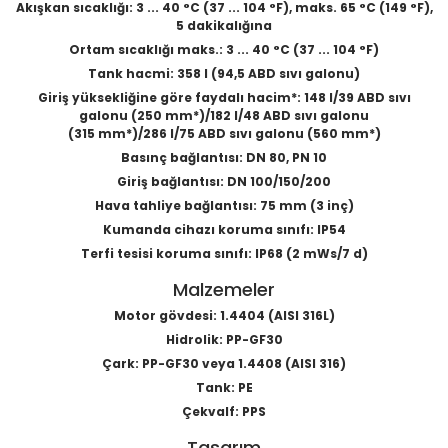
Akışkan sıcaklığı: 3 ... 40 °C (37 ... 104 °F), maks. 65 °C (149 °F),
5 dakikalığına
Ortam sıcaklığı maks.: 3 ... 40 °C (37 ... 104 °F)
Tank hacmi: 358 l (94,5 ABD sıvı galonu)
Giriş yüksekliğine göre faydalı hacim*: 148 l/39 ABD sıvı
galonu (250 mm*)/182 l/48 ABD sıvı galonu
(315 mm*)/286 l/75 ABD sıvı galonu (560 mm*)
Basınç bağlantısı: DN 80, PN 10
Giriş bağlantısı: DN 100/150/200
Hava tahliye bağlantısı: 75 mm (3 inç)
Kumanda cihazı koruma sınıfı: IP54
Terfi tesisi koruma sınıfı: IP68 (2 mWs/7 d)
Malzemeler
Motor gövdesi: 1.4404 (AISI 316L)
Hidrolik: PP-GF30
Çark: PP-GF30 veya 1.4408 (AISI 316)
Tank: PE
Çekvalf: PPS
Tasarım