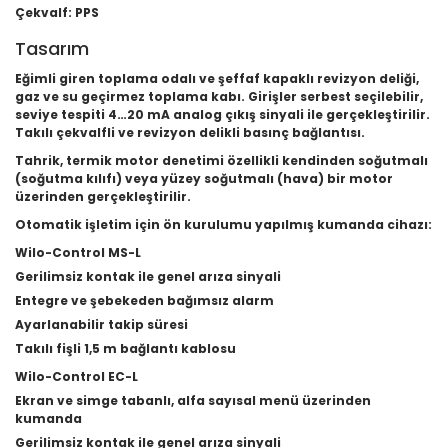
Çekvalf: PPS
Tasarım
Eğimli giren toplama odalı ve şeffaf kapaklı revizyon deliği,
gaz ve su geçirmez toplama kabı. Girişler serbest seçilebilir,
seviye tespiti 4…20 mA analog çıkış sinyali ile gerçekleştirilir.
Takılı çekvalfli ve revizyon delikli basınç bağlantısı.
Tahrik, termik motor denetimi özellikli kendinden soğutmalı
(soğutma kılıfı) veya yüzey soğutmalı (hava) bir motor
üzerinden gerçekleştirilir.
Otomatik işletim için ön kurulumu yapılmış kumanda cihazı:
Wilo-Control MS-L
Gerilimsiz kontak ile genel arıza sinyali
Entegre ve şebekeden bağımsız alarm
Ayarlanabilir takip süresi
Takılı fişli 1,5 m bağlantı kablosu
Wilo-Control EC-L
Ekran ve simge tabanlı, alfa sayısal menü üzerinden
kumanda
Gerilimsiz kontak ile genel arıza sinyali