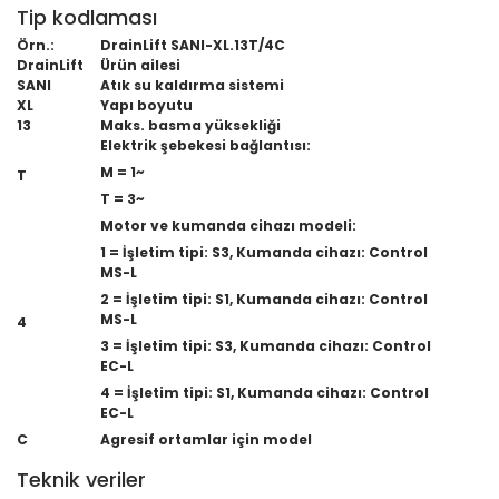
Tip kodlaması
Örn.:
DrainLift SANI-XL.13T/4C
DrainLift
Ürün ailesi
SANI
Atık su kaldırma sistemi
XL
Yapı boyutu
13
Maks. basma yüksekliği
Elektrik şebekesi bağlantısı:
M = 1~
T
T = 3~
Motor ve kumanda cihazı modeli:
1 = İşletim tipi: S3, Kumanda cihazı: Control
MS-L
2 = İşletim tipi: S1, Kumanda cihazı: Control
MS-L
4
3 = İşletim tipi: S3, Kumanda cihazı: Control
EC-L
4 = İşletim tipi: S1, Kumanda cihazı: Control
EC-L
C
Agresif ortamlar için model
Teknik veriler