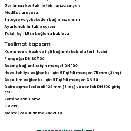
Gerilimsiz kontak ile tekli arıza sinyali
ModBus arayüzü
Entegre ve şebekeden bağımsız alarm
Ayarlanabilir takip süresi
Takılı fişli 1,5 m bağlantı kablosu
Тeslimat kapsamı
Kumanda cihazlı ve fişli bağlantı kablolu terfi tesisi
Flanş ağzı DN 80/100
Basınç bağlantısı için manşet DN 100
Hava tahliye bağlantısı için HT çiftli manşon 75 mm (3 inç)
Boşaltım bağlantısı için HT çiftli manşon DN 50
Daire açma testereli 124 mm (5 inç) ve contalı DN 100 giriş
seti
Zemine sabitleme
9 V akü
Montaj ve kullanma kılavuzu