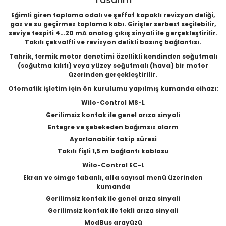
Eğimli giren toplama odalı ve şeffaf kapaklı revizyon deliği,
gaz ve su geçirmez toplama kabı. Girişler serbest seçilebilir,
seviye tespiti 4…20 mA analog çıkış sinyali ile gerçekleştirilir.
Takılı çekvalfli ve revizyon delikli basınç bağlantısı.
Tahrik, termik motor denetimi özellikli kendinden soğutmalı
(soğutma kılıfı) veya yüzey soğutmalı (hava) bir motor
üzerinden gerçekleştirilir.
Otomatik işletim için ön kurulumu yapılmış kumanda cihazı:
Wilo-Control MS-L
Gerilimsiz kontak ile genel arıza sinyali
Entegre ve şebekeden bağımsız alarm
Ayarlanabilir takip süresi
Takılı fişli 1,5 m bağlantı kablosu
Wilo-Control EC-L
Ekran ve simge tabanlı, alfa sayısal menü üzerinden
kumanda
Gerilimsiz kontak ile genel arıza sinyali
Gerilimsiz kontak ile tekli arıza sinyali
ModBus arayüzü