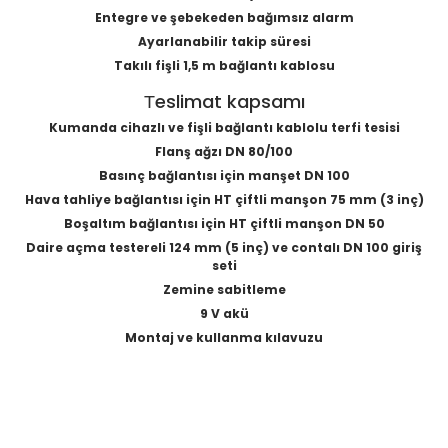
Entegre ve şebekeden bağımsız alarm
Ayarlanabilir takip süresi
Takılı fişli 1,5 m bağlantı kablosu
Тeslimat kapsamı
Kumanda cihazlı ve fişli bağlantı kablolu terfi tesisi
Flanş ağzı DN 80/100
Basınç bağlantısı için manşet DN 100
Hava tahliye bağlantısı için HT çiftli manşon 75 mm (3 inç)
Boşaltım bağlantısı için HT çiftli manşon DN 50
Daire açma testereli 124 mm (5 inç) ve contalı DN 100 giriş
seti
Zemine sabitleme
9 V akü
Montaj ve kullanma kılavuzu