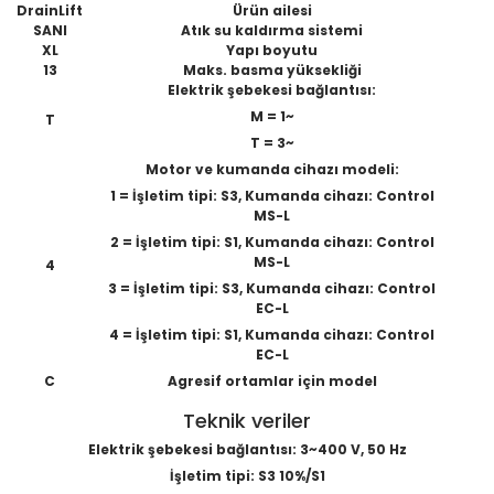
DrainLift
Ürün ailesi
SANI
Atık su kaldırma sistemi
XL
Yapı boyutu
13
Maks. basma yüksekliği
Elektrik şebekesi bağlantısı:
M = 1~
T
T = 3~
Motor ve kumanda cihazı modeli:
1 = İşletim tipi: S3, Kumanda cihazı: Control
MS-L
2 = İşletim tipi: S1, Kumanda cihazı: Control
MS-L
4
3 = İşletim tipi: S3, Kumanda cihazı: Control
EC-L
4 = İşletim tipi: S1, Kumanda cihazı: Control
EC-L
C
Agresif ortamlar için model
Teknik veriler
Elektrik şebekesi bağlantısı: 3~400 V, 50 Hz
İşletim tipi: S3 10%/S1