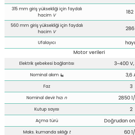
315 mm giriş yüksekliği için faydalı
182 
hacim
V
560 mm giriş yüksekliği için faydalı
286 
hacim
V
hayı
Ufalayıcı
Motor verileri
3~400 V,
Elektrik şebekesi bağlantısı
3,6 
Nominal akım
I
N
3
Faz
2850 1
Nominal devir hızı
n
2
Kutup sayısı
Doğrudan onl
Açma türü
60 1
Maks. kumanda sıklığı
t