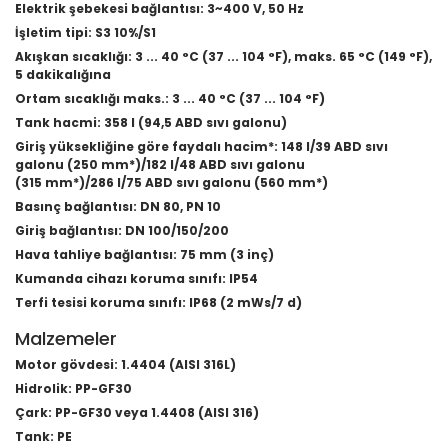
Elektrik şebekesi bağlantısı: 3~400 V, 50 Hz
İşletim tipi: S3 10%/S1
Akışkan sıcaklığı: 3 ... 40 °C (37 ... 104 °F), maks. 65 °C (149 °F),
5 dakikalığına
Ortam sıcaklığı maks.: 3 ... 40 °C (37 ... 104 °F)
Tank hacmi: 358 l (94,5 ABD sıvı galonu)
Giriş yüksekliğine göre faydalı hacim*: 148 l/39 ABD sıvı
galonu (250 mm*)/182 l/48 ABD sıvı galonu
(315 mm*)/286 l/75 ABD sıvı galonu (560 mm*)
Basınç bağlantısı: DN 80, PN 10
Giriş bağlantısı: DN 100/150/200
Hava tahliye bağlantısı: 75 mm (3 inç)
Kumanda cihazı koruma sınıfı: IP54
Terfi tesisi koruma sınıfı: IP68 (2 mWs/7 d)
Malzemeler
Motor gövdesi: 1.4404 (AISI 316L)
Hidrolik: PP-GF30
Çark: PP-GF30 veya 1.4408 (AISI 316)
Tank: PE