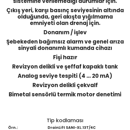
sistemine verilemediği durumlar için.
Çıkış yeri, karşı basınç seviyesinin altında
olduğunda, geri akışta yığılmama
emniyeti olan drenaj için.
Donanım / işlev
Şebekeden bağımsız alarm ve genel arıza
sinyali donanımlı kumanda cihazı
Fişi hazır
Revizyon delikli ve şeffaf kapaklı tank
Analog seviye tespiti (4 ... 20 mA)
Revizyon delikli çekvalf
Bimetal sensörlü termik motor denetimi
Tip kodlaması
Örn.:
DrainLift SANI-XL.13T/4C