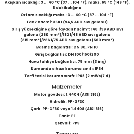
Akışkan sıcaklığı: 3 ... 40 °C (37 ... 104 °F), maks. 65 °C (149 °F),
5 dakikalığına
Ortam sıcaklığı maks.: 3 ... 40 °C (37 ... 104 °F)
Tank hacmi: 358 l (94,5 ABD sıvı galonu)
Giriş yüksekliğine göre faydalı hacim*: 148 l/39 ABD sıvı
galonu (250 mm*)/182 l/48 ABD sıvı galonu
(315 mm*)/286 l/75 ABD sıvı galonu (560 mm*)
Basınç bağlantısı: DN 80, PN 10
Giriş bağlantısı: DN 100/150/200
Hava tahliye bağlantısı: 75 mm (3 inç)
Kumanda cihazı koruma sınıfı: IP54
Terfi tesisi koruma sınıfı: IP68 (2 mWs/7 d)
Malzemeler
Motor gövdesi: 1.4404 (AISI 316L)
Hidrolik: PP-GF30
Çark: PP-GF30 veya 1.4408 (AISI 316)
Tank: PE
Çekvalf: PPS
Tasarım