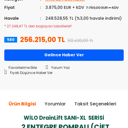
Fiyat
3.875,00 EUR + KDV
7.750,00 EUR + KDV
Havale
248.528,55 TL (%3,00 havale indirimi)
* 27.248,47 TL den başlayan taksitlerle!!
256.215,00 TL
%50
512.430,00 TL
Gelince Haber Ver
Yorum Yaz
Fiyatı Düşünce Haber Ver
Ürün Bilgisi
Yorumlar
Taksit Seçenekleri
Ö
WİLO DrainLift SANI-XL SERİSİ
2 ENTEGRE POMPALI (ÇİFT