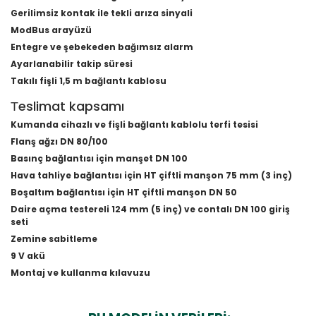
Gerilimsiz kontak ile tekli arıza sinyali
ModBus arayüzü
Entegre ve şebekeden bağımsız alarm
Ayarlanabilir takip süresi
Takılı fişli 1,5 m bağlantı kablosu
Тeslimat kapsamı
Kumanda cihazlı ve fişli bağlantı kablolu terfi tesisi
Flanş ağzı DN 80/100
Basınç bağlantısı için manşet DN 100
Hava tahliye bağlantısı için HT çiftli manşon 75 mm (3 inç)
Boşaltım bağlantısı için HT çiftli manşon DN 50
Daire açma testereli 124 mm (5 inç) ve contalı DN 100 giriş
seti
Zemine sabitleme
9 V akü
Montaj ve kullanma kılavuzu