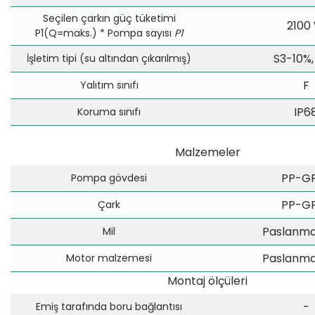
Seçilen çarkın güç tüketimi
2100
P1(Q=maks.) * Pompa sayısı
P1
S3-10%,
İşletim tipi (su altından çıkarılmış)
F
Yalıtım sınıfı
IP6
Koruma sınıfı
Malzemeler
PP-G
Pompa gövdesi
PP-G
Çark
Paslanmaz
Mil
Paslanmaz
Motor malzemesi
Montaj ölçüleri
-
Emiş tarafında boru bağlantısı