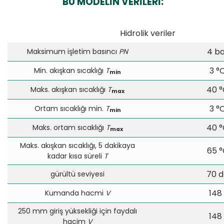
BU MODELİN VERİLERİ:
Hidrolik veriler
4 ba
Maksimum işletim basıncı
PN
3 °
Min. akışkan sıcaklığı
T
min
40 
Maks. akışkan sıcaklığı
T
max
3 °
Ortam sıcaklığı min.
T
min
40 
Maks. ortam sıcaklığı
T
max
Maks. akışkan sıcaklığı, 5 dakikaya
65 °
kadar kısa süreli
T
70 
gürültü seviyesi
148 
Kumanda hacmi
V
250 mm giriş yüksekliği için faydalı
148 
hacim
V