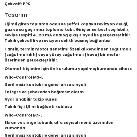
Çekvalf: PPS
Tasarım
Eğimli giren toplama odalı ve şeffaf kapaklı revizyon deliği,
gaz ve su geçirmez toplama kabı. Girişler serbest seçilebilir,
seviye tespiti 4…20 mA analog çıkış sinyali ile gerçekleştirilir.
Takılı çekvalfli ve revizyon delikli basınç bağlantısı.
Tahrik, termik motor denetimi özellikli kendinden soğutmalı
(soğutma kılıfı) veya yüzey soğutmalı (hava) bir motor
üzerinden gerçekleştirilir.
Otomatik işletim için ön kurulumu yapılmış kumanda cihazı:
Wilo-Control MS-L
Gerilimsiz kontak ile genel arıza sinyali
Entegre ve şebekeden bağımsız alarm
Ayarlanabilir takip süresi
Takılı fişli 1,5 m bağlantı kablosu
Wilo-Control EC-L
Ekran ve simge tabanlı, alfa sayısal menü üzerinden
kumanda
Gerilimsiz kontak ile genel arıza sinyali