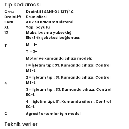
Tip kodlaması
Örn.:
DrainLift SANI-XL.13T/4C
DrainLift
Ürün ailesi
SANI
Atık su kaldırma sistemi
XL
Yapı boyutu
13
Maks. basma yüksekliği
Elektrik şebekesi bağlantısı:
M = 1~
T
T = 3~
Motor ve kumanda cihazı modeli:
1 = İşletim tipi: S3, Kumanda cihazı: Control
MS-L
2 = İşletim tipi: S1, Kumanda cihazı: Control
MS-L
4
3 = İşletim tipi: S3, Kumanda cihazı: Control
EC-L
4 = İşletim tipi: S1, Kumanda cihazı: Control
EC-L
C
Agresif ortamlar için model
Teknik veriler