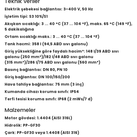
Teknik veriler
Elektrik şebekesi bağlantısı: 3~400 V, 50 Hz
İşletim tipi: S3 10%/S1
Akışkan sıcaklığı: 3 ... 40 °C (37 ... 104 °F), maks. 65 °C (149 °F),
5 dakikalığına
Ortam sıcaklığı maks.: 3 ... 40 °C (37 ... 104 °F)
Tank hacmi: 358 l (94,5 ABD sıvı galonu)
Giriş yüksekliğine göre faydalı hacim*: 148 l/39 ABD sıvı
galonu (250 mm*)/182 l/48 ABD sıvı galonu
(315 mm*)/286 l/75 ABD sıvı galonu (560 mm*)
Basınç bağlantısı: DN 80, PN 10
Giriş bağlantısı: DN 100/150/200
Hava tahliye bağlantısı: 75 mm (3 inç)
Kumanda cihazı koruma sınıfı: IP54
Terfi tesisi koruma sınıfı: IP68 (2 mWs/7 d)
Malzemeler
Motor gövdesi: 1.4404 (AISI 316L)
Hidrolik: PP-GF30
Çark: PP-GF30 veya 1.4408 (AISI 316)