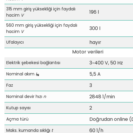
315 mm giriş yüksekliği için faydalı
196 l
hacim
V
560 mm giriş yüksekliği için faydalı
300 l
hacim
V
hayır
Ufalayıcı
Motor verileri
3~400 V, 50 Hz
Elektrik şebekesi bağlantısı
5,5 A
Nominal akım
I
N
3
Faz
2848 1/min
Nominal devir hızı
n
2
Kutup sayısı
Doğrudan online (
Açma türü
60 1/h
Maks. kumanda sıklığı
t