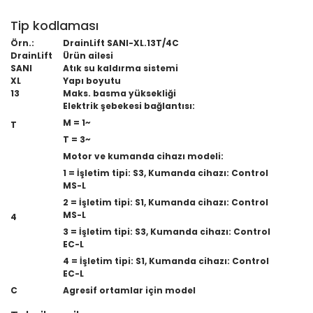
Tip kodlaması
Örn.:
DrainLift SANI-XL.13T/4C
DrainLift
Ürün ailesi
SANI
Atık su kaldırma sistemi
XL
Yapı boyutu
13
Maks. basma yüksekliği
Elektrik şebekesi bağlantısı:
M = 1~
T
T = 3~
Motor ve kumanda cihazı modeli:
1 = İşletim tipi: S3, Kumanda cihazı: Control
MS-L
2 = İşletim tipi: S1, Kumanda cihazı: Control
MS-L
4
3 = İşletim tipi: S3, Kumanda cihazı: Control
EC-L
4 = İşletim tipi: S1, Kumanda cihazı: Control
EC-L
C
Agresif ortamlar için model