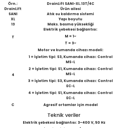
Örn.:
DrainLift SANI-XL.13T/4C
DrainLift
Ürün ailesi
SANI
Atık su kaldırma sistemi
XL
Yapı boyutu
13
Maks. basma yüksekliği
Elektrik şebekesi bağlantısı:
M = 1~
T
T = 3~
Motor ve kumanda cihazı modeli:
1 = İşletim tipi: S3, Kumanda cihazı: Control
MS-L
2 = İşletim tipi: S1, Kumanda cihazı: Control
MS-L
4
3 = İşletim tipi: S3, Kumanda cihazı: Control
EC-L
4 = İşletim tipi: S1, Kumanda cihazı: Control
EC-L
C
Agresif ortamlar için model
Teknik veriler
Elektrik şebekesi bağlantısı: 3~400 V, 50 Hz