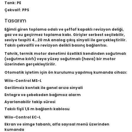
Tank: PE
Çekvalf: PPS
Tasarım
Eğimli giren toplama odalı ve şeffaf kapaklı revizyon deliği,
gaz ve su geçirmez toplama kabı. Girişler serbest seçilebilir,
seviye tespiti 4…20 mA analog çıkış sinyali ile gerçekleştirilir.
Takılı çekvalfli ve revizyon delikli basınç bağlantısı.
Tahrik, termik motor denetimi özellikli kendinden soğutmalı
(soğutma kılıfı) veya yüzey soğutmalı (hava) bir motor
üzerinden gerçekleştirilir.
Otomatik işletim için ön kurulumu yapılmış kumanda cihazı:
Wilo-Control MS-L
Gerilimsiz kontak ile genel arıza sinyali
Entegre ve şebekeden bağımsız alarm
Ayarlanabilir takip süresi
Takılı fişli 1,5 m bağlantı kablosu
Wilo-Control EC-L
Ekran ve simge tabanlı, alfa sayısal menü üzerinden
kumanda