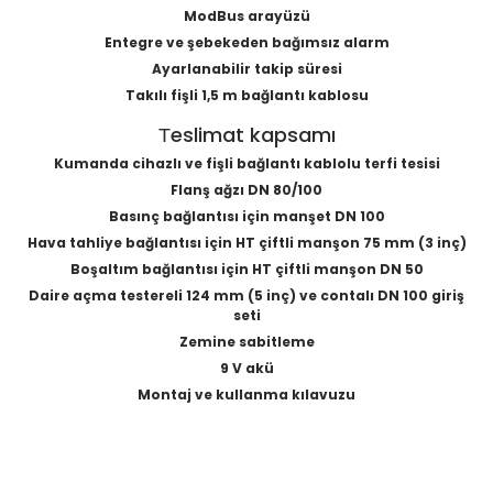
ModBus arayüzü
Entegre ve şebekeden bağımsız alarm
Ayarlanabilir takip süresi
Takılı fişli 1,5 m bağlantı kablosu
Тeslimat kapsamı
Kumanda cihazlı ve fişli bağlantı kablolu terfi tesisi
Flanş ağzı DN 80/100
Basınç bağlantısı için manşet DN 100
Hava tahliye bağlantısı için HT çiftli manşon 75 mm (3 inç)
Boşaltım bağlantısı için HT çiftli manşon DN 50
Daire açma testereli 124 mm (5 inç) ve contalı DN 100 giriş
seti
Zemine sabitleme
9 V akü
Montaj ve kullanma kılavuzu