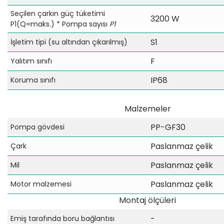
Seçilen çarkın güç tüketimi
3200 W
P1(Q=maks.) * Pompa sayısı
P1
S1
İşletim tipi (su altından çıkarılmış)
F
Yalıtım sınıfı
IP68
Koruma sınıfı
Malzemeler
PP-GF30
Pompa gövdesi
Paslanmaz çelik
Çark
Paslanmaz çelik
Mil
Paslanmaz çelik
Motor malzemesi
Montaj ölçüleri
-
Emiş tarafında boru bağlantısı