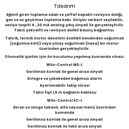
Tasarım
Eğimli giren toplama odalı ve şeffaf kapaklı revizyon deliği,
gaz ve su geçirmez toplama kabı. Girişler serbest seçilebilir,
seviye tespiti 4…20 mA analog çıkış sinyali ile gerçekleştirilir.
Takılı çekvalfli ve revizyon delikli basınç bağlantısı.
Tahrik, termik motor denetimi özellikli kendinden soğutmalı
(soğutma kılıfı) veya yüzey soğutmalı (hava) bir motor
üzerinden gerçekleştirilir.
Otomatik işletim için ön kurulumu yapılmış kumanda cihazı:
Wilo-Control MS-L
Gerilimsiz kontak ile genel arıza sinyali
Entegre ve şebekeden bağımsız alarm
Ayarlanabilir takip süresi
Takılı fişli 1,5 m bağlantı kablosu
Wilo-Control EC-L
Ekran ve simge tabanlı, alfa sayısal menü üzerinden
kumanda
Gerilimsiz kontak ile genel arıza sinyali
Gerilimsiz kontak ile tekli arıza sinyali