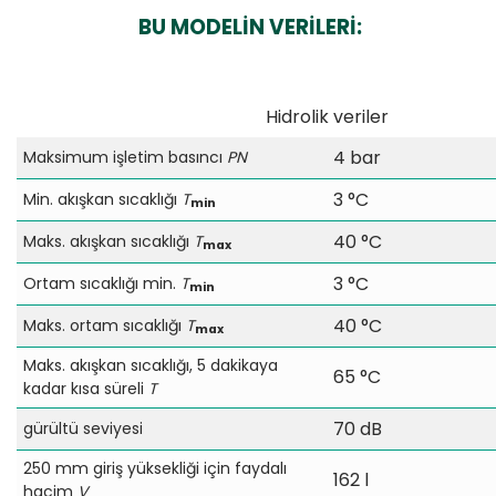
BU MODELİN VERİLERİ:
Hidrolik veriler
4 bar
Maksimum işletim basıncı
PN
3 °C
Min. akışkan sıcaklığı
T
min
40 °C
Maks. akışkan sıcaklığı
T
max
3 °C
Ortam sıcaklığı min.
T
min
40 °C
Maks. ortam sıcaklığı
T
max
Maks. akışkan sıcaklığı, 5 dakikaya
65 °C
kadar kısa süreli
T
70 dB
gürültü seviyesi
250 mm giriş yüksekliği için faydalı
162 l
hacim
V