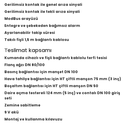
Gerilimsiz kontak ile genel arıza sinyali
Gerilimsiz kontak ile tekli arıza sinyali
ModBus arayüzü
Entegre ve şebekeden bağımsız alarm
Ayarlanabilir takip süresi
Takılı fişli 1,5 m bağlantı kablosu
Тeslimat kapsamı
Kumanda cihazlı ve fişli bağlantı kablolu terfi tesisi
Flanş ağzı DN 80/100
Basınç bağlantısı için manşet DN 100
Hava tahliye bağlantısı için HT çiftli manşon 75 mm (3 inç)
Boşaltım bağlantısı için HT çiftli manşon DN 50
Daire açma testereli 124 mm (5 inç) ve contalı DN 100 giriş
seti
Zemine sabitleme
9 V akü
Montaj ve kullanma kılavuzu