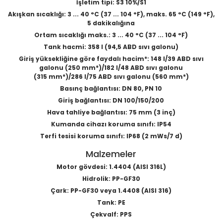
İşletim tipi: S3 10%/S1
Akışkan sıcaklığı: 3 ... 40 °C (37 ... 104 °F), maks. 65 °C (149 °F),
5 dakikalığına
Ortam sıcaklığı maks.: 3 ... 40 °C (37 ... 104 °F)
Tank hacmi: 358 l (94,5 ABD sıvı galonu)
Giriş yüksekliğine göre faydalı hacim*: 148 l/39 ABD sıvı
galonu (250 mm*)/182 l/48 ABD sıvı galonu
(315 mm*)/286 l/75 ABD sıvı galonu (560 mm*)
Basınç bağlantısı: DN 80, PN 10
Giriş bağlantısı: DN 100/150/200
Hava tahliye bağlantısı: 75 mm (3 inç)
Kumanda cihazı koruma sınıfı: IP54
Terfi tesisi koruma sınıfı: IP68 (2 mWs/7 d)
Malzemeler
Motor gövdesi: 1.4404 (AISI 316L)
Hidrolik: PP-GF30
Çark: PP-GF30 veya 1.4408 (AISI 316)
Tank: PE
Çekvalf: PPS