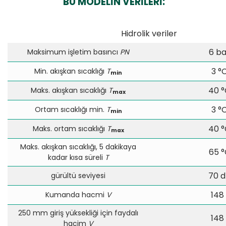
BU MODELİN VERİLERİ:
Hidrolik veriler
6 ba
Maksimum işletim basıncı
PN
3 °
Min. akışkan sıcaklığı
T
min
40 
Maks. akışkan sıcaklığı
T
max
3 °
Ortam sıcaklığı min.
T
min
40 
Maks. ortam sıcaklığı
T
max
Maks. akışkan sıcaklığı, 5 dakikaya
65 °
kadar kısa süreli
T
70 
gürültü seviyesi
148 
Kumanda hacmi
V
250 mm giriş yüksekliği için faydalı
148 
hacim
V