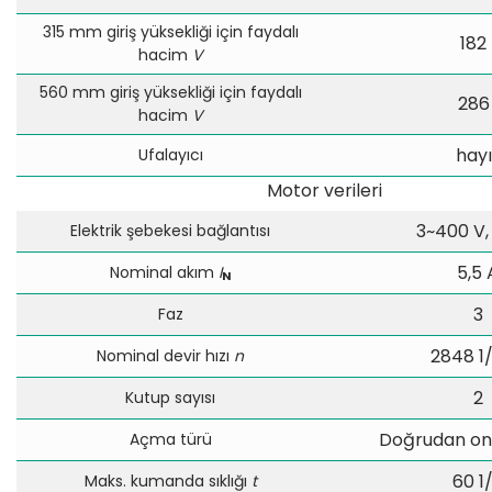
315 mm giriş yüksekliği için faydalı
182 
hacim
V
560 mm giriş yüksekliği için faydalı
286 
hacim
V
hayı
Ufalayıcı
Motor verileri
3~400 V,
Elektrik şebekesi bağlantısı
5,5 
Nominal akım
I
N
3
Faz
2848 1
Nominal devir hızı
n
2
Kutup sayısı
Doğrudan onl
Açma türü
60 1
Maks. kumanda sıklığı
t