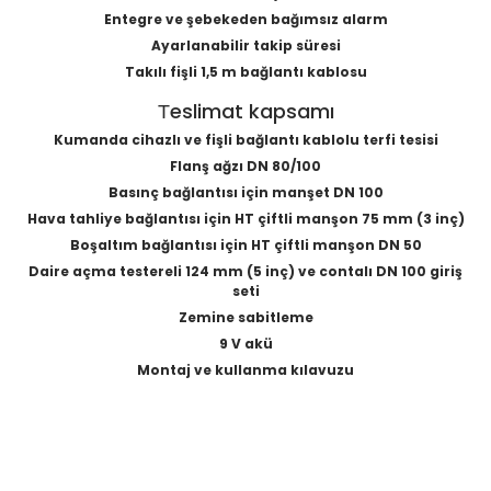
Entegre ve şebekeden bağımsız alarm
Ayarlanabilir takip süresi
Takılı fişli 1,5 m bağlantı kablosu
Тeslimat kapsamı
Kumanda cihazlı ve fişli bağlantı kablolu terfi tesisi
Flanş ağzı DN 80/100
Basınç bağlantısı için manşet DN 100
Hava tahliye bağlantısı için HT çiftli manşon 75 mm (3 inç)
Boşaltım bağlantısı için HT çiftli manşon DN 50
Daire açma testereli 124 mm (5 inç) ve contalı DN 100 giriş
seti
Zemine sabitleme
9 V akü
Montaj ve kullanma kılavuzu