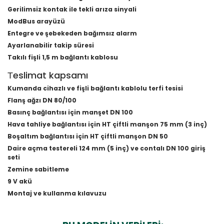
Gerilimsiz kontak ile tekli arıza sinyali
ModBus arayüzü
Entegre ve şebekeden bağımsız alarm
Ayarlanabilir takip süresi
Takılı fişli 1,5 m bağlantı kablosu
Тeslimat kapsamı
Kumanda cihazlı ve fişli bağlantı kablolu terfi tesisi
Flanş ağzı DN 80/100
Basınç bağlantısı için manşet DN 100
Hava tahliye bağlantısı için HT çiftli manşon 75 mm (3 inç)
Boşaltım bağlantısı için HT çiftli manşon DN 50
Daire açma testereli 124 mm (5 inç) ve contalı DN 100 giriş
seti
Zemine sabitleme
9 V akü
Montaj ve kullanma kılavuzu