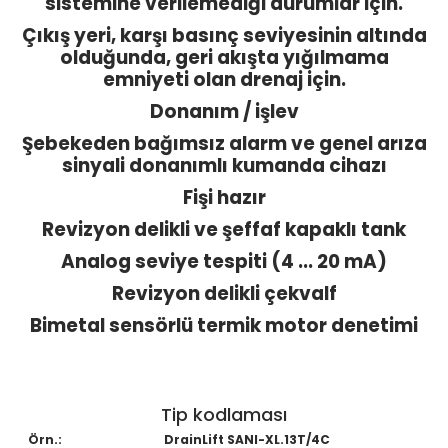
sistemine verilemediği durumlar için.
Çıkış yeri, karşı basınç seviyesinin altında
olduğunda, geri akışta yığılmama
emniyeti olan drenaj için.
Donanım / işlev
Şebekeden bağımsız alarm ve genel arıza
sinyali donanımlı kumanda cihazı
Fişi hazır
Revizyon delikli ve şeffaf kapaklı tank
Analog seviye tespiti (4 ... 20 mA)
Revizyon delikli çekvalf
Bimetal sensörlü termik motor denetimi
Tip kodlaması
Örn.:
DrainLift SANI-XL.13T/4C