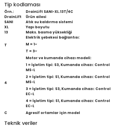
Tip kodlaması
Örn.:
DrainLift SANI-XL.13T/4C
DrainLift
Ürün ailesi
SANI
Atık su kaldırma sistemi
XL
Yapı boyutu
13
Maks. basma yüksekliği
Elektrik şebekesi bağlantısı:
M = 1~
T
T = 3~
Motor ve kumanda cihazı modeli:
1 = İşletim tipi: S3, Kumanda cihazı: Control
MS-L
2 = İşletim tipi: S1, Kumanda cihazı: Control
MS-L
4
3 = İşletim tipi: S3, Kumanda cihazı: Control
EC-L
4 = İşletim tipi: S1, Kumanda cihazı: Control
EC-L
C
Agresif ortamlar için model
Teknik veriler