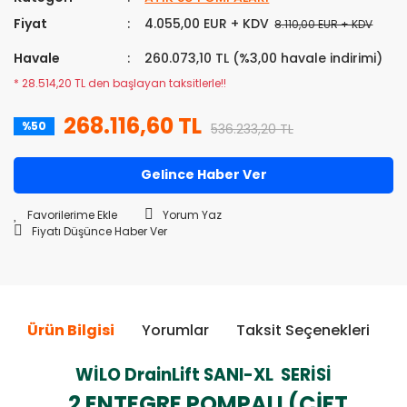
Fiyat
4.055,00 EUR + KDV
8.110,00 EUR + KDV
Havale
260.073,10 TL (%3,00 havale indirimi)
* 28.514,20 TL den başlayan taksitlerle!!
268.116,60 TL
%50
536.233,20 TL
Gelince Haber Ver
Yorum Yaz
Fiyatı Düşünce Haber Ver
Ürün Bilgisi
Yorumlar
Taksit Seçenekleri
Ö
WİLO DrainLift SANI-XL SERİSİ
2 ENTEGRE POMPALI (ÇİFT