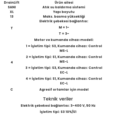
DrainLift
Ürün ailesi
SANI
Atık su kaldırma sistemi
XL
Yapı boyutu
13
Maks. basma yüksekliği
Elektrik şebekesi bağlantısı:
M = 1~
T
T = 3~
Motor ve kumanda cihazı modeli:
1 = İşletim tipi: S3, Kumanda cihazı: Control
MS-L
2 = İşletim tipi: S1, Kumanda cihazı: Control
MS-L
4
3 = İşletim tipi: S3, Kumanda cihazı: Control
EC-L
4 = İşletim tipi: S1, Kumanda cihazı: Control
EC-L
C
Agresif ortamlar için model
Teknik veriler
Elektrik şebekesi bağlantısı: 3~400 V, 50 Hz
İşletim tipi: S3 10%/S1