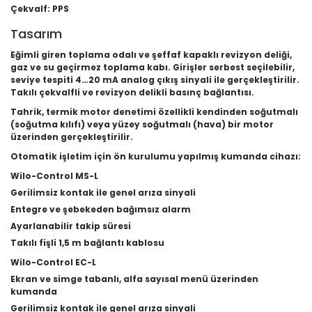
Çekvalf: PPS
Tasarım
Eğimli giren toplama odalı ve şeffaf kapaklı revizyon deliği,
gaz ve su geçirmez toplama kabı. Girişler serbest seçilebilir,
seviye tespiti 4…20 mA analog çıkış sinyali ile gerçekleştirilir.
Takılı çekvalfli ve revizyon delikli basınç bağlantısı.
Tahrik, termik motor denetimi özellikli kendinden soğutmalı
(soğutma kılıfı) veya yüzey soğutmalı (hava) bir motor
üzerinden gerçekleştirilir.
Otomatik işletim için ön kurulumu yapılmış kumanda cihazı:
Wilo-Control MS-L
Gerilimsiz kontak ile genel arıza sinyali
Entegre ve şebekeden bağımsız alarm
Ayarlanabilir takip süresi
Takılı fişli 1,5 m bağlantı kablosu
Wilo-Control EC-L
Ekran ve simge tabanlı, alfa sayısal menü üzerinden
kumanda
Gerilimsiz kontak ile genel arıza sinyali