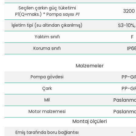
Seçilen çarkın güç tüketimi
3200
P1(Q=maks.) * Pompa sayısı
P1
S3-10%,
İşletim tipi (su altından çıkarılmış)
F
Yalıtım sınıfı
IP6
Koruma sınıfı
Malzemeler
PP-G
Pompa gövdesi
PP-G
Çark
Paslanmaz
Mil
Paslanmaz
Motor malzemesi
Montaj ölçüleri
-
Emiş tarafında boru bağlantısı