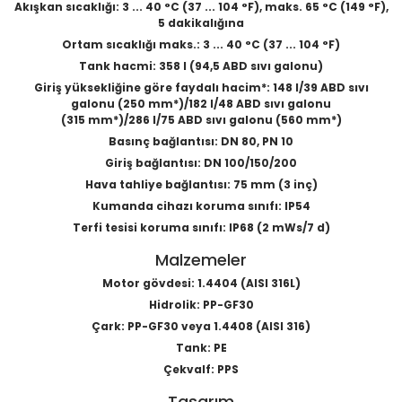
Akışkan sıcaklığı: 3 ... 40 °C (37 ... 104 °F), maks. 65 °C (149 °F),
5 dakikalığına
Ortam sıcaklığı maks.: 3 ... 40 °C (37 ... 104 °F)
Tank hacmi: 358 l (94,5 ABD sıvı galonu)
Giriş yüksekliğine göre faydalı hacim*: 148 l/39 ABD sıvı
galonu (250 mm*)/182 l/48 ABD sıvı galonu
(315 mm*)/286 l/75 ABD sıvı galonu (560 mm*)
Basınç bağlantısı: DN 80, PN 10
Giriş bağlantısı: DN 100/150/200
Hava tahliye bağlantısı: 75 mm (3 inç)
Kumanda cihazı koruma sınıfı: IP54
Terfi tesisi koruma sınıfı: IP68 (2 mWs/7 d)
Malzemeler
Motor gövdesi: 1.4404 (AISI 316L)
Hidrolik: PP-GF30
Çark: PP-GF30 veya 1.4408 (AISI 316)
Tank: PE
Çekvalf: PPS
Tasarım