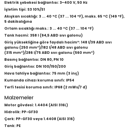
Elektrik şebekesi bağlantısı: 3~400 V, 50 Hz
İşletim tipi: S3 10%/S1
Akışkan sıcaklığı: 3 ... 40 °C (37 ... 104 °F), maks. 65 °C (149 °F),
5 dakikalığına
Ortam sıcaklığı maks.: 3 ... 40 °C (37 ... 104 °F)
Tank hacmi: 358 l (94,5 ABD sıvı galonu)
Giriş yüksekliğine göre faydalı hacim*: 148 l/39 ABD sıvı
galonu (250 mm*)/182 l/48 ABD sıvı galonu
(315 mm*)/286 l/75 ABD sıvı galonu (560 mm*)
Basınç bağlantısı: DN 80, PN 10
Giriş bağlantısı: DN 100/150/200
Hava tahliye bağlantısı: 75 mm (3 inç)
Kumanda cihazı koruma sınıfı: IP54
Terfi tesisi koruma sınıfı: IP68 (2 mWs/7 d)
Malzemeler
Motor gövdesi: 1.4404 (AISI 316L)
Hidrolik: PP-GF30
Çark: PP-GF30 veya 1.4408 (AISI 316)
Tank: PE