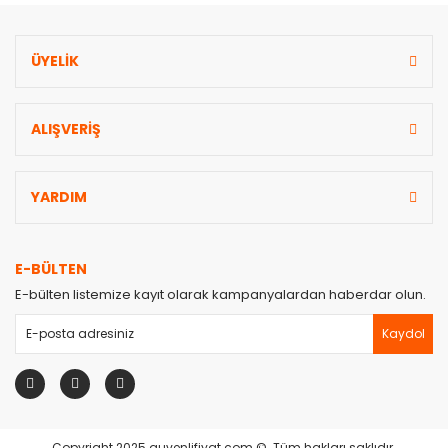
ÜYELİK
Gönder
ALIŞVERİŞ
YARDIM
E-BÜLTEN
E-bülten listemize kayıt olarak kampanyalardan haberdar olun.
Kaydol
Copyright 2025 guvenlifiyat.com ©. Tüm hakları saklıdır.