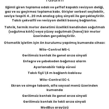
Eğimli giren toplama odalı ve şeffaf kapaklı revizyon deliği,
gaz ve su geçirmez toplama kabı. Girişler serbest seçilebilir,
seviye tespiti 4…20 mA analog çıkış sinyali ile gerçekleştirilir.
Takılı çekvalfli ve revizyon delikli basınç bağlantısı.
Tahrik, termik motor denetimi özellikli kendinden soğutmalı
(soğutma kılıfı) veya yüzey soğutmalı (hava) bir motor
üzerinden gerçekleştirilir.
Otomatik işletim için ön kurulumu yapılmış kumanda cihazı:
Wilo-Control MS-L
Gerilimsiz kontak ile genel arıza sinyali
Entegre ve şebekeden bağımsız alarm
Ayarlanabilir takip süresi
Takılı fişli 1,5 m bağlantı kablosu
Wilo-Control EC-L
Ekran ve simge tabanlı, alfa sayısal menü üzerinden
kumanda
Gerilimsiz kontak ile genel arıza sinyali
Gerilimsiz kontak ile tekli arıza sinyali
ModBus arayüzü