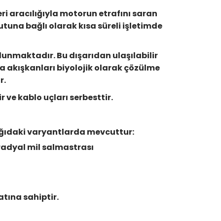
ri aracılığıyla motorun etrafını saran
utuna bağlı olarak kısa süreli işletimde
unmaktadır. Bu dışarıdan ulaşılabilir
a akışkanları biyolojik olarak çözülme
r.
 ve kablo uçları serbesttir.
ağıdaki varyantlarda mevcuttur:
radyal mil salmastrası
tına sahiptir.