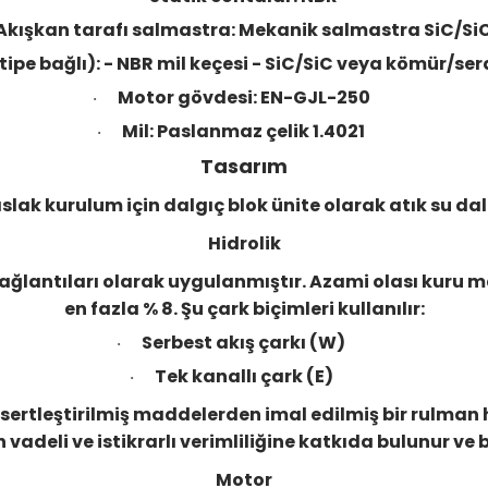
Akışkan tarafı salmastra: Mekanik salmastra SiC/Si
tipe bağlı): - NBR mil keçesi - SiC/SiC veya kömür/
Motor gövdesi: EN-GJL-250
·
Mil: Paslanmaz çelik 1.4021
·
Tasarım
 ıslak kurulum için dalgıç blok ünite olarak atık su 
Hidrolik
ağlantıları olarak uygulanmıştır. Azami olası kuru m
en fazla % 8. Şu çark biçimleri kullanılır:
Serbest akış çarkı (W)
·
Tek kanallı çark (E)
·
i sertleştirilmiş maddelerden imal edilmiş bir rulman
 vadeli ve istikrarlı verimliliğine katkıda bulunur v
Motor