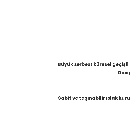
Büyük serbest küresel geçişli 
Opsi
Sabit ve taşınabilir ıslak ku