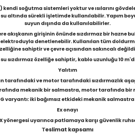
kendi soğutma sistemleri yoktur ve ısılarını gövdele
 su altında sürekli işletimde kullanılabilir. Yapım boy
suyun dışında da kullanılabilirler.
 akışkanın girişinin önünde sızdırmaz bir hazne bul
k elektroduyla denetlenebilir. Kullanılan tüm doldurm
zelliğine sahiptir ve çevre açısından sakıncalı değildi
u sızdırmaz özelliğe sahiptir, kablo uzunluğu 10 m'dir
Yalıtım
kan tarafındaki ve motor tarafındaki sızdırmazlık aş
arafında mekanik bir salmastra, motor tarafında bir 
G varyantı: iki bağımsız etkideki mekanik salmastra
Ex onayı
X yönergesi uyarınca patlamaya karşı güvenlik ruhsa
Тeslimat kapsamı