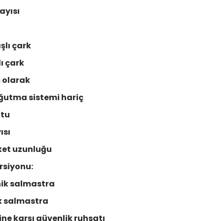
ayısı
şlı çark
lı çark
 olarak
ğutma sistemi hariç
utu
ısı
ket uzunluğu
rsiyonu:
nik salmastra
ik salmastra
ne karşı güvenlik ruhsatı