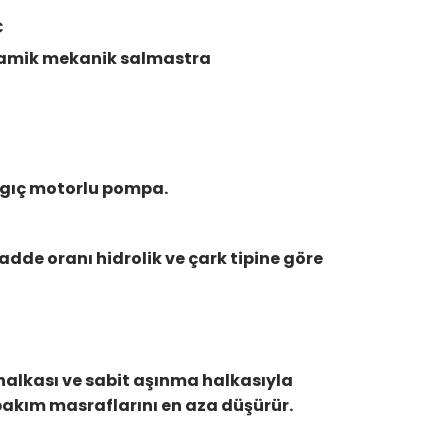
C
seramik mekanik salmastra
dalgıç motorlu pompa.
adde oranı hidrolik ve çark tipine göre
 halkası ve sabit aşınma halkasıyla
e bakım masraflarını en aza düşürür.