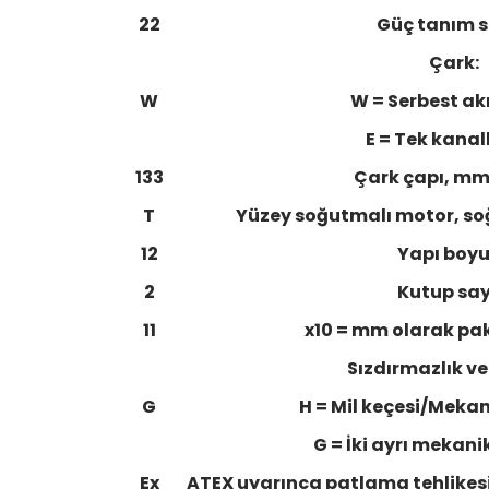
22
Güç tanım s
Çark:
W
W = Serbest akı
E = Tek kanal
133
Çark çapı, mm
T
Yüzey soğutmalı motor, so
12
Yapı boy
2
Kutup say
11
x10 = mm olarak pa
Sızdırmazlık ve
G
H = Mil keçesi/Meka
G = İki ayrı mekan
Ex
ATEX uyarınca patlama tehlikesi