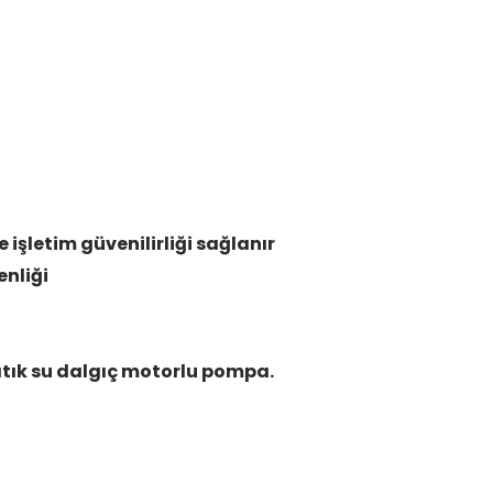
 işletim güvenilirliği sağlanır
nliği
 atık su dalgıç motorlu pompa.