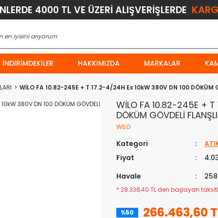
KARG
ÜNLERDE 4000 TL VE ÜZERİ ALIŞVERİŞLERDE
İNDIRIMDEKILER
HAKKIMIZDA
MARKALAR
KA
LARI
WİLO FA 10.82-245E + T 17.2-4/24H Ex 10kW 380V DN 100 DÖKÜM
WİLO FA 10.82-245E + T
DÖKÜM GÖVDELİ FLANŞLI
WİLO
Kategori
ATI
Fiyat
4.0
Havale
258
* 28.338,40 TL den başlayan taksitle
266.463,60 T
%50