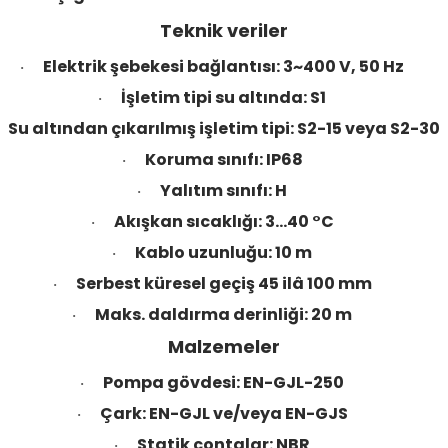
Teknik veriler
Elektrik şebekesi bağlantısı: 3~400 V, 50 Hz
·
İşletim tipi su altında: S1
·
Su altından çıkarılmış işletim tipi: S2-15 veya S2-30
Koruma sınıfı: IP68
·
Yalıtım sınıfı: H
·
Akışkan sıcaklığı: 3…40 °C
·
Kablo uzunluğu: 10 m
·
Serbest küresel geçiş 45 ilâ 100 mm
·
Maks. daldırma derinliği: 20 m
·
Malzemeler
Pompa gövdesi: EN-GJL-250
·
Çark: EN-GJL ve/veya EN-GJS
·
Statik contalar: NBR
·