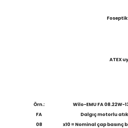
Foseptik 
ATEX uy
Örn.:
Wilo-EMU FA 08.22W-133
FA
Dalgıç motorlu atı
08
x10 = Nominal çap basınç b