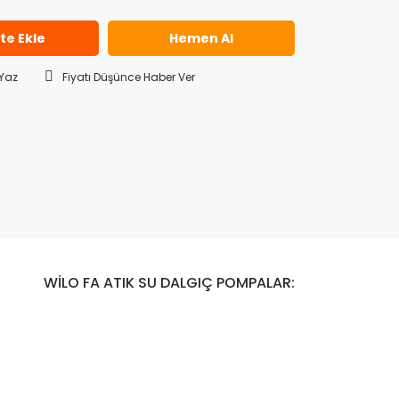
te Ekle
Hemen Al
Yaz
Fiyatı Düşünce Haber Ver
WİLO FA ATIK SU DALGIÇ POMPALAR: