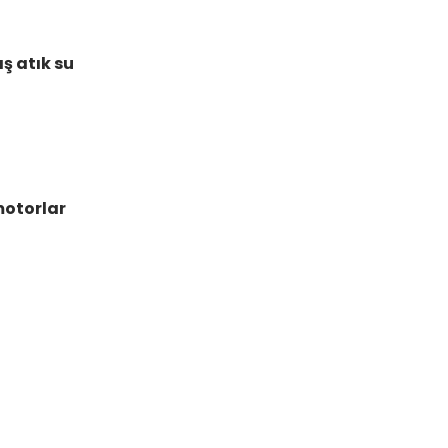
ış atık su
motorlar