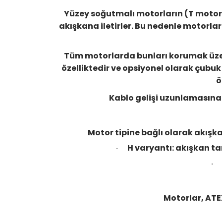
Yüzey soğutmalı motorların (T motor) 
akışkana iletirler. Bu nedenle motorlar
Tüm motorlarda bunları korumak üzere
özelliktedir ve opsiyonel olarak çubu
ö
Kablo gelişi uzunlamasına s
Motor tipine bağlı olarak akış
H varyantı: akışkan t
·
·
Motorlar, ATE