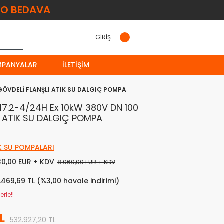
O BEDAVA
GİRİŞ
MPANYALAR
İLETIŞIM
 GÖVDELİ FLANŞLI ATIK SU DALGIÇ POMPA
 17.2-4/24H Ex 10kW 380V DN 100
 ATIK SU DALGIÇ POMPA
K SU POMPALARI
30,00 EUR + KDV
8.060,00 EUR + KDV
.469,69 TL (%3,00 havale indirimi)
rle!!
L
532.927,20 TL