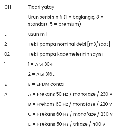
CH
Ticari yatay
Ürün serisi sınıfı (1 = başlangıç, 3 =
1
standart, 5 = premium)
L
Uzun mil
2
Tekli pompa nominal debi [m3/saat]
02
Tekli pompa kademelerinin sayısı
1
1 = AISI 304
2 = AISI 316L
E
E = EPDM conta
A
A = Frekans 50 Hz / monofaze / 230 V
B = Frekans 60 Hz / monofaze / 220 V
C = Frekans 60 Hz / monofaze / 230 V
D = Frekans 50 Hz / trifaze / 400 V