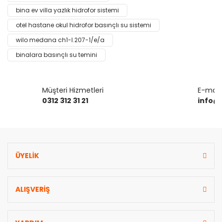
Ürün bilgilerinde hatalar bulunuyor.
bina ev villa yazlık hidrofor sistemi
Ürün fiyatı diğer sitelerden daha pahalı.
otel hastane okul hidrofor basınçlı su sistemi
Bu ürüne benzer farklı alternatifler olmalı.
wilo medana ch1-l.207-1/e/a
binalara basınçlı su temini
Müşteri Hizmetleri
E-mail 
Gönder
0312 312 31 21
info@
ÜYELİK
ALIŞVERİŞ