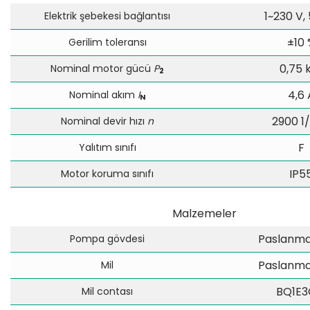
1~230 V,
Elektrik şebekesi bağlantısı
±10 
Gerilim toleransı
0,75
Nominal motor gücü
P
2
4,6 
Nominal akım
I
N
2900 1
Nominal devir hızı
n
F
Yalıtım sınıfı
IP5
Motor koruma sınıfı
Malzemeler
Paslanmaz
Pompa gövdesi
Paslanmaz
Mil
BQ1E
Mil contası