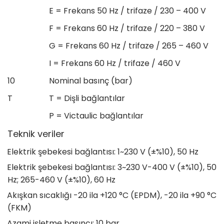
E = Frekans 50 Hz / trifaze / 230 – 400 V
F = Frekans 60 Hz / trifaze / 220 – 380 V
G = Frekans 60 Hz / trifaze / 265 – 460 V
I = Frekans 60 Hz / trifaze / 460 V
10
Nominal basınç (bar)
T
T = Dişli bağlantılar
P = Victaulic bağlantılar
Teknik veriler
Elektrik şebekesi bağlantısı: 1~230 V (±%10), 50 Hz
Elektrik şebekesi bağlantısı: 3~230 V-400 V (±%10), 50
Hz; 265-460 V (±%10), 60 Hz
Akışkan sıcaklığı -20 ila +120 °C (EPDM), -20 ila +90 °C
(FKM)
Azami işletme basıncı: 10 bar