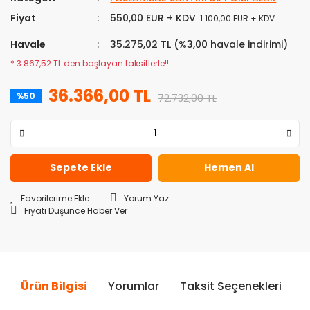
Fiyat
550,00 EUR + KDV
1.100,00 EUR + KDV
Havale
35.275,02 TL (%3,00 havale indirimi)
* 3.867,52 TL den başlayan taksitlerle!!
36.366,00 TL
%50
72.732,00 TL
Sepete Ekle
Hemen Al
Yorum Yaz
Fiyatı Düşünce Haber Ver
Ürün Bilgisi
Yorumlar
Taksit Seçenekleri
Ö