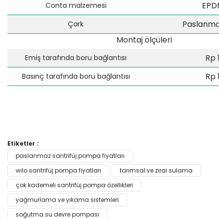
EPD
Conta malzemesi
Paslanmaz
Çark
Montaj ölçüleri
Rp 
Emiş tarafında boru bağlantısı
Rp 
Basınç tarafında boru bağlantısı
Bu ürünün fiyat bilgisi, resim, ürün açıklamalarında ve diğer
Etiketler :
konularda yetersiz gördüğünüz noktaları öneri formunu
paslanmaz santrifüj pompa fiyatları
Bu ürüne ilk yorumu siz yapın!
kullanarak tarafımıza iletebilirsiniz.
Görüş ve önerileriniz için teşekkür ederiz.
wilo santrifüj pompa fiyatları
tarımsal ve zirai sulama
çok kademeli santrifüj pompa özellikleri
Yorum Yaz
Ürün resmi kalitesiz, bozuk veya görüntülenemiyor.
yağmurlama ve yıkama sistemleri
Ürün açıklamasında eksik bilgiler bulunuyor.
soğutma su devre pompası