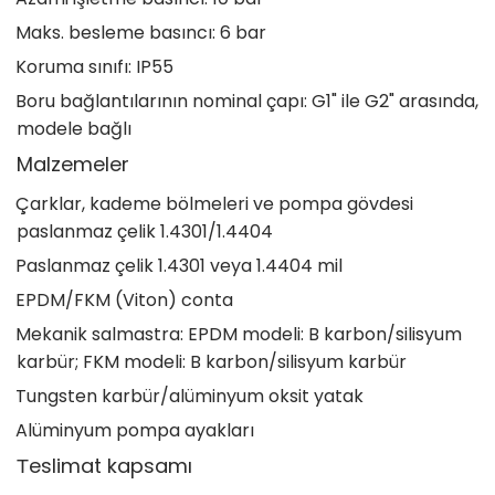
Maks. besleme basıncı: 6 bar
Koruma sınıfı: IP55
Boru bağlantılarının nominal çapı: G1" ile G2" arasında,
modele bağlı
Malzemeler
Çarklar, kademe bölmeleri ve pompa gövdesi
paslanmaz çelik 1.4301/1.4404
Paslanmaz çelik 1.4301 veya 1.4404 mil
EPDM/FKM (Viton) conta
Mekanik salmastra: EPDM modeli: B karbon/silisyum
karbür; FKM modeli: B karbon/silisyum karbür
Tungsten karbür/alüminyum oksit yatak
Alüminyum pompa ayakları
Тeslimat kapsamı