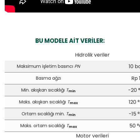
BU MODELE AİT VERİLER:
Hidrolik veriler
10 b
Maksimum işletim basıncı
PN
Rp 
Basma ağzı
-20 
Min. akışkan sıcaklığı
T
min
120 
Maks. akışkan sıcaklığı
T
max
-15 
Ortam sıcaklığı min.
T
min
50 °
Maks. ortam sıcaklığı
T
max
Motor verileri