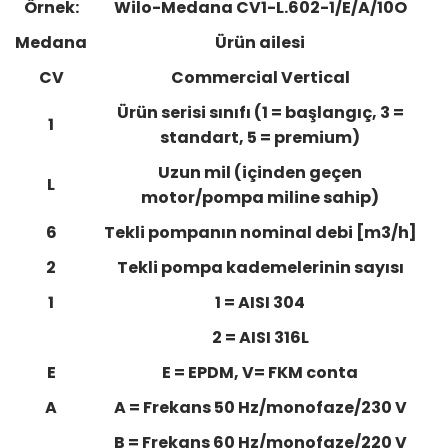
Örnek:
Wilo-Medana CV1-L.602-1/E/A/10O
Medana
Ürün ailesi
CV
Commercial Vertical
Ürün serisi sınıfı (1 = başlangıç, 3 =
1
standart, 5 = premium)
Uzun mil (içinden geçen
L
motor/pompa miline sahip)
6
Tekli pompanın nominal debi [m3/h]
2
Tekli pompa kademelerinin sayısı
1
1 = AISI 304
2 = AISI 316L
E
E = EPDM, V= FKM conta
A
A = Frekans 50 Hz/monofaze/230 V
B = Frekans 60 Hz/monofaze/220 V