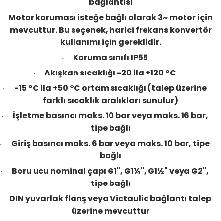
bağlantısı
Motor koruması isteğe bağlı olarak 3~ motor için
mevcuttur. Bu seçenek, harici frekans konvertör
kullanımı için gereklidir.
Koruma sınıfı IP55
·
Akışkan sıcaklığı -20 ila +120 °C
·
-15 °C ila +50 °C ortam sıcaklığı (talep üzerine
·
farklı sıcaklık aralıkları sunulur)
İşletme basıncı maks. 10 bar veya maks. 16 bar,
·
tipe bağlı
Giriş basıncı maks. 6 bar veya maks. 10 bar, tipe
·
bağlı
Boru ucu nominal çapı G1", G1¼", G1½" veya G2",
·
tipe bağlı
DIN yuvarlak flanş veya Victaulic bağlantı talep
üzerine mevcuttur