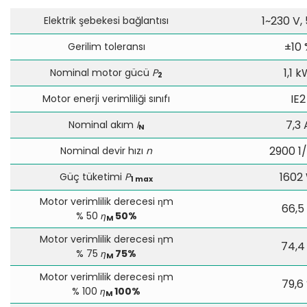
1~230 V,
Elektrik şebekesi bağlantısı
±10 
Gerilim toleransı
1,1 
Nominal motor gücü
P
2
IE2
Motor enerji verimliliği sınıfı
7,3 
Nominal akım
I
N
2900 1
Nominal devir hızı
n
1602
Güç tüketimi
P
1 max
Motor verimlilik derecesi ηm
66,5
% 50
η
50%
M
Motor verimlilik derecesi ηm
74,4
% 75
η
75%
M
Motor verimlilik derecesi ηm
79,6
% 100
η
100%
M