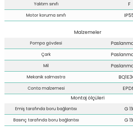
F
Yalıtım sınıfı
IP5
Motor koruma sınıfı
Malzemeler
Paslanmaz
Pompa gövdesi
Paslanmaz
Çark
Paslanmaz
Mil
BQ1E
Mekanik salmastra
EPD
Conta malzemesi
Montaj ölçüleri
G 1
Emiş tarafında boru bağlantısı
G 1
Basınç tarafında boru bağlantısı