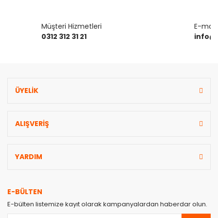
Müşteri Hizmetleri
E-mail 
Gönder
0312 312 31 21
info@
ÜYELİK
ALIŞVERİŞ
YARDIM
E-BÜLTEN
E-bülten listemize kayıt olarak kampanyalardan haberdar olun.