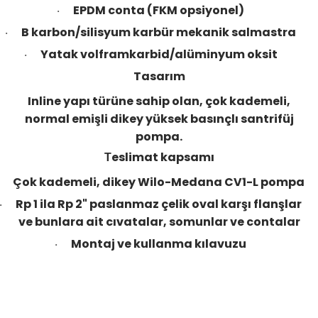
EPDM conta (FKM opsiyonel)
·
B karbon/silisyum karbür mekanik salmastra
·
Yatak volframkarbid/alüminyum oksit
·
Tasarım
Inline yapı türüne sahip olan, çok kademeli,
normal emişli dikey yüksek basınçlı santrifüj
pompa.
Тeslimat kapsamı
Çok kademeli, dikey Wilo-Medana CV1-L pompa
Rp 1 ila Rp 2" paslanmaz çelik oval karşı flanşlar
·
ve bunlara ait cıvatalar, somunlar ve contalar
Montaj ve kullanma kılavuzu
·