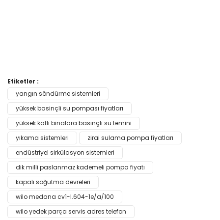
Bu ürünün fiyat bilgisi, resim, ürün açıklamalarında ve diğer
Etiketler :
konularda yetersiz gördüğünüz noktaları öneri formunu
yangın söndürme sistemleri
Bu ürüne ilk yorumu siz yapın!
kullanarak tarafımıza iletebilirsiniz.
Görüş ve önerileriniz için teşekkür ederiz.
yüksek basinçli su pompası fiyatları
yüksek katlı binalara basınçlı su temini
Yorum Yaz
Ürün resmi kalitesiz, bozuk veya görüntülenemiyor.
yıkama sistemleri
zirai sulama pompa fiyatları
Ürün açıklamasında eksik bilgiler bulunuyor.
endüstriyel sirkülasyon sistemleri
Ürün bilgilerinde hatalar bulunuyor.
dik milli paslanmaz kademeli pompa fiyatı
Ürün fiyatı diğer sitelerden daha pahalı.
kapalı soğutma devreleri
Bu ürüne benzer farklı alternatifler olmalı.
wilo medana cv1-l.604-1e/a/100
wilo yedek parça servis adres telefon