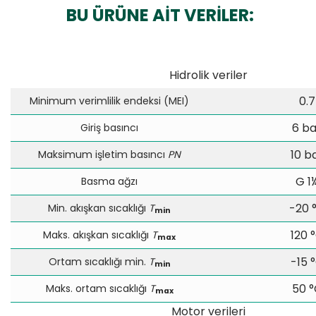
BU ÜRÜNE AİT VERİLER:
Hidrolik veriler
0.7
Minimum verimlilik endeksi (MEI)
6 ba
Giriş basıncı
10 b
Maksimum işletim basıncı
PN
G 1
Basma ağzı
-20 
Min. akışkan sıcaklığı
T
min
120 
Maks. akışkan sıcaklığı
T
max
-15 
Ortam sıcaklığı min.
T
min
50 °
Maks. ortam sıcaklığı
T
max
Motor verileri