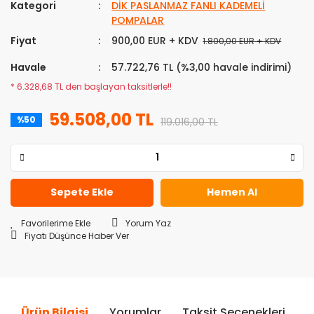
Kategori
DİK PASLANMAZ FANLI KADEMELİ
POMPALAR
Fiyat
900,00 EUR + KDV
1.800,00 EUR + KDV
Havale
57.722,76 TL (%3,00 havale indirimi)
* 6.328,68 TL den başlayan taksitlerle!!
59.508,00 TL
%50
119.016,00 TL
Sepete Ekle
Hemen Al
Yorum Yaz
Fiyatı Düşünce Haber Ver
Ürün Bilgisi
Yorumlar
Taksit Seçenekleri
Ö