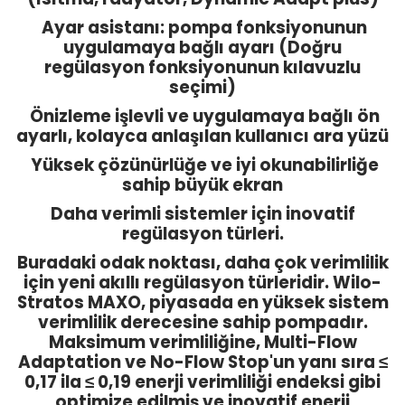
Ayar asistanı: pompa fonksiyonunun
uygulamaya bağlı ayarı (Doğru
regülasyon fonksiyonunun kılavuzlu
seçimi)
Önizleme işlevli ve uygulamaya bağlı ön
ayarlı, kolayca anlaşılan kullanıcı ara yüzü
Yüksek çözünürlüğe ve iyi okunabilirliğe
sahip büyük ekran
Daha verimli sistemler için inovatif
regülasyon türleri.
Buradaki odak noktası, daha çok verimlilik
için yeni akıllı regülasyon türleridir. Wilo-
Stratos MAXO, piyasada en yüksek sistem
verimlilik derecesine sahip pompadır.
Maksimum verimliliğine, Multi-Flow
Adaptation ve No-Flow Stop'un yanı sıra ≤
0,17 ila ≤ 0,19 enerji verimliliği endeksi gibi
optimize edilmiş ve inovatif enerji