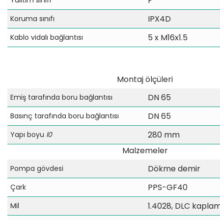
F
IPX4D
Koruma sınıfı
5 x M16x1.5
Kablo vidalı bağlantısı
Montaj ölçüleri
DN 65
Emiş tarafında boru bağlantısı
DN 65
Basınç tarafında boru bağlantısı
280 mm
Yapı boyu
l0
Malzemeler
Dökme demir
Pompa gövdesi
PPS-GF40
Çark
1.4028, DLC kaplam
Mil