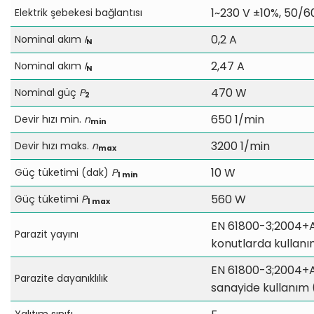
1~230 V ±10%, 50/6
Elektrik şebekesi bağlantısı
0,2 A
Nominal akım
I
N
2,47 A
Nominal akım
I
N
470 W
Nominal güç
P
2
650 1/min
Devir hızı min.
n
min
3200 1/min
Devir hızı maks.
n
max
10 W
Güç tüketimi (dak)
P
1 min
560 W
Güç tüketimi
P
1 max
EN 61800-3;2004+A1
Parazit yayını
konutlarda kullanı
EN 61800-3;2004+A1
Parazite dayanıklılık
sanayide kullanım
Yalıtım sınıfı