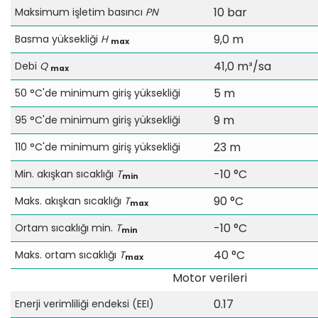
10 bar
Maksimum işletim basıncı
PN
9,0 m
Basma yüksekliği
H
max
41,0 m³/sa
Debi
Q
max
5 m
50 °C'de minimum giriş yüksekliği
9 m
95 °C'de minimum giriş yüksekliği
23 m
110 °C'de minimum giriş yüksekliği
-10 °C
Min. akışkan sıcaklığı
T
min
90 °C
Maks. akışkan sıcaklığı
T
max
-10 °C
Ortam sıcaklığı min.
T
min
40 °C
Maks. ortam sıcaklığı
T
max
Motor verileri
0.17
Enerji verimliliği endeksi (EEI)