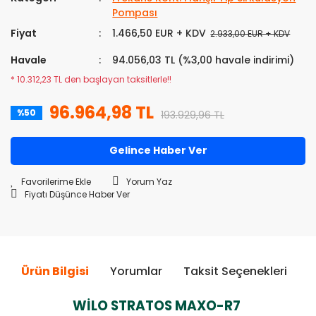
Pompası
Fiyat
1.466,50 EUR + KDV
2.933,00 EUR + KDV
Havale
94.056,03 TL (%3,00 havale indirimi)
* 10.312,23 TL den başlayan taksitlerle!!
96.964,98 TL
%50
193.929,96 TL
Gelince Haber Ver
Yorum Yaz
Fiyatı Düşünce Haber Ver
Ürün Bilgisi
Yorumlar
Taksit Seçenekleri
Ö
WİLO STRATOS MAXO-R7