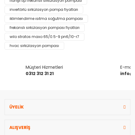
flanşlı tip frekanslı sirkülasyon pompası
Ürün açıklamasında eksik bilgiler bulunuyor.
invertörlü sirkülasyon pompa fiyatları
Ürün bilgilerinde hatalar bulunuyor.
iklimlendirme ısıtma soğutma pompası
Ürün fiyatı diğer sitelerden daha pahalı.
frekanslı sirkülasyon pompası fiyatları
Bu ürüne benzer farklı alternatifler olmalı.
wilo stratos maxo 65/0.5-9 pn6/10-r7
hvac sirkülasyon pompası
Müşteri Hizmetleri
E-mail 
Gönder
0312 312 31 21
info@
ÜYELİK
ALIŞVERİŞ