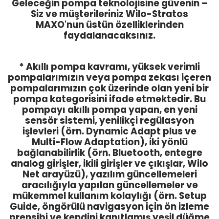
Geleceğin pompa teknolojisine güvenin –
Siz ve müşterileriniz Wilo-Stratos
MAXO'nun üstün özelliklerinden
faydalanacaksınız.
* Akıllı pompa kavramı, yüksek verimli
pompalarımızın veya pompa zekası içeren
pompalarımızın çok üzerinde olan yeni bir
pompa kategorisini ifade etmektedir. Bu
pompayı akıllı pompa yapan, en yeni
sensör sistemi, yenilikçi regülasyon
işlevleri (örn. Dynamic Adapt plus ve
Multi-Flow Adaptation), iki yönlü
bağlanabilirlik (örn. Bluetooth, entegre
analog girişler, ikili girişler ve çıkışlar, Wilo
Net arayüzü), yazılım güncellemeleri
aracılığıyla yapılan güncellemeler ve
mükemmel kullanım kolaylığı (örn. Setup
Guide, öngörülü navigasyon için ön izleme
prensibi ve kendini kanıtlamış yeşil düğme