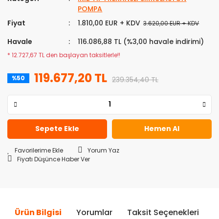
POMPA
Fiyat
1.810,00 EUR + KDV
3.620,00 EUR + KDV
Havale
116.086,88 TL (%3,00 havale indirimi)
* 12.727,67 TL den başlayan taksitlerle!!
119.677,20 TL
%50
239.354,40 TL
Sepete Ekle
Hemen Al
Yorum Yaz
Fiyatı Düşünce Haber Ver
Ürün Bilgisi
Yorumlar
Taksit Seçenekleri
Ö