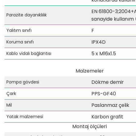
EN 61800-3;2004+A1
Parazite dayanıklılık
sanayide kullanım
F
Yalıtım sınıfı
IPX4D
Koruma sınıfı
5 x M16x1.5
Kablo vidalı bağlantısı
Malzemeler
Dökme demir
Pompa gövdesi
PPS-GF40
Çark
Paslanmaz çelik
Mil
Karbon grafit
Yatak malzemesi
Montaj ölçüleri