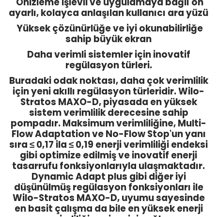
Önizleme işlevli ve uygulamaya bağlı ön
ayarlı, kolayca anlaşılan kullanıcı ara yüzü
Yüksek çözünürlüğe ve iyi okunabilirliğe
sahip büyük ekran
Daha verimli sistemler için inovatif
regülasyon türleri.
Buradaki odak noktası, daha çok verimlilik
için yeni akıllı regülasyon türleridir. Wilo-
Stratos MAXO-D, piyasada en yüksek
sistem verimlilik derecesine sahip
pompadır. Maksimum verimliliğine, Multi-
Flow Adaptation ve No-Flow Stop'un yanı
sıra ≤ 0,17 ila ≤ 0,19 enerji verimliliği endeksi
gibi optimize edilmiş ve inovatif enerji
tasarrufu fonksiyonlarıyla ulaşmaktadır.
Dynamic Adapt plus gibi diğer iyi
düşünülmüş regülasyon fonksiyonları ile
Wilo-Stratos MAXO-D, uyumu sayesinde
en basit çalışma da bile en yüksek enerji