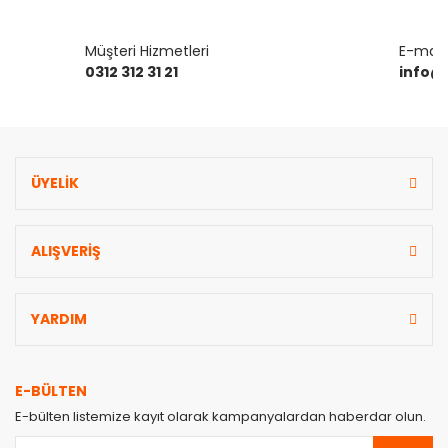
Müşteri Hizmetleri
E-mail 
0312 312 31 21
info@
Gönder
ÜYELİK
ALIŞVERİŞ
YARDIM
E-BÜLTEN
E-bülten listemize kayıt olarak kampanyalardan haberdar olun.