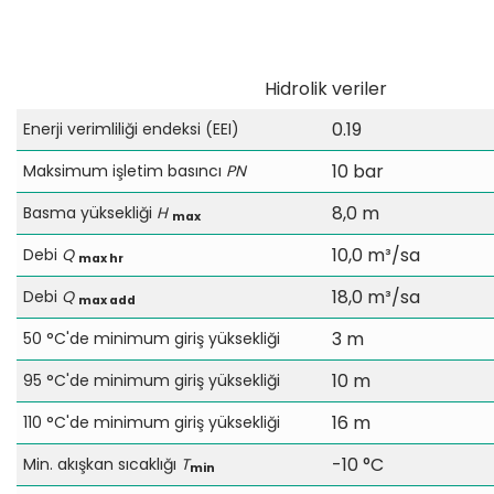
Hidrolik veriler
0.19
Enerji verimliliği endeksi (EEI)
10 bar
Maksimum işletim basıncı
PN
8,0 m
Basma yüksekliği
H
max
10,0 m³/sa
Debi
Q
max hr
18,0 m³/sa
Debi
Q
max add
3 m
50 °C'de minimum giriş yüksekliği
10 m
95 °C'de minimum giriş yüksekliği
16 m
110 °C'de minimum giriş yüksekliği
-10 °C
Min. akışkan sıcaklığı
T
min