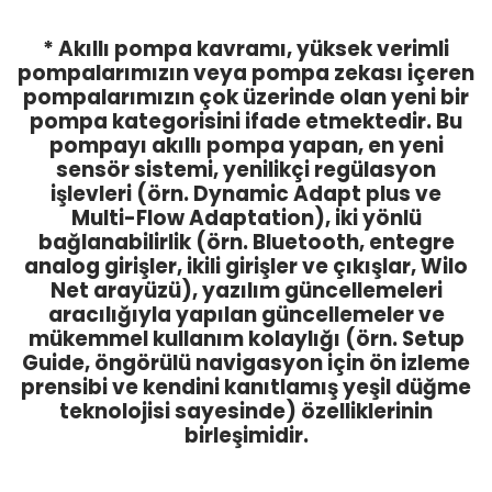
* Akıllı pompa kavramı, yüksek verimli
pompalarımızın veya pompa zekası içeren
pompalarımızın çok üzerinde olan yeni bir
pompa kategorisini ifade etmektedir. Bu
pompayı akıllı pompa yapan, en yeni
sensör sistemi, yenilikçi regülasyon
işlevleri (örn. Dynamic Adapt plus ve
Multi-Flow Adaptation), iki yönlü
bağlanabilirlik (örn. Bluetooth, entegre
analog girişler, ikili girişler ve çıkışlar, Wilo
Net arayüzü), yazılım güncellemeleri
aracılığıyla yapılan güncellemeler ve
mükemmel kullanım kolaylığı (örn. Setup
Guide, öngörülü navigasyon için ön izleme
prensibi ve kendini kanıtlamış yeşil düğme
teknolojisi sayesinde) özelliklerinin
birleşimidir.