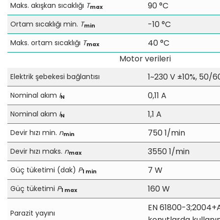
90 °C
Maks. akışkan sıcaklığı
T
max
-10 °C
Ortam sıcaklığı min.
T
min
40 °C
Maks. ortam sıcaklığı
T
max
Motor verileri
1~230 V ±10%, 50/6
Elektrik şebekesi bağlantısı
0,11 A
Nominal akım
I
N
1,1 A
Nominal akım
I
N
750 1/min
Devir hızı min.
n
min
3550 1/min
Devir hızı maks.
n
max
7 W
Güç tüketimi (dak)
P
1 min
160 W
Güç tüketimi
P
1 max
EN 61800-3;2004+A1
Parazit yayını
konutlarda kullanı