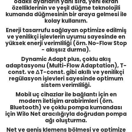
odaklı ayarların yanı sıra, yeni ekran
özelliklerinin ve yeşil düğme teknolojili
kumanda düğmesinin bir araya gelmesi ile
kolay kullanım.
Enerji tasarrufu sağlayan optimize edilmiş
ve yenilikçi işlevlerin uyumu sayesinde en
yüksek enerji verimliliği (örn. No-Flow Stop
- akışsız durma).
Dynamic Adapt plus, çoklu akış
adaptasyonu (Multi-Flow Adaptation), T-
const. ve ΔT-const. gibi akıllı ve yenilikçi
regülasyon işlevleri sayesinde optimum
sistem verimliliği.
Mobil uç cihazlar ile bağlantı için en
modern iletişim arabirimleri (örn.
Bluetooth) ve çoklu pompa kumandası
için Wilo Net aracılığıyla doğrudan pompa
ağı oluşturma.
Net ve geniş klemens bölmesi ve optimize