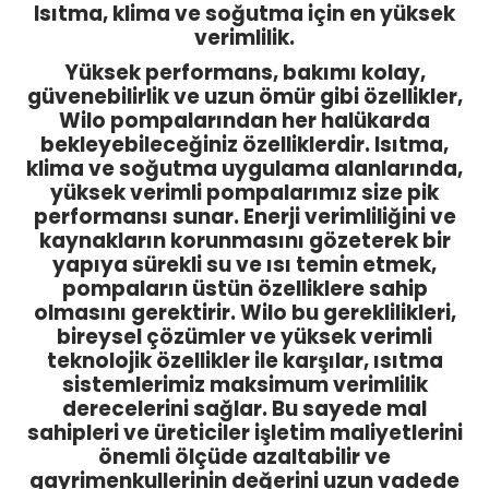
Isıtma, klima ve soğutma için en yüksek
verimlilik.
Yüksek performans, bakımı kolay,
güvenebilirlik ve uzun ömür gibi özellikler,
Wilo pompalarından her halükarda
bekleyebileceğiniz özelliklerdir. Isıtma,
klima ve soğutma uygulama alanlarında,
yüksek verimli pompalarımız size pik
performansı sunar. Enerji verimliliğini ve
kaynakların korunmasını gözeterek bir
yapıya sürekli su ve ısı temin etmek,
pompaların üstün özelliklere sahip
olmasını gerektirir. Wilo bu gereklilikleri,
bireysel çözümler ve yüksek verimli
teknolojik özellikler ile karşılar, ısıtma
sistemlerimiz maksimum verimlilik
derecelerini sağlar. Bu sayede mal
sahipleri ve üreticiler işletim maliyetlerini
önemli ölçüde azaltabilir ve
gayrimenkullerinin değerini uzun vadede