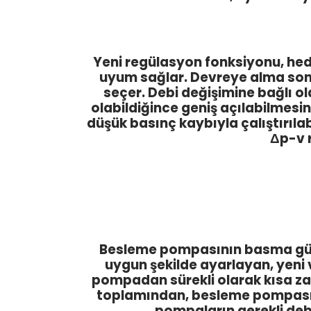
Yeni regülasyon fonksiyonu, hede
uyum sağlar. Devreye alma son
seçer. Debi değişimine bağlı o
olabildiğince geniş açılabilmes
düşük basınç kaybıyla çalıştırıla
Δp-v 
Besleme pompasının basma gücü
uygun şekilde ayarlayan, yeni v
pompadan sürekli olarak kısa zam
toplamından, besleme pompası ik
pompaların gerekli deb