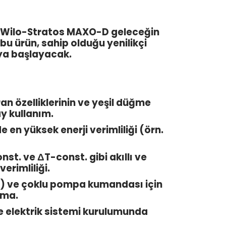
 ve Wilo-Stratos MAXO-D geleceğin
bu ürün, sahip olduğu yenilikçi
aya başlayacak.
ran özelliklerinin ve yeşil düğme
y kullanım.
 en yüksek enerji verimliliği (örn.
t. ve ΔT-const. gibi akıllı ve
erimliliği.
oth) ve çoklu pompa kumandası için
rma.
 elektrik sistemi kurulumunda