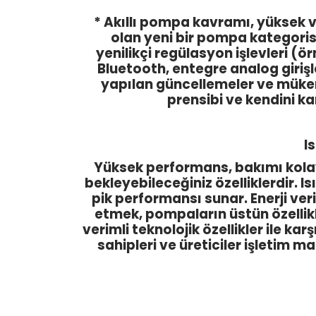
* Akıllı pompa kavramı, yüksek
olan yeni bir pompa kategoris
yenilikçi regülasyon işlevleri (ö
Bluetooth, entegre analog girişler
yapılan güncellemeler ve mükem
prensibi ve kendini ka
I
Yüksek performans, bakımı kolay,
bekleyebileceğiniz özelliklerdir.
pik performansı sunar. Enerji ver
etmek, pompaların üstün özellikle
verimli teknolojik özellikler ile k
sahipleri ve üreticiler işletim m