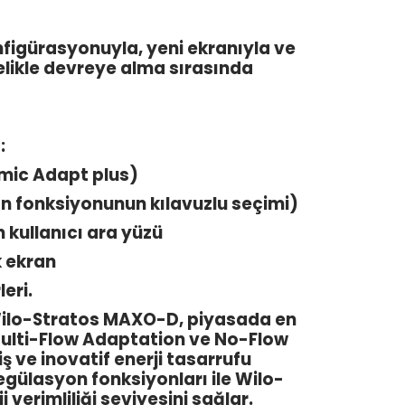
nfigürasyonuyla, yeni ekranıyla ve
elikle devreye alma sırasında
:
amic Adapt plus)
 fonksiyonunun kılavuzlu seçimi)
 kullanıcı ara yüzü
k ekran
eri.
r. Wilo-Stratos MAXO-D, piyasada en
Multi-Flow Adaptation ve No-Flow
miş ve inovatif enerji tasarrufu
egülasyon fonksiyonları ile Wilo-
erimliliği seviyesini sağlar.