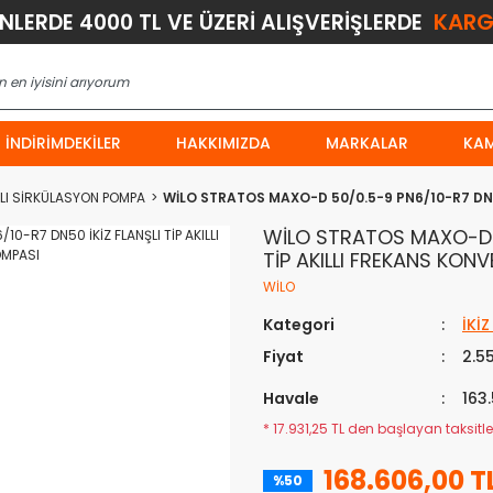
KARG
ÜNLERDE 4000 TL VE ÜZERİ ALIŞVERİŞLERDE
İNDIRIMDEKILER
HAKKIMIZDA
MARKALAR
KA
NSLI SİRKÜLASYON POMPA
WİLO STRATOS MAXO-D 50/0.5-9 PN6/10-R7 DN5
WİLO STRATOS MAXO-D 5
TİP AKILLI FREKANS KO
WİLO
Kategori
İKİ
Fiyat
2.5
Havale
163
* 17.931,25 TL den başlayan taksitler
168.606,00 T
%50