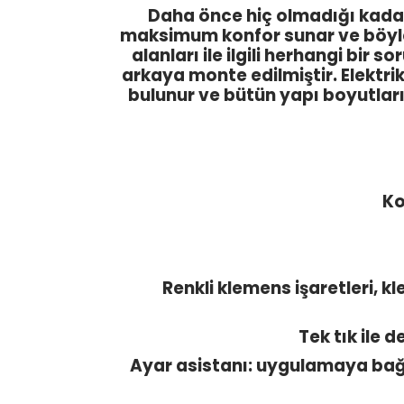
Daha önce hiç olmadığı kada
maksimum konfor sunar ve böyle
alanları ile ilgili herhangi bi
arkaya monte edilmiştir. Elektr
bulunur ve bütün yapı boyutları
Kol
Renkli klemens işaretleri, kl
Tek tık ile 
Ayar asistanı: uygulamaya bağ