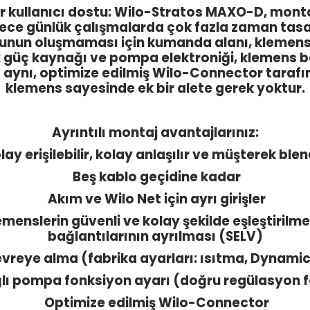
r kullanıcı dostu: Wilo-Stratos MAXO-D, monta
ce günlük çalışmalarda çok fazla zaman tasar
r sorunun oluşmaması için kumanda alanı, klemen
ik güç kaynağı ve pompa elektroniği, klemens 
 aynı, optimize edilmiş Wilo-Connector tarafınd
klemens sayesinde ek bir alete gerek yoktur.
Ayrıntılı montaj avantajlarınız:
ay erişilebilir, kolay anlaşılır ve müşterek ble
Beş kablo geçidine kadar
Akım ve Wilo Net için ayrı girişler
emenslerin güvenli ve kolay şekilde eşleştirilm
bağlantılarının ayrılması (SELV)
devreye alma (fabrika ayarları: ısıtma, Dynami
lı pompa fonksiyon ayarı (doğru regülasyon 
Optimize edilmiş Wilo-Connector