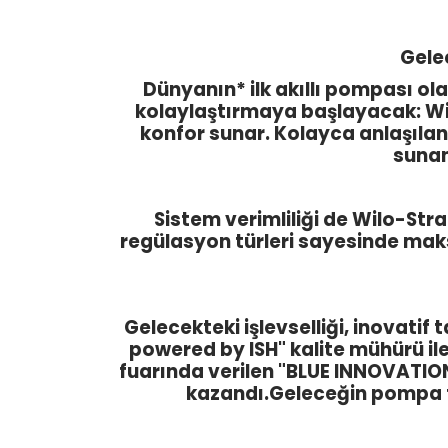
Gele
Dünyanın* ilk akıllı pompası ol
kolaylaştırmaya başlayacak: Wil
konfor sunar. Kolayca anlaşılan 
sunan
Sistem verimliliği de Wilo-Str
regülasyon türleri sayesinde maks
Gelecekteki işlevselliği, inovatif
powered by ISH" kalite mühürü ile
fuarında verilen "BLUE INNOVATIO
kazandı.Geleceğin pompa te