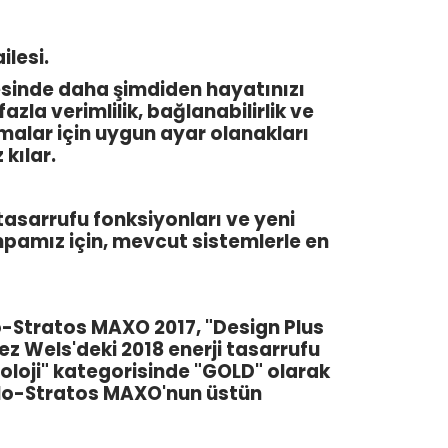
lesi.
yesinde daha şimdiden hayatınızı
a verimlilik, bağlanabilirlik ve
amalar için uygun ayar olanakları
kılar.
tasarrufu fonksiyonları ve yeni
mpamız için, mevcut sistemlerle en
ilo-Stratos MAXO 2017, "Design Plus
ez Wels'deki 2018 enerji tasarrufu
loji" kategorisinde "GOLD" olarak
Wilo-Stratos MAXO'nun üstün