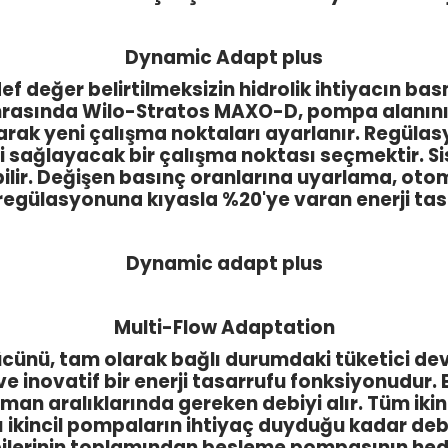
Dynamic Adapt plus
f değer belirtilmeksizin hidrolik ihtiyacın b
rasında Wilo-Stratos MAXO-D, pompa alanının
larak yeni çalışma noktaları ayarlanır. Regül
ini sağlayacak bir çalışma noktası seçmektir.
bilir. Değişen basınç oranlarına uyarlama, otom
regülasyonuna kıyasla %20'ye varan enerji tas
Dynamic adapt plus
Multi-Flow Adaptation
nü, tam olarak bağlı durumdaki tüketici devr
e inovatif bir enerji tasarrufu fonksiyonudur. 
an aralıklarında gereken debiyi alır. Tüm ikinc
incil pompaların ihtiyaç duyduğu kadar debi 
ilerinin toplamından besleme pompasının hed