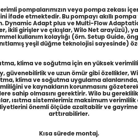
 verimli pompalarımızın veya pompa zekası içe
ini ifade etmektedir. Bu pompayı akıllı pompa 
rn. Dynamic Adapt plus ve Multi-Flow Adaptation
, ikili girişler ve çıkışlar, Wilo Net arayüzü), 
mel kullanım kolaylığı (örn. Setup Guide, öng
nıtlamış yeşil düğme teknolojisi sayesinde) özell
sıtma, klima ve soğutma için en yüksek verimlili
 güvenebilirlik ve uzun ömür gibi özellikler,
 Isıtma, klima ve soğutma uygulama alanlarında
imliliğini ve kaynakların korunmasını gözeterek 
re sahip olmasını gerektirir. Wilo bu gereklili
arşılar, ısıtma sistemlerimiz maksimum verimlili
aliyetlerini önemli ölçüde azaltabilir ve gayri
arttırabilirler.
Kısa sürede montaj.