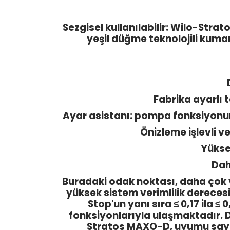
Sezgisel kullanılabilir: Wilo-Str
yeşil düğme teknolojili kuma
Fabrika ayarlı 
Ayar asistanı: pompa fonksiyonu
Önizleme işlevli v
Yüksek
Dah
Buradaki odak noktası, daha çok ve
yüksek sistem verimlilik derece
Stop'un yanı sıra ≤ 0,17 ila ≤ 
fonksiyonlarıyla ulaşmaktadır. D
Stratos MAXO-D, uyumu sayesi