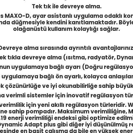
Tek tık ile devreye alma.
atos MAXO-D, ayar asistanlı uygulama odaklı ko
nda düğmesiyle kendini kanıtlamaktadır. Böyl
olağanüstü kullanım kolaylığı sağlar.
Devreye alma sırasında ayrıntılı avantajlarınız
tek tıkla devreye alma (ısıtma, radyatör, Dyn
nun uygulamaya bağlı ayarı (Doğru regülasyon
e uygulamaya bağlı ön ayarlı, kolayca anlaşılan
 çözünürlüğe ve iyi okunabilirliğe sahip büyü
a verimli sistemler için inovatif regülasyon türl
rimlilik için yeni akıllı regülasyon türleridi
sine sahip pompadır. Maksimum verimliliğine, 
0,19 enerji verimliliği endeksi gibi optimize edil
ynamic Adapt plus gibi diğer iyi düşünülmüş r
nde en basit çalışma da bile en yüksek enerji v