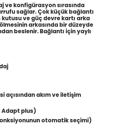
j ve konfigürasyon sırasında
rufu sağlar. Çok küçük bağlantı
s kutusu ve güç devre kartı arka
bölmesinin arkasında bir düzeyde
an beslenir. Bağlantı için yaylı
ndaj
esi açısından akım ve iletişim
c Adapt plus)
fonksiyonunun otomatik seçimi)