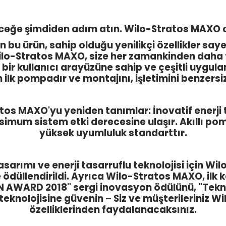
ceğe şimdiden adım atın. Wilo-Stratos MAXO ai
an bu ürün, sahip olduğu yenilikçi özellikler sa
o-Stratos MAXO, size her zamankinden daha fazl
bir kullanıcı arayüzüne sahip ve çeşitli uygul
 ilk pompadır ve montajını, işletimini benzersiz 
atos MAXO'yu yeniden tanımlar: İnovatif enerji 
imum sistem etki derecesine ulaşır. Akıllı po
yüksek uyumluluk standarttır.
 tasarımı ve enerji tasarruflu teknolojisi için W
 ödüllendirildi. Ayrıca Wilo-Stratos MAXO, ilk k
N AWARD 2018" sergi inovasyon ödülünü, "Tekno
knolojisine güvenin – Siz ve müşterileriniz 
özelliklerinden faydalanacaksınız.