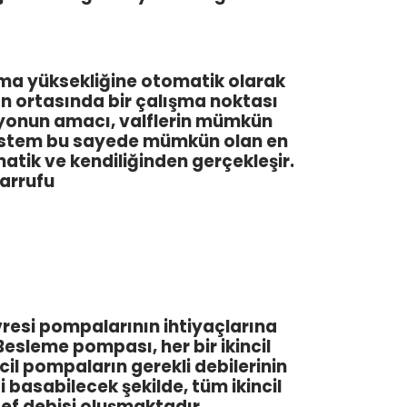
asma yüksekliğine otomatik olarak
 ortasında bir çalışma noktası
asyonun amacı, valflerin mümkün
 Sistem bu sayede mümkün olan en
atik ve kendiliğinden gerçekleşir.
arrufu
esi pompalarının ihtiyaçlarına
Besleme pompası, her bir ikincil
il pompaların gerekli debilerinin
basabilecek şekilde, tüm ikincil
ef debisi oluşmaktadır.