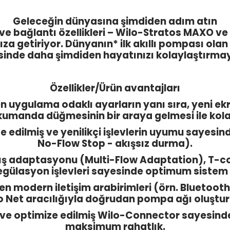
Geleceğin dünyasına şimdiden adım atın
r ve bağlantı özellikleri – Wilo-Stratos MAXO
za getiriyor. Dünyanın* ilk akıllı pompası olan 
esinde daha şimdiden hayatınızı kolaylaştırm
Özellikler/Ürün avantajları
en uygulama odaklı ayarların yanı sıra, yeni ek
i kumanda düğmesinin bir araya gelmesi ile kola
 edilmiş ve yenilikçi işlevlerin uyumu sayesinde
No-Flow Stop - akışsız durma).
ş adaptasyonu (Multi-Flow Adaptation), T-cons
regülasyon işlevleri sayesinde optimum sistem v
in en modern iletişim arabirimleri (örn. Blueto
o Net aracılığıyla doğrudan pompa ağı oluştu
 ve optimize edilmiş Wilo-Connector sayesinde
maksimum rahatlık.