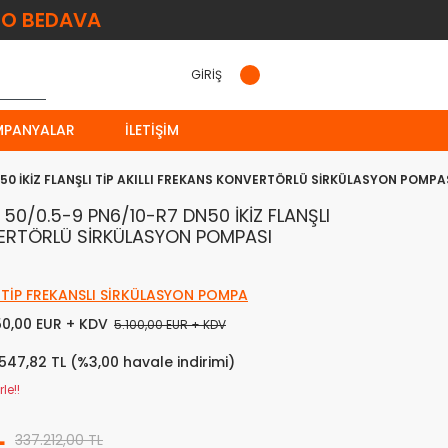
O BEDAVA
GİRİŞ
MPANYALAR
İLETIŞIM
0 İKİZ FLANŞLI TİP AKILLI FREKANS KONVERTÖRLÜ SİRKÜLASYON POMPA
0/0.5-9 PN6/10-R7 DN50 İKİZ FLANŞLI
NVERTÖRLÜ SİRKÜLASYON POMPASI
Z TİP FREKANSLI SİRKÜLASYON POMPA
50,00 EUR + KDV
5.100,00 EUR + KDV
.547,82 TL (%3,00 havale indirimi)
le!!
L
337.212,00 TL