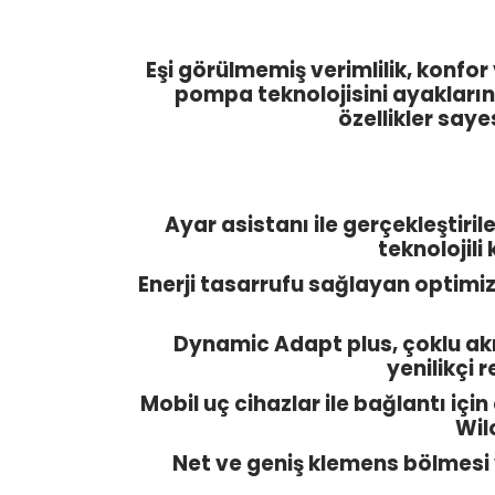
Eşi görülmemiş verimlilik, konfo
pompa teknolojisini ayaklarını
özellikler say
Ayar asistanı ile gerçekleştiril
teknolojil
Enerji tasarrufu sağlayan optimize
Dynamic Adapt plus, çoklu akı
yenilikçi 
Mobil uç cihazlar ile bağlantı iç
Wil
Net ve geniş klemens bölmesi