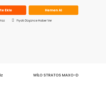
te Ekle
Hemen Al
Yaz
Fiyatı Düşünce Haber Ver
iz
WİLO STRATOS MAXO-D