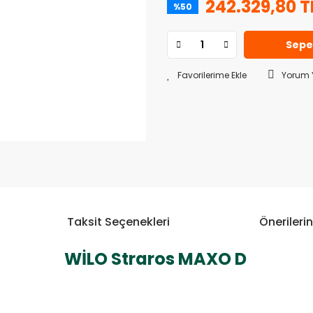
242.329,80 T
%50
Sepe
Yorum 
Taksit Seçenekleri
Önerilerin
WİLO Straros MAXO D