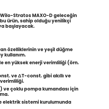
 ve Wilo-Stratos MAXO-D geleceğin
bu ürün, sahip olduğu yenilikçi
aya başlayacak.
ran özelliklerinin ve yeşil düğme
y kullanım.
 en yüksek enerji verimliliği (örn.
t. ve ΔT-const. gibi akıllı ve
erimliliği.
oth) ve çoklu pompa kumandası için
rma.
 elektrik sistemi kurulumunda