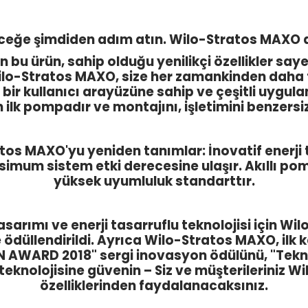
ceğe şimdiden adım atın. Wilo-Stratos MAXO ai
an bu ürün, sahip olduğu yenilikçi özellikler sa
o-Stratos MAXO, size her zamankinden daha fazl
bir kullanıcı arayüzüne sahip ve çeşitli uygul
 ilk pompadır ve montajını, işletimini benzersiz 
atos MAXO'yu yeniden tanımlar: İnovatif enerji 
imum sistem etki derecesine ulaşır. Akıllı po
yüksek uyumluluk standarttır.
 tasarımı ve enerji tasarruflu teknolojisi için W
 ödüllendirildi. Ayrıca Wilo-Stratos MAXO, ilk k
N AWARD 2018" sergi inovasyon ödülünü, "Tekno
knolojisine güvenin – Siz ve müşterileriniz 
özelliklerinden faydalanacaksınız.