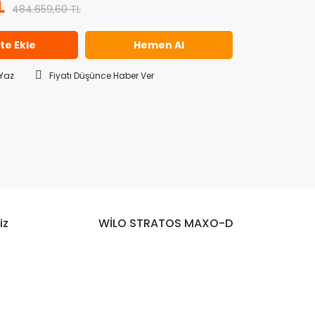
L
484.659,60 TL
te Ekle
Hemen Al
Yaz
Fiyatı Düşünce Haber Ver
iz
WİLO STRATOS MAXO-D