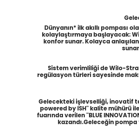
Gele
Dünyanın* ilk akıllı pompası ol
kolaylaştırmaya başlayacak: Wil
konfor sunar. Kolayca anlaşılan 
sunan
Sistem verimliliği de Wilo-Str
regülasyon türleri sayesinde maks
Gelecekteki işlevselliği, inovatif
powered by ISH" kalite mühürü ile
fuarında verilen "BLUE INNOVATIO
kazandı.Geleceğin pompa te