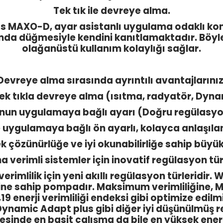
Tek tık ile devreye alma.
atos MAXO-D, ayar asistanlı uygulama odaklı ko
nda düğmesiyle kendini kanıtlamaktadır. Böyl
olağanüstü kullanım kolaylığı sağlar.
Devreye alma sırasında ayrıntılı avantajlarınız
tek tıkla devreye alma (ısıtma, radyatör, Dyn
nun uygulamaya bağlı ayarı (Doğru regülasyon
e uygulamaya bağlı ön ayarlı, kolayca anlaşılan
 çözünürlüğe ve iyi okunabilirliğe sahip büyü
a verimli sistemler için inovatif regülasyon türl
rimlilik için yeni akıllı regülasyon türleridi
sine sahip pompadır. Maksimum verimliliğine, 
0,19 enerji verimliliği endeksi gibi optimize edil
ynamic Adapt plus gibi diğer iyi düşünülmüş r
nde en basit çalışma da bile en yüksek enerji v