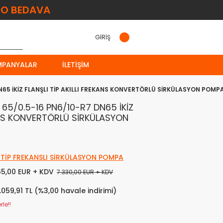
O BEDAVA
GİRİŞ
MPANYALAR
İLETIŞIM
65 İKİZ FLANŞLI TİP AKILLI FREKANS KONVERTÖRLÜ SİRKÜLASYON POMP
5/0.5-16 PN6/10-R7 DN65 İKİZ
KANS KONVERTÖRLÜ SİRKÜLASYON
Z TİP FREKANSLI SİRKÜLASYON POMPA
65,00 EUR + KDV
7.330,00 EUR + KDV
.059,91 TL (%3,00 havale indirimi)
le!!