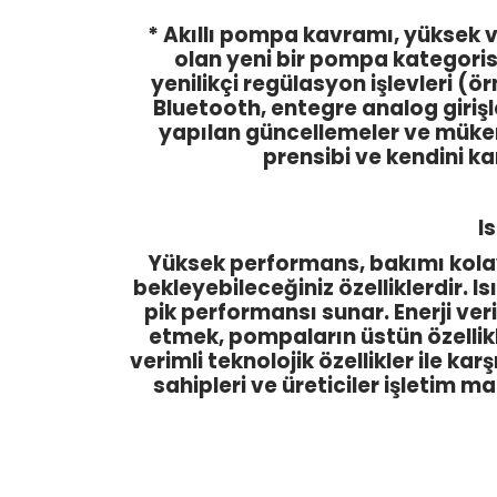
* Akıllı pompa kavramı, yüksek
olan yeni bir pompa kategoris
yenilikçi regülasyon işlevleri (ö
Bluetooth, entegre analog girişler
yapılan güncellemeler ve mükem
prensibi ve kendini ka
I
Yüksek performans, bakımı kolay,
bekleyebileceğiniz özelliklerdir.
pik performansı sunar. Enerji ver
etmek, pompaların üstün özellikle
verimli teknolojik özellikler ile k
sahipleri ve üreticiler işletim m