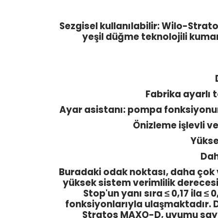
Sezgisel kullanılabilir: Wilo-Str
yeşil düğme teknolojili kuma
Fabrika ayarlı 
Ayar asistanı: pompa fonksiyonu
Önizleme işlevli v
Yüksek
Dah
Buradaki odak noktası, daha çok ve
yüksek sistem verimlilik derece
Stop'un yanı sıra ≤ 0,17 ila ≤ 
fonksiyonlarıyla ulaşmaktadır. D
Stratos MAXO-D, uyumu sayesi