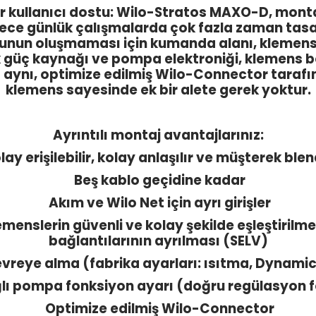
r kullanıcı dostu: Wilo-Stratos MAXO-D, monta
ce günlük çalışmalarda çok fazla zaman tasar
r sorunun oluşmaması için kumanda alanı, klemen
ik güç kaynağı ve pompa elektroniği, klemens 
 aynı, optimize edilmiş Wilo-Connector tarafınd
klemens sayesinde ek bir alete gerek yoktur.
Ayrıntılı montaj avantajlarınız:
ay erişilebilir, kolay anlaşılır ve müşterek ble
Beş kablo geçidine kadar
Akım ve Wilo Net için ayrı girişler
emenslerin güvenli ve kolay şekilde eşleştirilm
bağlantılarının ayrılması (SELV)
devreye alma (fabrika ayarları: ısıtma, Dynami
lı pompa fonksiyon ayarı (doğru regülasyon 
Optimize edilmiş Wilo-Connector