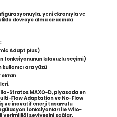
nfigürasyonuyla, yeni ekranıyla ve
elikle devreye alma sırasında
:
amic Adapt plus)
 fonksiyonunun kılavuzlu seçimi)
 kullanıcı ara yüzü
k ekran
eri.
r. Wilo-Stratos MAXO-D, piyasada en
Multi-Flow Adaptation ve No-Flow
miş ve inovatif enerji tasarrufu
egülasyon fonksiyonları ile Wilo-
erimliliği seviyesini sağlar.