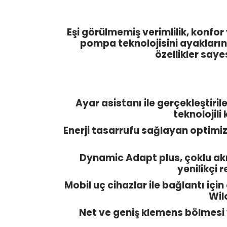
Eşi görülmemiş verimlilik, konfo
pompa teknolojisini ayaklarını
özellikler say
Ayar asistanı ile gerçekleştiril
teknolojil
Enerji tasarrufu sağlayan optimize
Dynamic Adapt plus, çoklu akı
yenilikçi 
Mobil uç cihazlar ile bağlantı iç
Wil
Net ve geniş klemens bölmesi