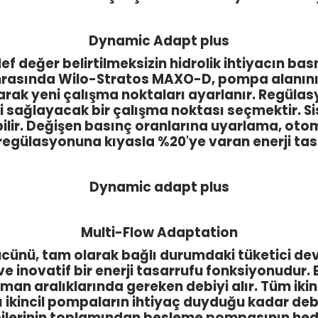
Dynamic Adapt plus
f değer belirtilmeksizin hidrolik ihtiyacın b
rasında Wilo-Stratos MAXO-D, pompa alanının
larak yeni çalışma noktaları ayarlanır. Regül
ini sağlayacak bir çalışma noktası seçmektir.
bilir. Değişen basınç oranlarına uyarlama, otom
regülasyonuna kıyasla %20'ye varan enerji tas
Dynamic adapt plus
Multi-Flow Adaptation
nü, tam olarak bağlı durumdaki tüketici devr
e inovatif bir enerji tasarrufu fonksiyonudur. 
an aralıklarında gereken debiyi alır. Tüm ikinc
incil pompaların ihtiyaç duyduğu kadar debi 
ilerinin toplamından besleme pompasının hed