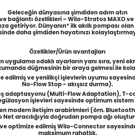
Geleceğin dünyasına şimdiden adım atın
r ve bağlantı özellikleri – Wilo-Stratos MAXO
za getiriyor. Dünyanın* ilk akıllı pompası olan 
esinde daha şimdiden hayatınızı kolaylaştırm
Özellikler/Ürün avantajları
en uygulama odaklı ayarların yanı sıra, yeni ek
i kumanda düğmesinin bir araya gelmesi ile kola
 edilmiş ve yenilikçi işlevlerin uyumu sayesinde
No-Flow Stop - akışsız durma).
ş adaptasyonu (Multi-Flow Adaptation), T-cons
regülasyon işlevleri sayesinde optimum sistem v
in en modern iletişim arabirimleri (örn. Blueto
o Net aracılığıyla doğrudan pompa ağı oluştu
 ve optimize edilmiş Wilo-Connector sayesinde
maksimum rahatlık.