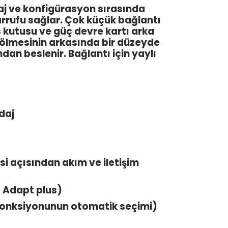
j ve konfigürasyon sırasında
rufu sağlar. Çok küçük bağlantı
s kutusu ve güç devre kartı arka
bölmesinin arkasında bir düzeyde
an beslenir. Bağlantı için yaylı
ndaj
esi açısından akım ve iletişim
c Adapt plus)
fonksiyonunun otomatik seçimi)