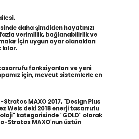
lesi.
yesinde daha şimdiden hayatınızı
a verimlilik, bağlanabilirlik ve
amalar için uygun ayar olanakları
kılar.
tasarrufu fonksiyonları ve yeni
mpamız için, mevcut sistemlerle en
ilo-Stratos MAXO 2017, "Design Plus
ez Wels'deki 2018 enerji tasarrufu
loji" kategorisinde "GOLD" olarak
Wilo-Stratos MAXO'nun üstün