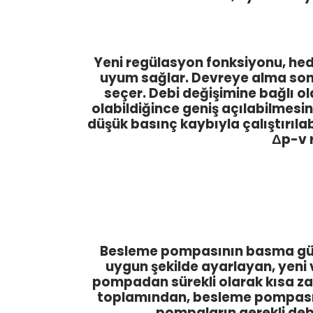
Yeni regülasyon fonksiyonu, hede
uyum sağlar. Devreye alma son
seçer. Debi değişimine bağlı o
olabildiğince geniş açılabilmes
düşük basınç kaybıyla çalıştırıla
Δp-v 
Besleme pompasının basma gücü
uygun şekilde ayarlayan, yeni v
pompadan sürekli olarak kısa zam
toplamından, besleme pompası ik
pompaların gerekli deb