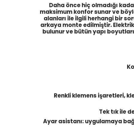
Daha önce hiç olmadığı kada
maksimum konfor sunar ve böyle
alanları ile ilgili herhangi bi
arkaya monte edilmiştir. Elektr
bulunur ve bütün yapı boyutları
Kol
Renkli klemens işaretleri, kl
Tek tık ile 
Ayar asistanı: uygulamaya bağ