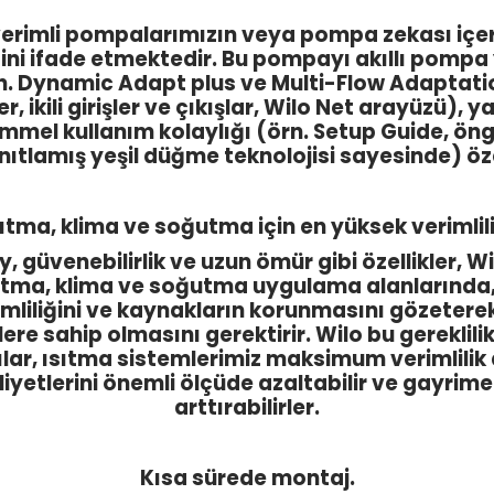
 verimli pompalarımızın veya pompa zekası içe
ini ifade etmektedir. Bu pompayı akıllı pompa 
rn. Dynamic Adapt plus ve Multi-Flow Adaptation
, ikili girişler ve çıkışlar, Wilo Net arayüzü), 
mel kullanım kolaylığı (örn. Setup Guide, öng
nıtlamış yeşil düğme teknolojisi sayesinde) özell
sıtma, klima ve soğutma için en yüksek verimlili
 güvenebilirlik ve uzun ömür gibi özellikler,
 Isıtma, klima ve soğutma uygulama alanlarında
imliliğini ve kaynakların korunmasını gözeterek 
re sahip olmasını gerektirir. Wilo bu gereklili
arşılar, ısıtma sistemlerimiz maksimum verimlili
aliyetlerini önemli ölçüde azaltabilir ve gayri
arttırabilirler.
Kısa sürede montaj.