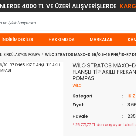
KARG
ÜNLERDE 4000 TL VE ÜZERİ ALIŞVERİŞLERDE
İNDIRIMDEKILER
HAKKIMIZDA
MARKALAR
KA
NSLI SİRKÜLASYON POMPA
WİLO STRATOS MAXO-D 65/0.5-16 PN6/10-R7 DN
WİLO STRATOS MAXO-D 6
FLANŞLI TİP AKILLI FRE
POMPASI
WİLO
Kategori
İKİ
Fiyat
3.6
Havale
235
* 25.771,77 TL den başlayan taksitler