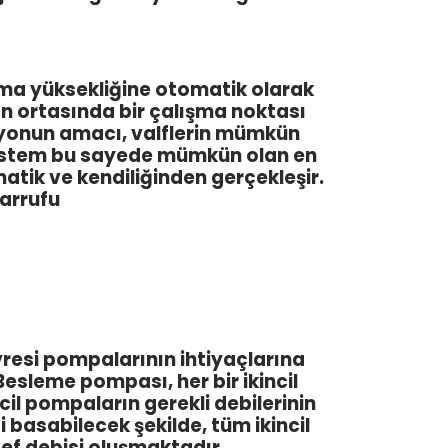
asma yüksekliğine otomatik olarak
 ortasında bir çalışma noktası
asyonun amacı, valflerin mümkün
 Sistem bu sayede mümkün olan en
atik ve kendiliğinden gerçekleşir.
arrufu
esi pompalarının ihtiyaçlarına
Besleme pompası, her bir ikincil
il pompaların gerekli debilerinin
basabilecek şekilde, tüm ikincil
ef debisi oluşmaktadır.